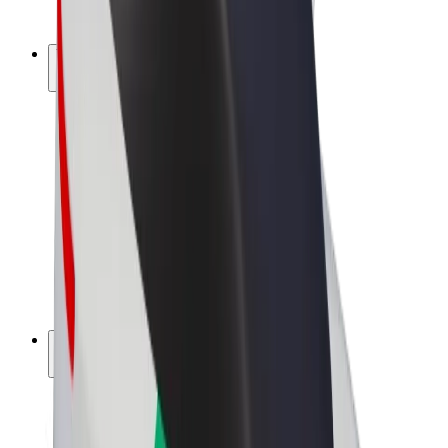
Bolt Plus
Tienaa Boltilla
Kuljettajat
Kuljettajan ansiot
Ruokalähetit
Lähetin ansiot
Bolt Food -kauppiaat
Fleeteille
Franchiset
Yritys
Työpaikat
Lisätietoja Boltista