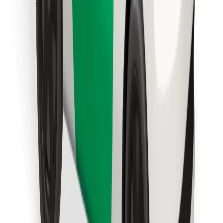
Lataa Bolt Food -sovellus