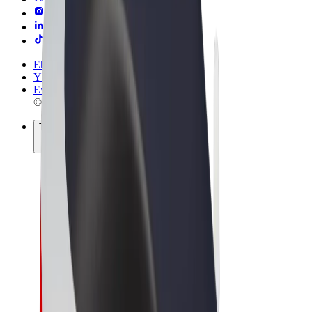
Ehdot
Yksityisyys
Evästeet
© 2026 Bolt Technology OÜ
Tuotteet
Kyydit
Sähköpotkulaudat
Bolt-kauppa
Bolt Food
Bolt Drive
Bolt for Business
Sähköpyörät