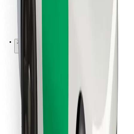
Bolt Food
Fleet Ownereille
Ravintoloille
Bolt for Business
Jotain muuta
Tavarantoimittajille
Ehdot
Evästeet
Turvallisuus
Hanki kyyti hetkessä!
Lataa Bolt-sovellus
Löydä lempiruokasi!