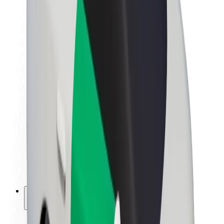
Kestävä kehitys Boltilla
Project Zero
Blogi
Uutishuone
Brändiohjeistus
Missio
Sijoittajasuhteet
Johto
Brändi
Media
Urban Fund
Turvallisuus
Matkustajan turvallisuus