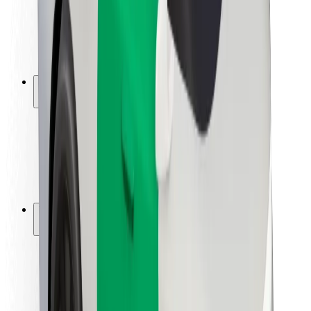
Kuljettajan turvallisuus
Potkulautojen turvallisuus
Turvallisuus Lab
Kaupungit
Sijainnit
Kaupunkiratkaisut
Lentokentät
Boltin lataustelineet
Tuki
Matkustajille
Kuljettajille
Ruokaläheteille