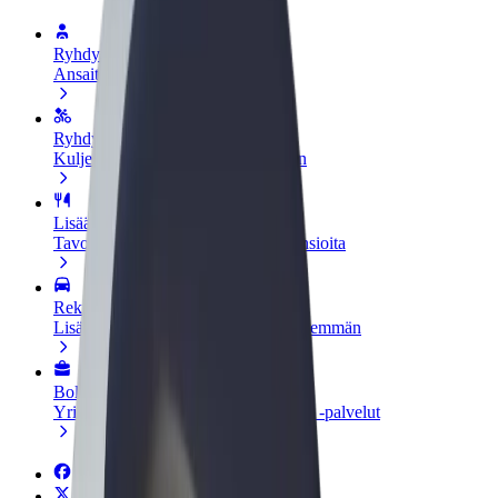
Ryhdy kuljettajaksi
Ansaitse omilla ehdoillasi
Ryhdy ruokalähetiksi
Kuljeta ruokaa ja ansaitse viikoittain
Lisää ravintola tai kauppa
Tavoita lisää asiakkaita ja kasvata ansioita
Rekisteröidy fleet-omistajaksi
Lisää autokantasi Boltiin ja tienaa enemmän
Bolt for Business
Yrityksellesi skaalatut Bolt-tuotteet ja -palvelut