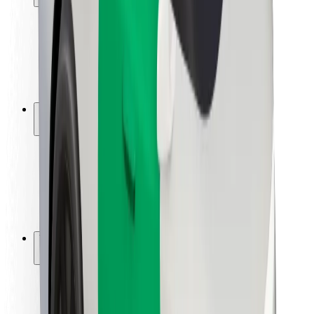
Matkustajan turvallisuus
Kuljettajan turvallisuus
Potkulautojen turvallisuus
Turvallisuus Lab
Kaupungit
Sijainnit
Kaupunkiratkaisut
Lentokentät
Boltin lataustelineet
Tuki
Matkustajille
Kuljettajille