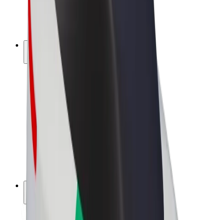
Sähköpyörät
Bolt Plus
Tienaa Boltilla
Kuljettajat
Kuljettajan ansiot
Ruokalähetit
Lähetin ansiot
Bolt Food -kauppiaat
Fleeteille
Franchiset
Yritys
Työpaikat