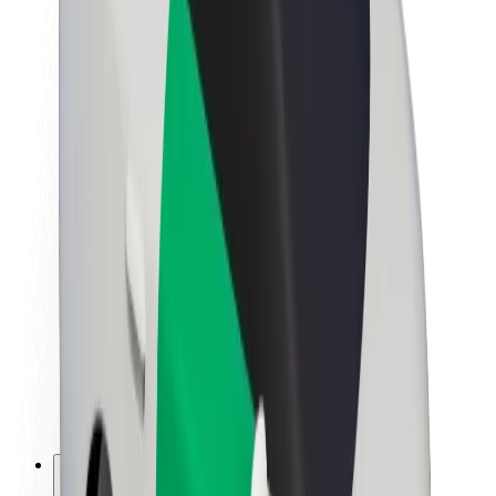
Lisätietoja Boltista
Kestävä kehitys Boltilla
Project Zero
Blogi
Uutishuone
Brändiohjeistus
Missio
Sijoittajasuhteet
Johto
Brändi
Media
Urban Fund
Turvallisuus