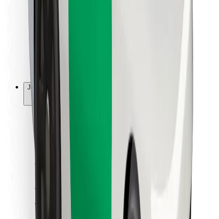
Ruokaläheteille
Bolt Food
Fleet Ownereille
Ravintoloille
Bolt for Business
Jotain muuta
Tavarantoimittajille
Ehdot
Evästeet
Turvallisuus
Hanki kyyti hetkessä!
Lataa Bolt-sovellus