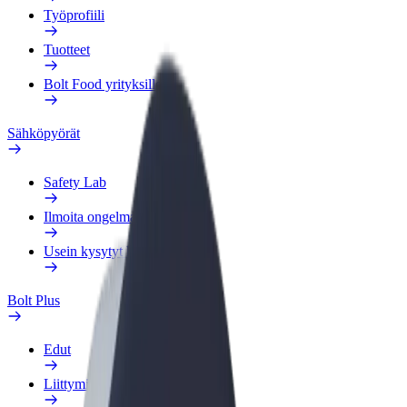
Työprofiili
Tuotteet
Bolt Food yrityksille
Sähköpyörät
Safety Lab
Ilmoita ongelmasta
Usein kysytyt kysymykset
Bolt Plus
Edut
Liittymisohjeet