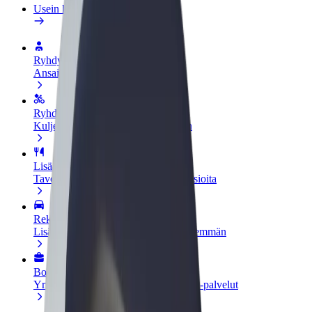
Usein kysytyt kysymykset
Ryhdy kuljettajaksi
Ansaitse omilla ehdoillasi
Ryhdy ruokalähetiksi
Kuljeta ruokaa ja ansaitse viikoittain
Lisää ravintola tai kauppa
Tavoita lisää asiakkaita ja kasvata ansioita
Rekisteröidy fleet-omistajaksi
Lisää autokantasi Boltiin ja tienaa enemmän
Bolt for Business
Yrityksellesi skaalatut Bolt-tuotteet ja -palvelut