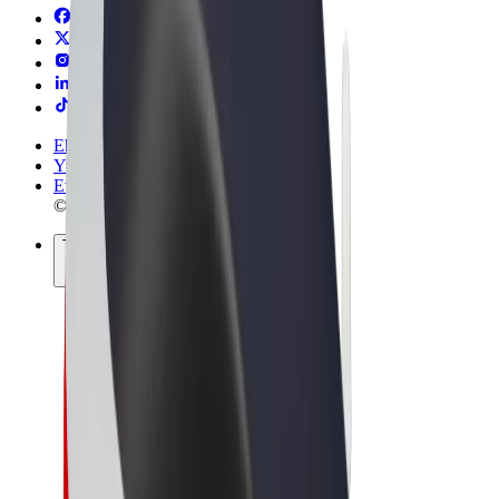
Ehdot
Yksityisyys
Evästeet
© 2026 Bolt Technology OÜ
Tuotteet
Kyydit
Sähköpotkulaudat
Bolt-kauppa
Bolt Food
Bolt Drive
Bolt for Business