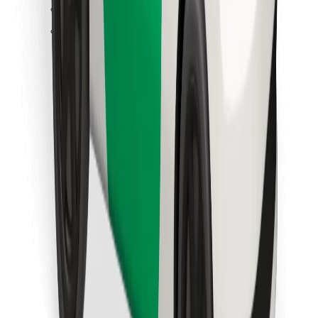
Löydä lempiruokasi!
Lataa Bolt Food -sovellus