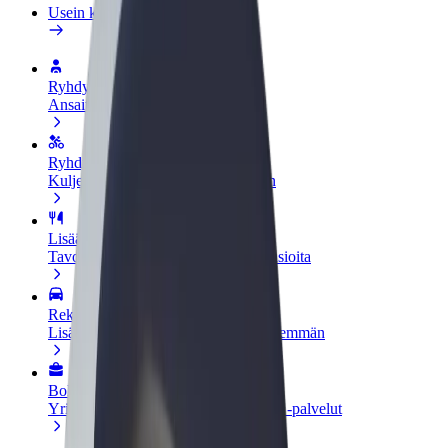
Usein kysytyt kysymykset
Ryhdy kuljettajaksi
Ansaitse omilla ehdoillasi
Ryhdy ruokalähetiksi
Kuljeta ruokaa ja ansaitse viikoittain
Lisää ravintola tai kauppa
Tavoita lisää asiakkaita ja kasvata ansioita
Rekisteröidy fleet-omistajaksi
Lisää autokantasi Boltiin ja tienaa enemmän
Bolt for Business
Yrityksellesi skaalatut Bolt-tuotteet ja -palvelut