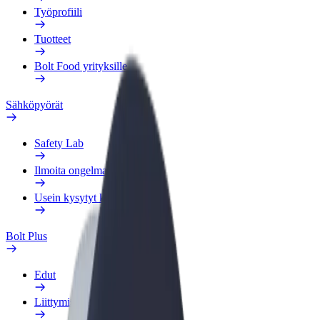
Työprofiili
Tuotteet
Bolt Food yrityksille
Sähköpyörät
Safety Lab
Ilmoita ongelmasta
Usein kysytyt kysymykset
Bolt Plus
Edut
Liittymisohjeet