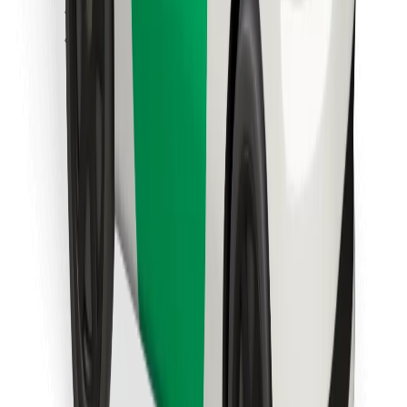
Löydä lempiruokasi!
Lataa Bolt Food -sovellus