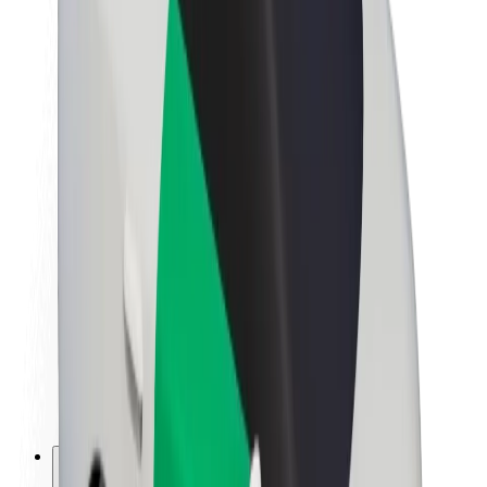
Lisätietoja Boltista
Kestävä kehitys Boltilla
Project Zero
Blogi
Uutishuone
Brändiohjeistus
Missio
Sijoittajasuhteet
Johto
Brändi
Media
Urban Fund
Turvallisuus