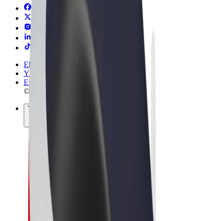
Ehdot
Yksityisyys
Evästeet
© 2026 Bolt Technology OÜ
Tuotteet
Kyydit
Sähköpotkulaudat
Bolt-kauppa
Bolt Food
Bolt Drive
Bolt for Business