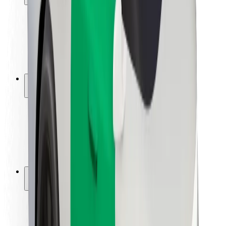
Matkustajan turvallisuus
Kuljettajan turvallisuus
Potkulautojen turvallisuus
Turvallisuus Lab
Kaupungit
Sijainnit
Kaupunkiratkaisut
Lentokentät
Boltin lataustelineet
Tuki
Matkustajille
Kuljettajille