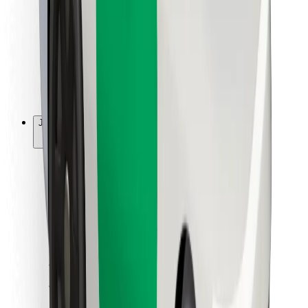
Ruokaläheteille
Bolt Food
Fleet Ownereille
Ravintoloille
Bolt for Business
Jotain muuta
Tavarantoimittajille
Ehdot
Evästeet
Turvallisuus
Hanki kyyti hetkessä!
Lataa Bolt-sovellus