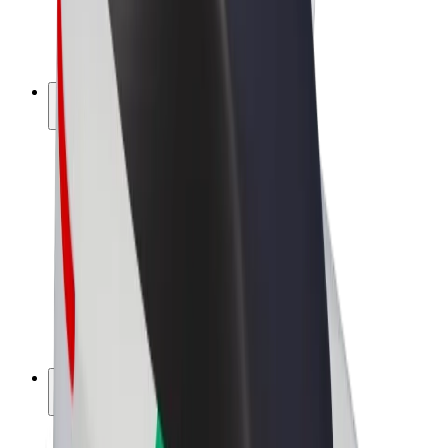
Sähköpyörät
Bolt Plus
Tienaa Boltilla
Kuljettajat
Kuljettajan ansiot
Ruokalähetit
Lähetin ansiot
Bolt Food -kauppiaat
Fleeteille
Franchiset
Yritys
Työpaikat