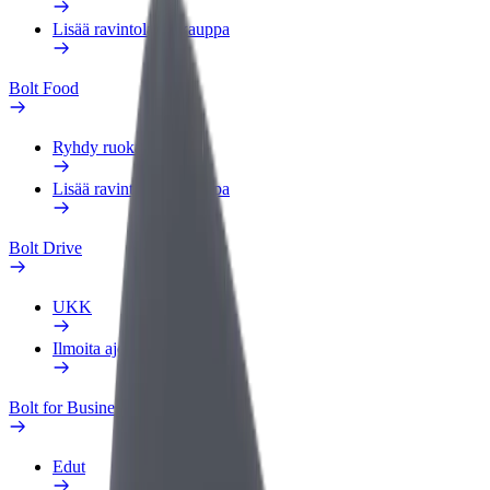
Lisää ravintola tai kauppa
Bolt Food
Ryhdy ruokalähetiksi
Lisää ravintola tai kauppa
Bolt Drive
UKK
Ilmoita ajoneuvosta
Bolt for Business
Edut