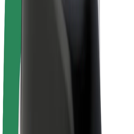
Sähköpyörät
Bolt Plus
Tienaa Boltilla
Kuljettajat
Kuljettajan ansiot
Ruokalähetit
Lähetin ansiot
Bolt Food -kauppiaat
Fleeteille
Franchiset
Yritys
Työpaikat