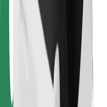
Ruokaläheteille
Bolt Food
Fleet Ownereille
Ravintoloille
Bolt for Business
Jotain muuta
Tavarantoimittajille
Ehdot
Evästeet
Turvallisuus
Hanki kyyti hetkessä!
Lataa Bolt-sovellus