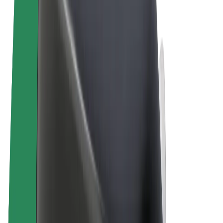
Ehdot
Yksityisyys
Evästeet
© 2026 Bolt Technology OÜ
Tuotteet
Kyydit
Sähköpotkulaudat
Bolt-kauppa
Bolt Food
Bolt Drive
Bolt for Business