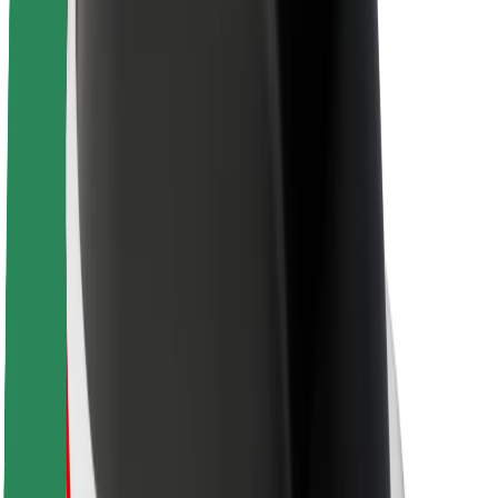
Lisätietoja Boltista
Kestävä kehitys Boltilla
Project Zero
Blogi
Uutishuone
Brändiohjeistus
Missio
Sijoittajasuhteet
Johto
Brändi
Media
Urban Fund
Turvallisuus