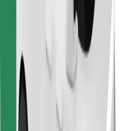
Löydä lempiruokasi!
Lataa Bolt Food -sovellus