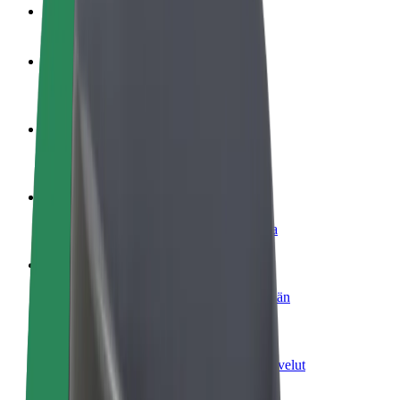
Usein kysytyt kysymykset
Ryhdy kuljettajaksi
Ansaitse omilla ehdoillasi
Ryhdy ruokalähetiksi
Kuljeta ruokaa ja ansaitse viikoittain
Lisää ravintola tai kauppa
Tavoita lisää asiakkaita ja kasvata ansioita
Rekisteröidy fleet-omistajaksi
Lisää autokantasi Boltiin ja tienaa enemmän
Bolt for Business
Yrityksellesi skaalatut Bolt-tuotteet ja -palvelut