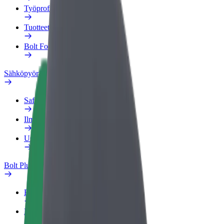
Työprofiili
Tuotteet
Bolt Food yrityksille
Sähköpyörät
Safety Lab
Ilmoita ongelmasta
Usein kysytyt kysymykset
Bolt Plus
Edut
Liittymisohjeet