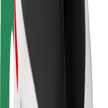
Matkustajan turvallisuus
Kuljettajan turvallisuus
Potkulautojen turvallisuus
Turvallisuus Lab
Kaupungit
Sijainnit
Kaupunkiratkaisut
Lentokentät
Boltin lataustelineet
Tuki
Matkustajille
Kuljettajille