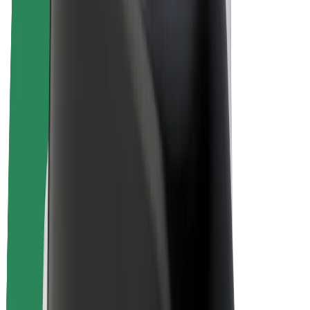
Sähköpyörät
Bolt Plus
Tienaa Boltilla
Kuljettajat
Kuljettajan ansiot
Ruokalähetit
Lähetin ansiot
Bolt Food -kauppiaat
Fleeteille
Franchiset
Yritys
Työpaikat