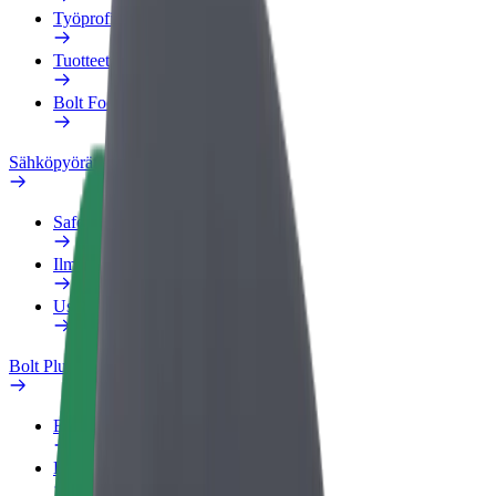
Työprofiili
Tuotteet
Bolt Food yrityksille
Sähköpyörät
Safety Lab
Ilmoita ongelmasta
Usein kysytyt kysymykset
Bolt Plus
Edut
Liittymisohjeet