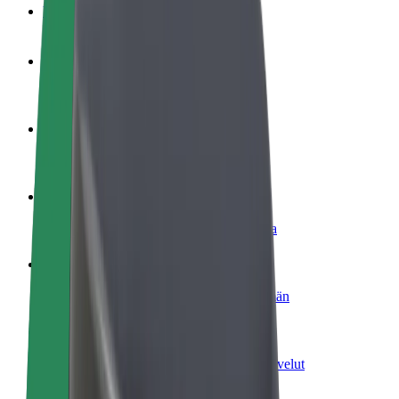
Usein kysytyt kysymykset
Ryhdy kuljettajaksi
Ansaitse omilla ehdoillasi
Ryhdy ruokalähetiksi
Kuljeta ruokaa ja ansaitse viikoittain
Lisää ravintola tai kauppa
Tavoita lisää asiakkaita ja kasvata ansioita
Rekisteröidy fleet-omistajaksi
Lisää autokantasi Boltiin ja tienaa enemmän
Bolt for Business
Yrityksellesi skaalatut Bolt-tuotteet ja -palvelut