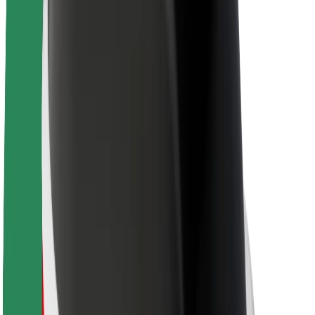
Lisätietoja Boltista
Kestävä kehitys Boltilla
Project Zero
Blogi
Uutishuone
Brändiohjeistus
Missio
Sijoittajasuhteet
Johto
Brändi
Media
Urban Fund
Turvallisuus