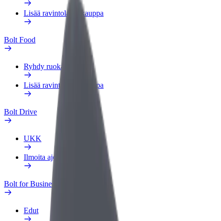
Lisää ravintola tai kauppa
Bolt Food
Ryhdy ruokalähetiksi
Lisää ravintola tai kauppa
Bolt Drive
UKK
Ilmoita ajoneuvosta
Bolt for Business
Edut