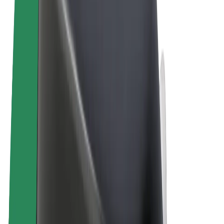
Ehdot
Yksityisyys
Evästeet
© 2026 Bolt Technology OÜ
Tuotteet
Kyydit
Sähköpotkulaudat
Bolt-kauppa
Bolt Food
Bolt Drive
Bolt for Business