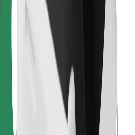
Ruokaläheteille
Bolt Food
Fleet Ownereille
Ravintoloille
Bolt for Business
Jotain muuta
Tavarantoimittajille
Ehdot
Evästeet
Turvallisuus
Hanki kyyti hetkessä!
Lataa Bolt-sovellus