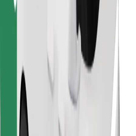
Löydä lempiruokasi!
Lataa Bolt Food -sovellus