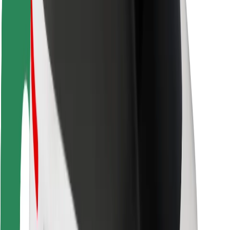
Matkustajan turvallisuus
Kuljettajan turvallisuus
Potkulautojen turvallisuus
Turvallisuus Lab
Kaupungit
Sijainnit
Kaupunkiratkaisut
Lentokentät
Boltin lataustelineet
Tuki
Matkustajille
Kuljettajille