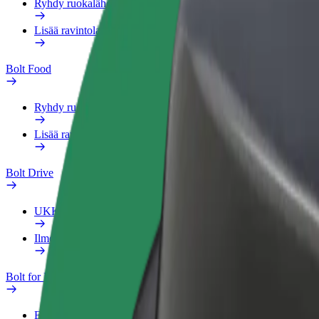
Ryhdy ruokalähetiksi
Lisää ravintola tai kauppa
Bolt Food
Ryhdy ruokalähetiksi
Lisää ravintola tai kauppa
Bolt Drive
UKK
Ilmoita ajoneuvosta
Bolt for Business
Edut