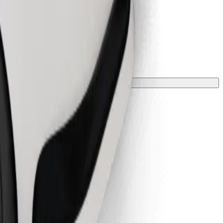
 tyynyllä.