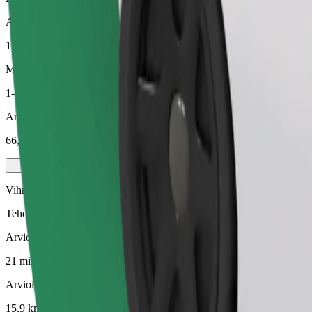
Arvioitu etäisyys
15,9 km
Matkustajat
1-4
Arvioitu hinta
66,10 PLN
Vihreä
Tehokkaat kyydit hybridi- ja sähköautoilla
Arvioitu matka-aika
21 min
Arvioitu etäisyys
15,9 km