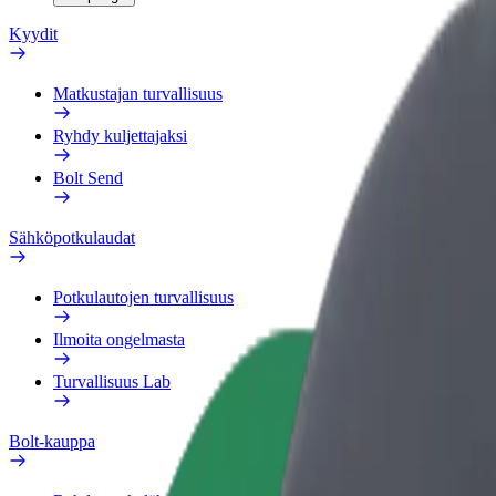
Kyydit
Matkustajan turvallisuus
Ryhdy kuljettajaksi
Bolt Send
Sähköpotkulaudat
Potkulautojen turvallisuus
Ilmoita ongelmasta
Turvallisuus Lab
Bolt-kauppa