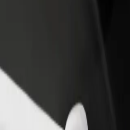
vintola tai kauppa
Rekisteröidy fleet-omistajaksi
Bol
isää asiakkaita ja kasvata
Lisää autokantasi Boltiin ja tienaa
Yri
enemmän
pal
atowice Sądowa
owice Sądowa? Tutustu palveluihimme ja löydä täydellinen vaihtoehto 
Lataa sovellus