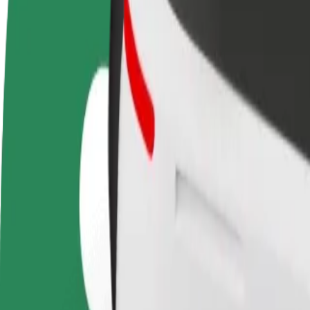
Usein kysytyt kysymykset
Ryhdy kuljettajaksi
Ryhdy ruokalähetiksi
Lisää ra
Ansaitse omilla
Kuljeta ruokaa ja ansaitse
Tavoita l
ehdoillasi
viikoittain
ansioita
Miten päästä paikasta Bytom Dworzec kohteeseen K
Etsitkö parasta tapaa päästä paikasta Bytom Dworzec kohteeseen Kat
Noutopaikka
Bytom Dworzec
Määränpää
Katowice Sądowa
Mukavuutta vain muutaman napautuksen päässä!
Bolt