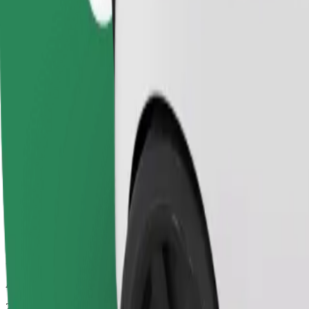
Luotettavat kyydit arkisilla keskikokoisilla autoilla.
Arvioitu matka-aika
21 min
Arvioitu etäisyys
15,9 km
Matkustajat
1-4
Arvioitu hinta
51,40 PLN
Comfort
Isommat autot, enemmän jalka- ja tavaratilaa.
Arvioitu matka-aika
21 min