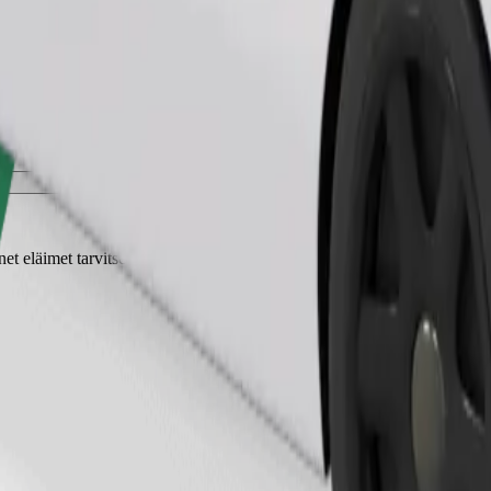
Tilaa kyyti
t eläimet tarvitsevat kuljetuskopan ja istuimet on suojattava peitolla tai