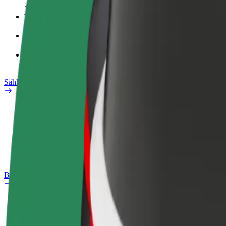
Työprofiili
Tuotteet
Bolt Food yrityksille
Sähköpyörät
Safety Lab
Ilmoita ongelmasta
Usein kysytyt kysymykset
Bolt Plus
Edut
Liittymisohjeet