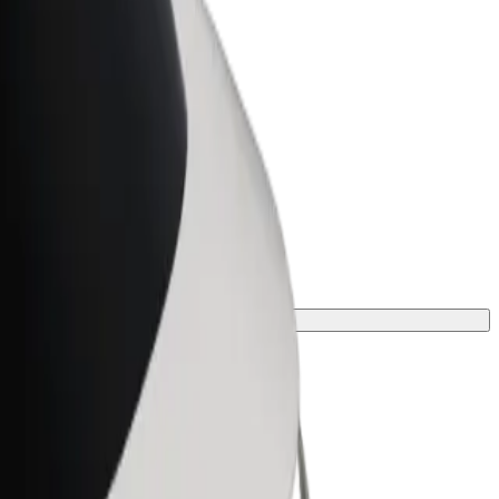
t for Business
tyksellesi skaalatut Bolt-tuotteet ja -
velut
matkaasi varten.