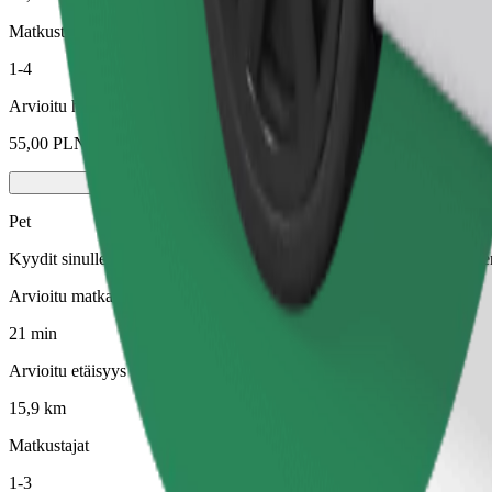
Matkustajat
1-4
Arvioitu hinta
55,00 PLN
Pet
Kyydit sinulle ja lemmikillesi. Koirien on käytettävä kuonokoppa, piene
Arvioitu matka-aika
21 min
Arvioitu etäisyys
15,9 km
Matkustajat
1-3