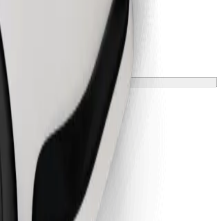
 tyynyllä.