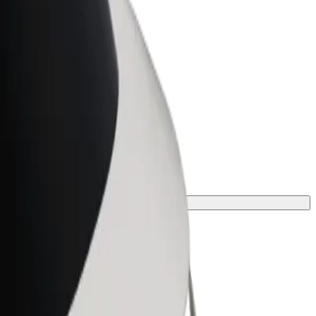
t for Business
tyksellesi skaalatut Bolt-tuotteet ja -
velut
oehto matkaasi varten.