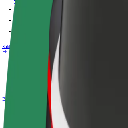
Työprofiili
Tuotteet
Bolt Food yrityksille
Sähköpyörät
Safety Lab
Ilmoita ongelmasta
Usein kysytyt kysymykset
Bolt Plus
Edut
Liittymisohjeet