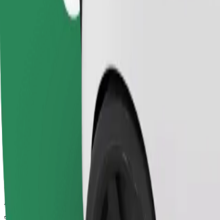
Luotettavat kyydit arkisilla keskikokoisilla autoilla.
Arvioitu matka-aika
51 min
Arvioitu etäisyys
48,7 km
Matkustajat
1-4
Arvioitu hinta
155,40 PLN
Comfort
Isommat autot, enemmän jalka- ja tavaratilaa.
Arvioitu matka-aika
51 min