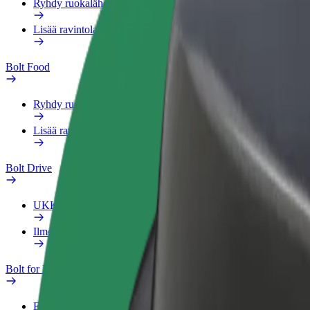
Ryhdy ruokalähetiksi
Lisää ravintola tai kauppa
Bolt Food
Ryhdy ruokalähetiksi
Lisää ravintola tai kauppa
Bolt Drive
UKK
Ilmoita ajoneuvosta
Bolt for Business
Edut