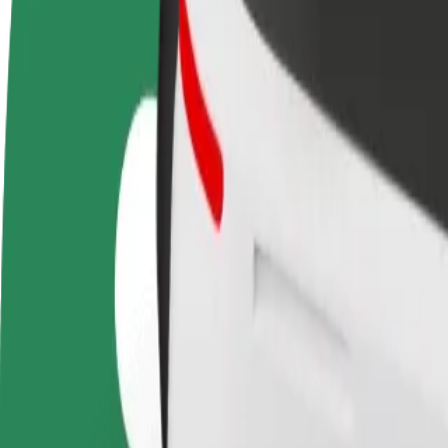
Usein kysytyt kysymykset
Ryhdy kuljettajaksi
Ryhdy ruokalähetiksi
Lisää ra
Ansaitse omilla
Kuljeta ruokaa ja ansaitse
Tavoita l
ehdoillasi
viikoittain
ansioita
Miten päästä paikasta Pyrzowice Lotnisko kohteese
Etsitkö parasta tapaa päästä paikasta Pyrzowice Lotnisko kohteeseen
Noutopaikka
Pyrzowice Lotnisko
Määränpää
Tychy Dworzec PKP
Mukavuutta vain muutaman napautuksen päässä!
Bolt