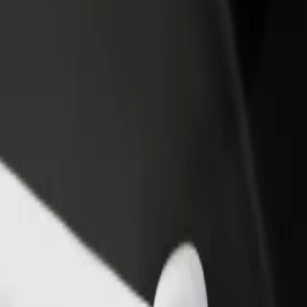
vintola tai kauppa
Rekisteröidy fleet-omistajaksi
Bol
isää asiakkaita ja kasvata
Lisää autokantasi Boltiin ja tienaa
Yri
enemmän
pal
en Tychy Dworzec PKP
 Tychy Dworzec PKP? Tutustu palveluihimme ja löydä täydellinen vaiht
Lataa sovellus