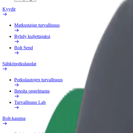
Kyydit
Matkustajan turvallisuus
Ryhdy kuljettajaksi
Bolt Send
Sähköpotkulaudat
Potkulautojen turvallisuus
Ilmoita ongelmasta
Turvallisuus Lab
Bolt-kauppa