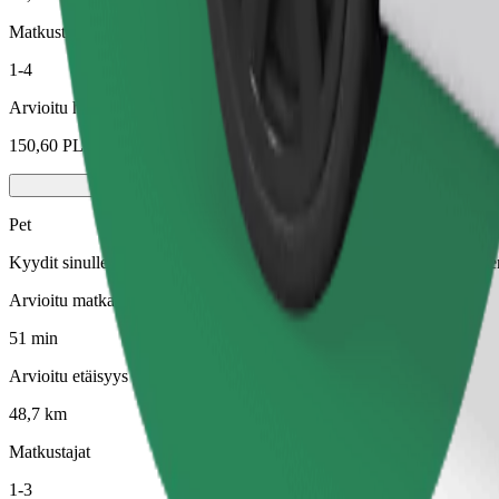
Matkustajat
1-4
Arvioitu hinta
150,60 PLN
Pet
Kyydit sinulle ja lemmikillesi. Koirien on käytettävä kuonokoppa, piene
Arvioitu matka-aika
51 min
Arvioitu etäisyys
48,7 km
Matkustajat
1-3