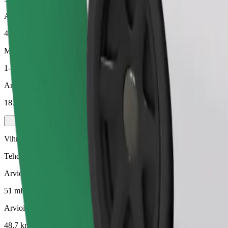
Arvioitu etäisyys
48,7 km
Matkustajat
1-4
Arvioitu hinta
187,30 PLN
Vihreä
Tehokkaat kyydit hybridi- ja sähköautoilla
Arvioitu matka-aika
51 min
Arvioitu etäisyys
48,7 km