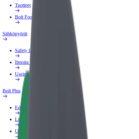
Tuotteet
Bolt Food yrityksille
Sähköpyörät
Safety Lab
Ilmoita ongelmasta
Usein kysytyt kysymykset
Bolt Plus
Edut
Liittymisohjeet
Usein kysytyt kysymykset