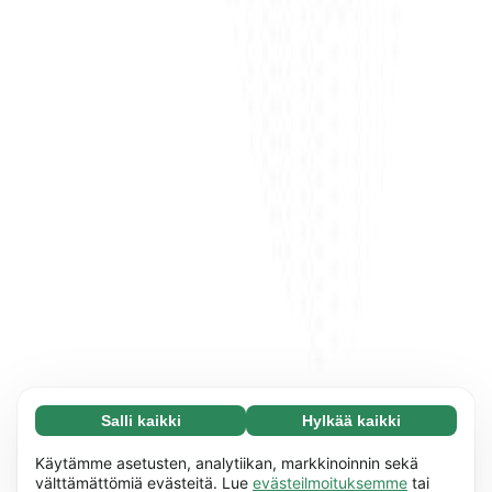
Salli kaikki
Hylkää kaikki
Välttämätön (65)
Välttämättömät evästeet auttavat tekemään
Lue lisää
Käytämme asetusten, analytiikan, markkinoinnin sekä
verkkosivuistamme käyttökelpoisia ottamalla
välttämättömiä evästeitä. Lue
evästeilmoituksemme
tai