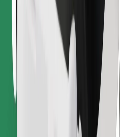
Lataa Bolt Food -sovellus