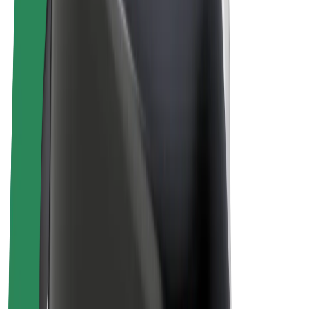
Bolt Plus
Tienaa Boltilla
Kuljettajat
Kuljettajan ansiot
Ruokalähetit
Lähetin ansiot
Bolt Food -kauppiaat
Fleeteille
Franchiset
Yritys
Työpaikat
Lisätietoja Boltista