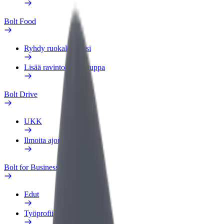
Bolt Food
Ryhdy ruokalähetiksi
Lisää ravintola tai kauppa
Bolt Drive
UKK
Ilmoita ajoneuvosta
Bolt for Business
Edut
Työprofiili