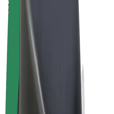
Ehdot
Yksityisyys
Evästeet
© 2026 Bolt Technology OÜ
Tuotteet
Kyydit
Sähköpotkulaudat
Bolt-kauppa
Bolt Food
Bolt Drive
Bolt for Business
Sähköpyörät