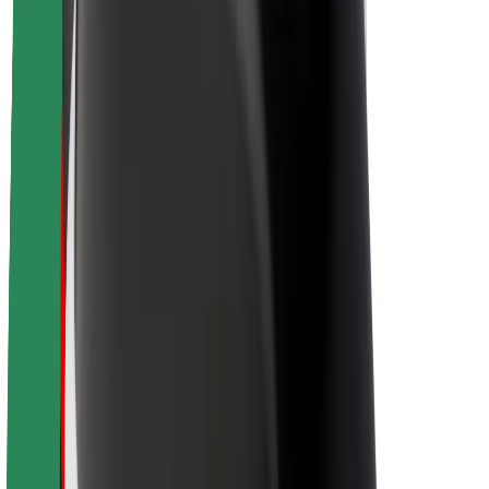
Kestävä kehitys Boltilla
Project Zero
Blogi
Uutishuone
Brändiohjeistus
Missio
Sijoittajasuhteet
Johto
Brändi
Media
Urban Fund
Turvallisuus
Matkustajan turvallisuus