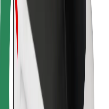
Bolt Food
Fleet Ownereille
Ravintoloille
Bolt for Business
Jotain muuta
Tavarantoimittajille
Ehdot
Evästeet
Turvallisuus
Hanki kyyti hetkessä!
Lataa Bolt-sovellus
Löydä lempiruokasi!