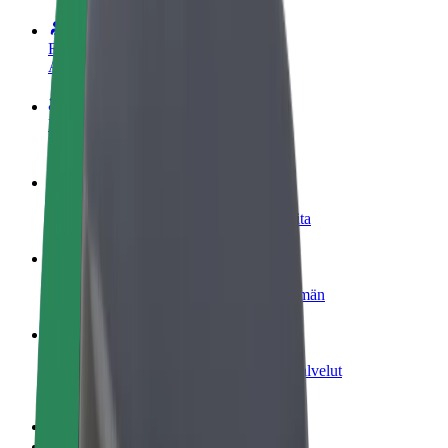
Ryhdy kuljettajaksi
Ansaitse omilla ehdoillasi
Ryhdy ruokalähetiksi
Kuljeta ruokaa ja ansaitse viikoittain
Lisää ravintola tai kauppa
Tavoita lisää asiakkaita ja kasvata ansioita
Rekisteröidy fleet-omistajaksi
Lisää autokantasi Boltiin ja tienaa enemmän
Bolt for Business
Yrityksellesi skaalatut Bolt-tuotteet ja -palvelut