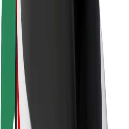
Kuljettajan turvallisuus
Potkulautojen turvallisuus
Turvallisuus Lab
Kaupungit
Sijainnit
Kaupunkiratkaisut
Lentokentät
Boltin lataustelineet
Tuki
Matkustajille
Kuljettajille
Ruokaläheteille