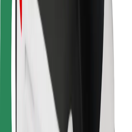
Bolt Food
Fleet Ownereille
Ravintoloille
Bolt for Business
Jotain muuta
Tavarantoimittajille
Ehdot
Evästeet
Turvallisuus
Hanki kyyti hetkessä!
Lataa Bolt-sovellus
Löydä lempiruokasi!