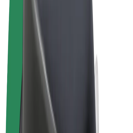
Ehdot
Yksityisyys
Evästeet
© 2026 Bolt Technology OÜ
Tuotteet
Kyydit
Sähköpotkulaudat
Bolt-kauppa
Bolt Food
Bolt Drive
Bolt for Business
Sähköpyörät