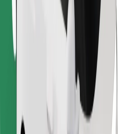
Lataa Bolt Food -sovellus