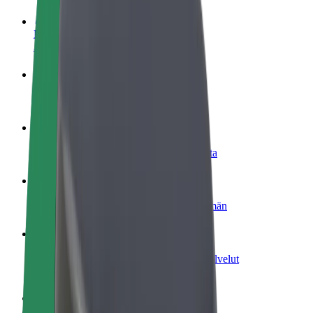
Ryhdy kuljettajaksi
Ansaitse omilla ehdoillasi
Ryhdy ruokalähetiksi
Kuljeta ruokaa ja ansaitse viikoittain
Lisää ravintola tai kauppa
Tavoita lisää asiakkaita ja kasvata ansioita
Rekisteröidy fleet-omistajaksi
Lisää autokantasi Boltiin ja tienaa enemmän
Bolt for Business
Yrityksellesi skaalatut Bolt-tuotteet ja -palvelut