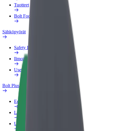
Tuotteet
Bolt Food yrityksille
Sähköpyörät
Safety Lab
Ilmoita ongelmasta
Usein kysytyt kysymykset
Bolt Plus
Edut
Liittymisohjeet
Usein kysytyt kysymykset