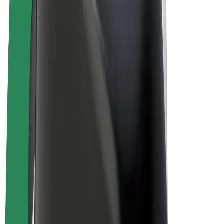
Bolt Plus
Tienaa Boltilla
Kuljettajat
Kuljettajan ansiot
Ruokalähetit
Lähetin ansiot
Bolt Food -kauppiaat
Fleeteille
Franchiset
Yritys
Työpaikat
Lisätietoja Boltista