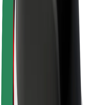
Kestävä kehitys Boltilla
Project Zero
Blogi
Uutishuone
Brändiohjeistus
Missio
Sijoittajasuhteet
Johto
Brändi
Media
Urban Fund
Turvallisuus
Matkustajan turvallisuus