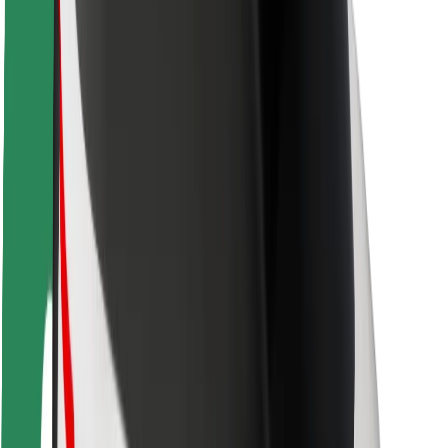
Kuljettajan turvallisuus
Potkulautojen turvallisuus
Turvallisuus Lab
Kaupungit
Sijainnit
Kaupunkiratkaisut
Lentokentät
Boltin lataustelineet
Tuki
Matkustajille
Kuljettajille
Ruokaläheteille