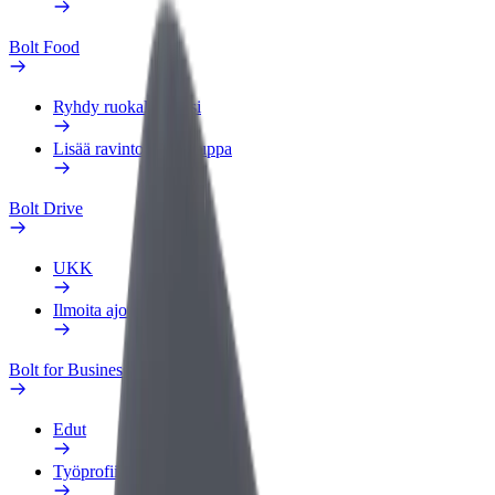
Bolt Food
Ryhdy ruokalähetiksi
Lisää ravintola tai kauppa
Bolt Drive
UKK
Ilmoita ajoneuvosta
Bolt for Business
Edut
Työprofiili