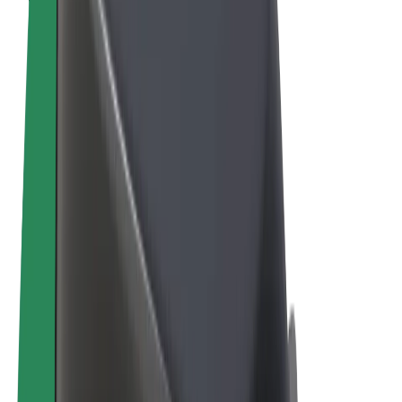
Ehdot
Yksityisyys
Evästeet
© 2026 Bolt Technology OÜ
Tuotteet
Kyydit
Sähköpotkulaudat
Bolt-kauppa
Bolt Food
Bolt Drive
Bolt for Business
Sähköpyörät