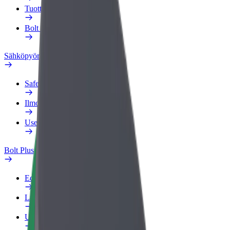
Tuotteet
Bolt Food yrityksille
Sähköpyörät
Safety Lab
Ilmoita ongelmasta
Usein kysytyt kysymykset
Bolt Plus
Edut
Liittymisohjeet
Usein kysytyt kysymykset