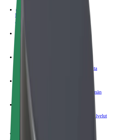
Ryhdy kuljettajaksi
Ansaitse omilla ehdoillasi
Ryhdy ruokalähetiksi
Kuljeta ruokaa ja ansaitse viikoittain
Lisää ravintola tai kauppa
Tavoita lisää asiakkaita ja kasvata ansioita
Rekisteröidy fleet-omistajaksi
Lisää autokantasi Boltiin ja tienaa enemmän
Bolt for Business
Yrityksellesi skaalatut Bolt-tuotteet ja -palvelut