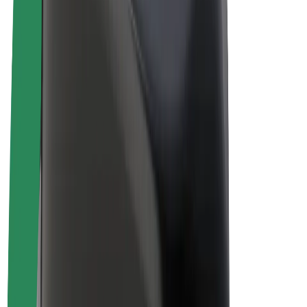
Bolt Plus
Tienaa Boltilla
Kuljettajat
Kuljettajan ansiot
Ruokalähetit
Lähetin ansiot
Bolt Food -kauppiaat
Fleeteille
Franchiset
Yritys
Työpaikat
Lisätietoja Boltista