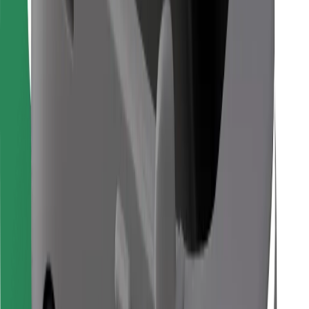
Lataa Bolt Food -sovellus