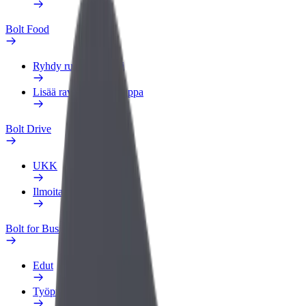
Bolt Food
Ryhdy ruokalähetiksi
Lisää ravintola tai kauppa
Bolt Drive
UKK
Ilmoita ajoneuvosta
Bolt for Business
Edut
Työprofiili