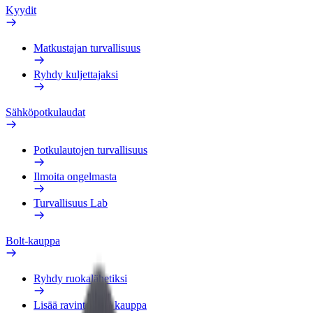
Kyydit
Matkustajan turvallisuus
Ryhdy kuljettajaksi
Sähköpotkulaudat
Potkulautojen turvallisuus
Ilmoita ongelmasta
Turvallisuus Lab
Bolt-kauppa
Ryhdy ruokalähetiksi
Lisää ravintola tai kauppa