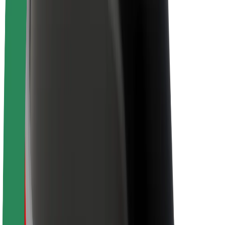
Kestävä kehitys Boltilla
Project Zero
Blogi
Uutishuone
Brändiohjeistus
Missio
Sijoittajasuhteet
Johto
Brändi
Media
Urban Fund
Turvallisuus
Matkustajan turvallisuus