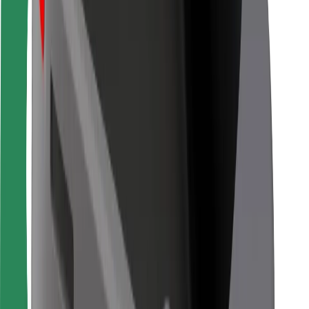
Bolt Food
Fleet Ownereille
Ravintoloille
Bolt for Business
Jotain muuta
Tavarantoimittajille
Ehdot
Evästeet
Turvallisuus
Hanki kyyti hetkessä!
Lataa Bolt-sovellus
Löydä lempiruokasi!