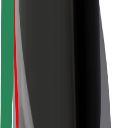
Kuljettajan turvallisuus
Potkulautojen turvallisuus
Turvallisuus Lab
Kaupungit
Sijainnit
Kaupunkiratkaisut
Lentokentät
Boltin lataustelineet
Tuki
Matkustajille
Kuljettajille
Ruokaläheteille