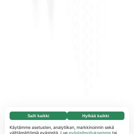
Salli kaikki
Hylkää kaikki
Välttämätön (65)
Välttämättömät evästeet auttavat tekemään
Lue lisää
Käytämme asetusten, analytiikan, markkinoinnin sekä
verkkosivuistamme käyttökelpoisia ottamalla
välttämättömiä evästeitä. Lue
evästeilmoituksemme
tai