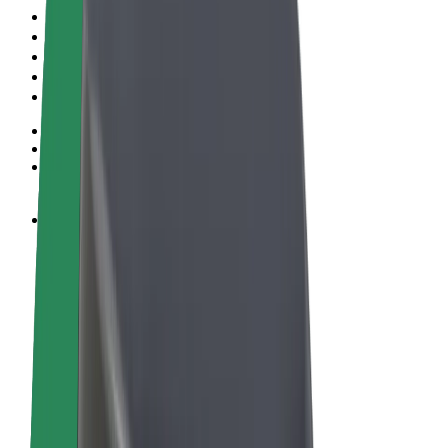
Ehdot
Yksityisyys
Evästeet
© 2026 Bolt Technology OÜ
Tuotteet
Kyydit
Sähköpotkulaudat
Bolt-kauppa
Bolt Food
Bolt Drive
Bolt for Business