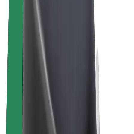
Sähköpyörät
Bolt Plus
Tienaa Boltilla
Kuljettajat
Kuljettajan ansiot
Ruokalähetit
Lähetin ansiot
Bolt Food -kauppiaat
Fleeteille
Franchiset
Yritys
Työpaikat