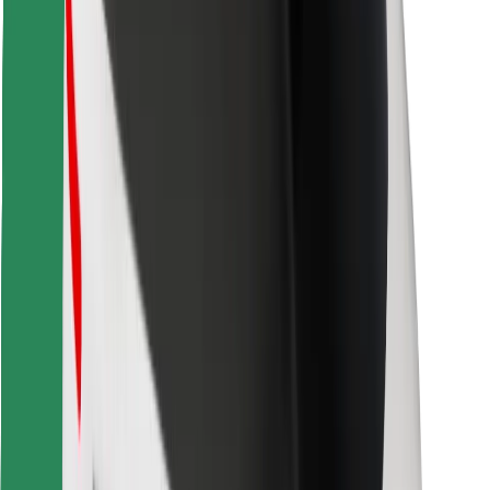
Löydä lempiruokasi!
Lataa Bolt Food -sovellus