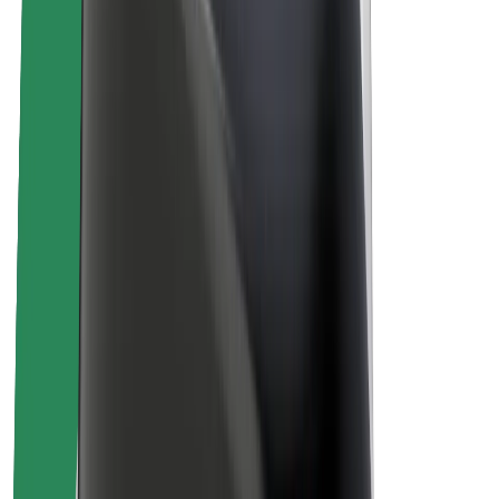
Lisätietoja Boltista
Kestävä kehitys Boltilla
Project Zero
Blogi
Uutishuone
Brändiohjeistus
Missio
Sijoittajasuhteet
Johto
Brändi
Media
Urban Fund
Turvallisuus