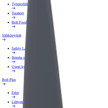
Työprofiili
Tuotteet
Bolt Food yrityksille
Sähköpyörät
Safety Lab
Ilmoita ongelmasta
Usein kysytyt kysymykset
Bolt Plus
Edut
Liittymisohjeet