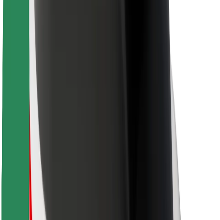
Ruokaläheteille
Bolt Food
Fleet Ownereille
Ravintoloille
Bolt for Business
Jotain muuta
Tavarantoimittajille
Ehdot
Evästeet
Turvallisuus
Hanki kyyti hetkessä!
Lataa Bolt-sovellus