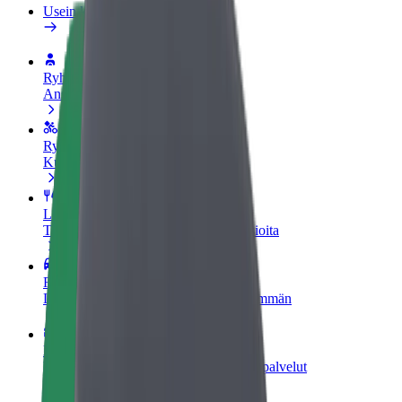
Usein kysytyt kysymykset
Ryhdy kuljettajaksi
Ansaitse omilla ehdoillasi
Ryhdy ruokalähetiksi
Kuljeta ruokaa ja ansaitse viikoittain
Lisää ravintola tai kauppa
Tavoita lisää asiakkaita ja kasvata ansioita
Rekisteröidy fleet-omistajaksi
Lisää autokantasi Boltiin ja tienaa enemmän
Bolt for Business
Yrityksellesi skaalatut Bolt-tuotteet ja -palvelut