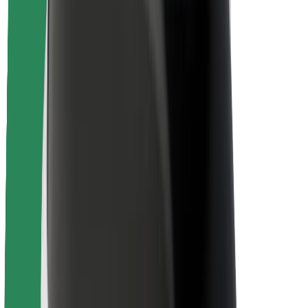
Matkustajan turvallisuus
Kuljettajan turvallisuus
Potkulautojen turvallisuus
Turvallisuus Lab
Kaupungit
Sijainnit
Kaupunkiratkaisut
Lentokentät
Boltin lataustelineet
Tuki
Matkustajille
Kuljettajille