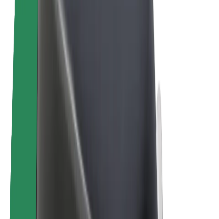
Sähköpyörät
Bolt Plus
Tienaa Boltilla
Kuljettajat
Kuljettajan ansiot
Ruokalähetit
Lähetin ansiot
Bolt Food -kauppiaat
Fleeteille
Franchiset
Yritys
Työpaikat