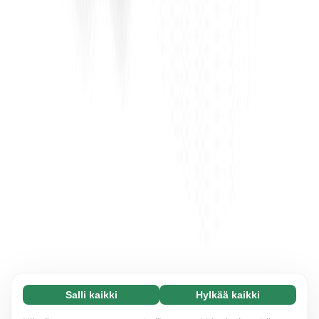
Salli kaikki
Hylkää kaikki
Välttämätön (65)