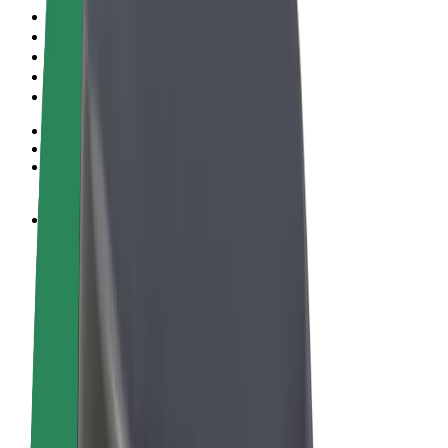
Ehdot
Yksityisyys
Evästeet
© 2026 Bolt Technology OÜ
Tuotteet
Kyydit
Sähköpotkulaudat
Bolt-kauppa
Bolt Food
Bolt Drive
Bolt for Business