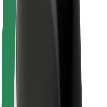
Matkustajan turvallisuus
Kuljettajan turvallisuus
Potkulautojen turvallisuus
Turvallisuus Lab
Kaupungit
Sijainnit
Kaupunkiratkaisut
Lentokentät
Boltin lataustelineet
Tuki
Matkustajille
Kuljettajille