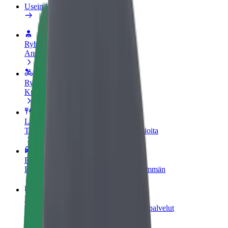
Usein kysytyt kysymykset
Ryhdy kuljettajaksi
Ansaitse omilla ehdoillasi
Ryhdy ruokalähetiksi
Kuljeta ruokaa ja ansaitse viikoittain
Lisää ravintola tai kauppa
Tavoita lisää asiakkaita ja kasvata ansioita
Rekisteröidy fleet-omistajaksi
Lisää autokantasi Boltiin ja tienaa enemmän
Bolt for Business
Yrityksellesi skaalatut Bolt-tuotteet ja -palvelut