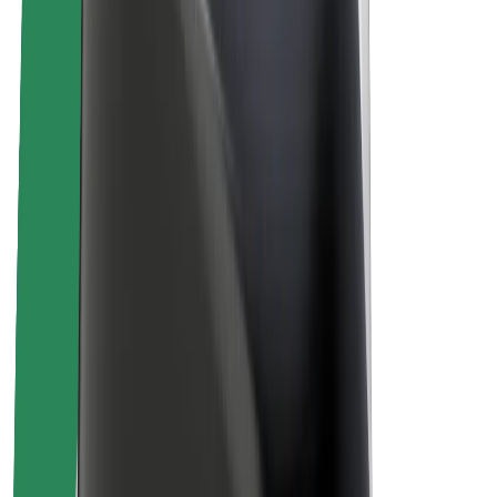
Lisätietoja Boltista
Kestävä kehitys Boltilla
Project Zero
Blogi
Uutishuone
Brändiohjeistus
Missio
Sijoittajasuhteet
Johto
Brändi
Media
Urban Fund
Turvallisuus