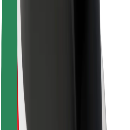
Ruokaläheteille
Bolt Food
Fleet Ownereille
Ravintoloille
Bolt for Business
Jotain muuta
Tavarantoimittajille
Ehdot
Evästeet
Turvallisuus
Hanki kyyti hetkessä!
Lataa Bolt-sovellus