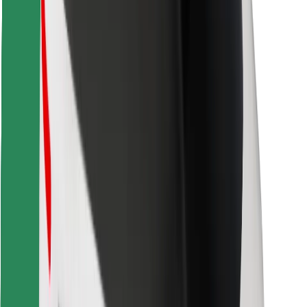
Löydä lempiruokasi!
Lataa Bolt Food -sovellus