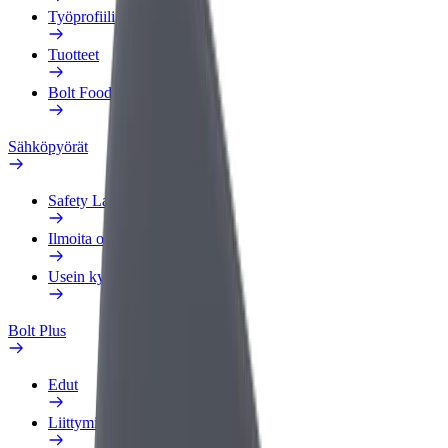
Työprofiili
Tuotteet
Bolt Food yrityksille
Sähköpyörät
Safety Lab
Ilmoita ongelmasta
Usein kysytyt kysymykset
Bolt Plus
Edut
Liittymisohjeet