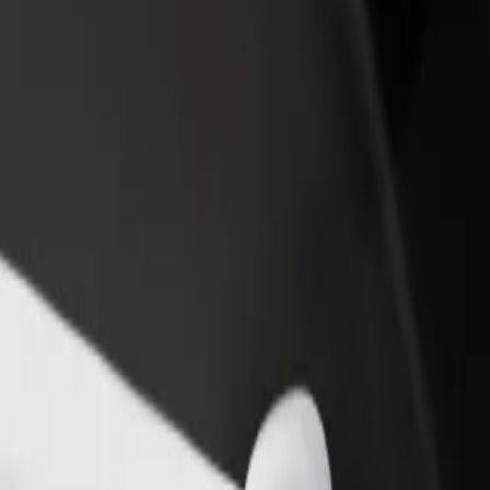
vintola tai kauppa
Rekisteröidy fleet-omistajaksi
Bol
isää asiakkaita ja kasvata
Lisää autokantasi Boltiin ja tienaa
Yri
enemmän
pal
eeseen Jeanne d'Arc
seen Jeanne d'Arc? Tutustu palveluihimme ja löydä täydellinen vaihtoe
Lataa sovellus