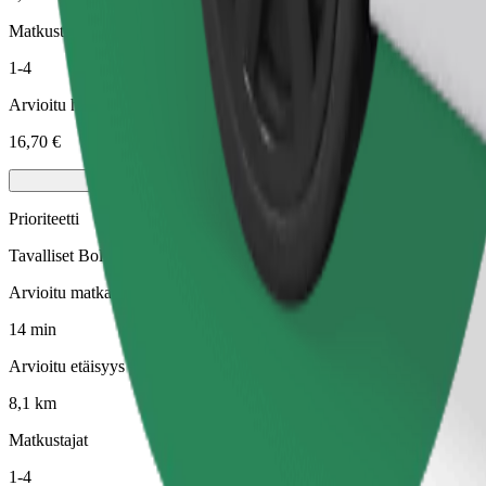
Matkustajat
1-4
Arvioitu hinta
16,70 €
Prioriteetti
Tavalliset Bolt-kyydit nopeammalla noudolla
Arvioitu matka-aika
14 min
Arvioitu etäisyys
8,1 km
Matkustajat
1-4