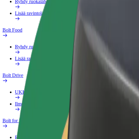
Ryhdy ruokalähetiksi
Lisää ravintola tai kauppa
Bolt Food
Ryhdy ruokalähetiksi
Lisää ravintola tai kauppa
Bolt Drive
UKK
Ilmoita ajoneuvosta
Bolt for Business
Edut