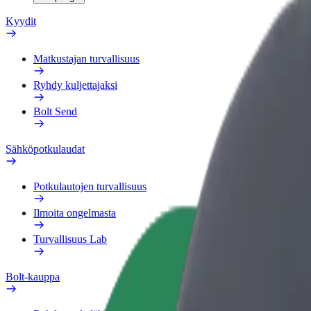
Kyydit
Matkustajan turvallisuus
Ryhdy kuljettajaksi
Bolt Send
Sähköpotkulaudat
Potkulautojen turvallisuus
Ilmoita ongelmasta
Turvallisuus Lab
Bolt-kauppa