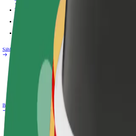
Työprofiili
Tuotteet
Bolt Food yrityksille
Sähköpyörät
Safety Lab
Ilmoita ongelmasta
Usein kysytyt kysymykset
Bolt Plus
Edut
Liittymisohjeet