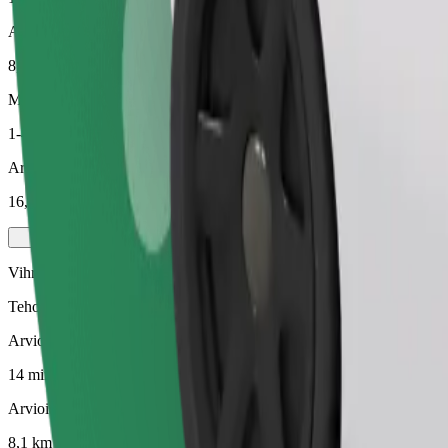
Arvioitu etäisyys
8,1 km
Matkustajat
1-4
Arvioitu hinta
16,40 €
Vihreä
Tehokkaat kyydit hybridi- ja sähköautoilla
Arvioitu matka-aika
14 min
Arvioitu etäisyys
8,1 km