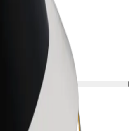
t for Business
tyksellesi skaalatut Bolt-tuotteet ja -
velut
hto matkaasi varten.