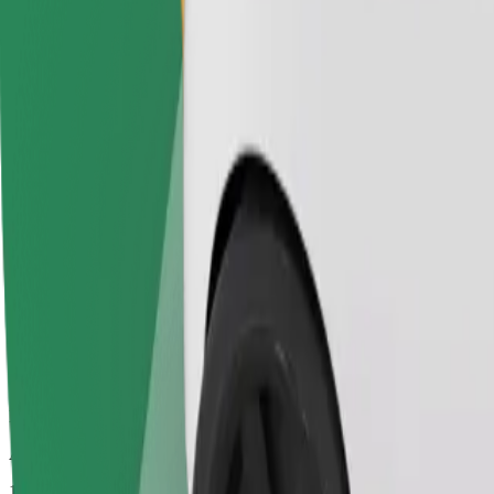
Isommat autot, enemmän jalka- ja tavaratilaa.
Arvioitu matka-aika
14 min
Arvioitu etäisyys
8,1 km
Matkustajat
1-2
Arvioitu hinta
27,90 €
Bolt
Luotettavat kyydit arkisilla keskikokoisilla autoilla.
Arvioitu matka-aika
14 min