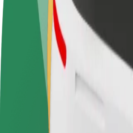
Usein kysytyt kysymykset
Ryhdy kuljettajaksi
Ryhdy ruokalähetiksi
Lisää ra
Ansaitse omilla
Kuljeta ruokaa ja ansaitse
Tavoita l
ehdoillasi
viikoittain
ansioita
Miten päästä paikasta Discothèque L'Esmeralda koht
Etsitkö parasta tapaa päästä paikasta Discothèque L'Esmeralda kohtee
Noutopaikka
Discothèque L'Esmeralda
Määränpää
Jeanne d'Arc
Mukavuutta vain muutaman napautuksen päässä!
Berline