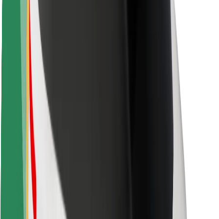
Kuljettajan turvallisuus
Potkulautojen turvallisuus
Turvallisuus Lab
Kaupungit
Sijainnit
Kaupunkiratkaisut
Lentokentät
Boltin lataustelineet
Tuki
Matkustajille
Kuljettajille
Ruokaläheteille