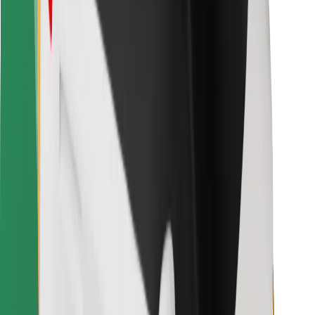
Bolt Food
Fleet Ownereille
Ravintoloille
Bolt for Business
Jotain muuta
Tavarantoimittajille
Ehdot
Evästeet
Turvallisuus
Hanki kyyti hetkessä!
Lataa Bolt-sovellus
Löydä lempiruokasi!