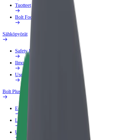
Tuotteet
Bolt Food yrityksille
Sähköpyörät
Safety Lab
Ilmoita ongelmasta
Usein kysytyt kysymykset
Bolt Plus
Edut
Liittymisohjeet
Usein kysytyt kysymykset