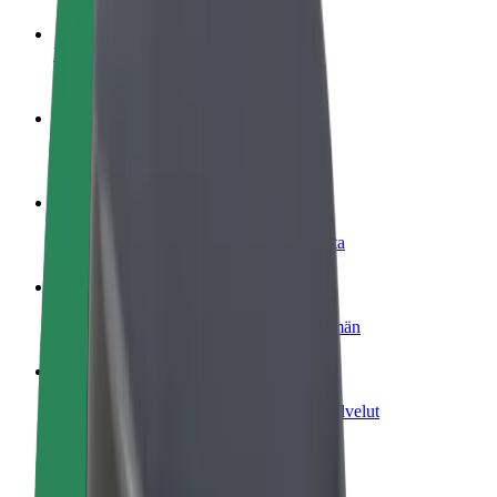
Ryhdy kuljettajaksi
Ansaitse omilla ehdoillasi
Ryhdy ruokalähetiksi
Kuljeta ruokaa ja ansaitse viikoittain
Lisää ravintola tai kauppa
Tavoita lisää asiakkaita ja kasvata ansioita
Rekisteröidy fleet-omistajaksi
Lisää autokantasi Boltiin ja tienaa enemmän
Bolt for Business
Yrityksellesi skaalatut Bolt-tuotteet ja -palvelut