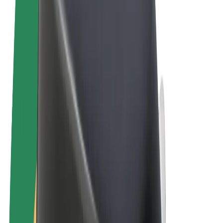
Ehdot
Yksityisyys
Evästeet
© 2026 Bolt Technology OÜ
Tuotteet
Kyydit
Sähköpotkulaudat
Bolt-kauppa
Bolt Food
Bolt Drive
Bolt for Business
Sähköpyörät