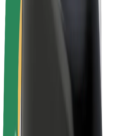
Bolt Plus
Tienaa Boltilla
Kuljettajat
Kuljettajan ansiot
Ruokalähetit
Lähetin ansiot
Bolt Food -kauppiaat
Fleeteille
Franchiset
Yritys
Työpaikat
Lisätietoja Boltista