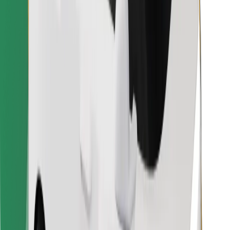
Lataa Bolt Food -sovellus