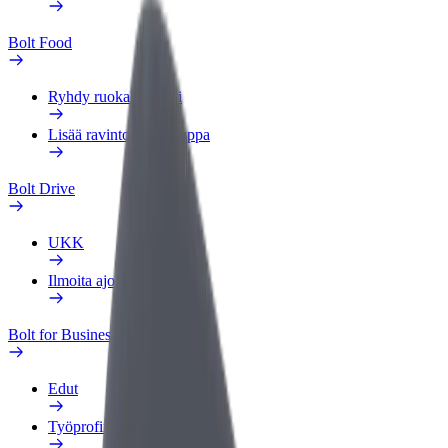
Bolt Food
Ryhdy ruokalähetiksi
Lisää ravintola tai kauppa
Bolt Drive
UKK
Ilmoita ajoneuvosta
Bolt for Business
Edut
Työprofiili