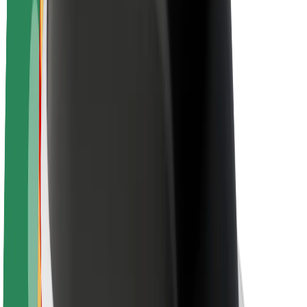
Kestävä kehitys Boltilla
Project Zero
Blogi
Uutishuone
Brändiohjeistus
Missio
Sijoittajasuhteet
Johto
Brändi
Media
Urban Fund
Turvallisuus
Matkustajan turvallisuus