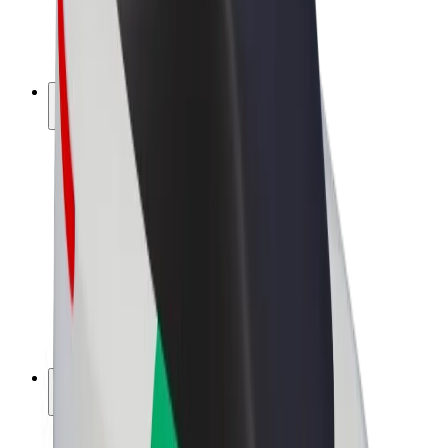
Sähköpyörät
Bolt Plus
Tienaa Boltilla
Kuljettajat
Kuljettajan ansiot
Ruokalähetit
Lähetin ansiot
Bolt Food -kauppiaat
Fleeteille
Franchiset
Yritys
Työpaikat