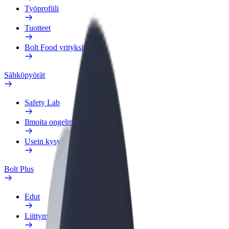
Työprofiili
Tuotteet
Bolt Food yrityksille
Sähköpyörät
Safety Lab
Ilmoita ongelmasta
Usein kysytyt kysymykset
Bolt Plus
Edut
Liittymisohjeet