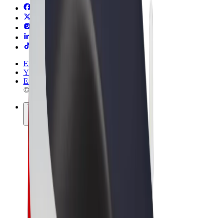
Ehdot
Yksityisyys
Evästeet
© 2026 Bolt Technology OÜ
Tuotteet
Kyydit
Sähköpotkulaudat
Bolt-kauppa
Bolt Food
Bolt Drive
Bolt for Business