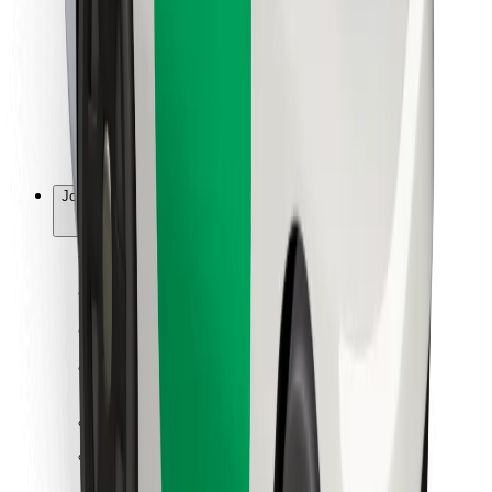
Ruokaläheteille
Bolt Food
Fleet Ownereille
Ravintoloille
Bolt for Business
Jotain muuta
Tavarantoimittajille
Ehdot
Evästeet
Turvallisuus
Hanki kyyti hetkessä!
Lataa Bolt-sovellus