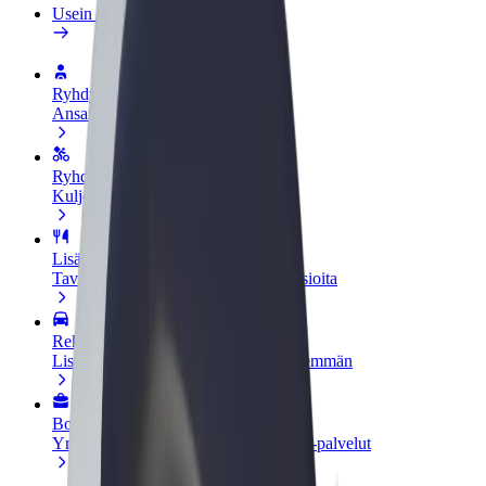
Usein kysytyt kysymykset
Ryhdy kuljettajaksi
Ansaitse omilla ehdoillasi
Ryhdy ruokalähetiksi
Kuljeta ruokaa ja ansaitse viikoittain
Lisää ravintola tai kauppa
Tavoita lisää asiakkaita ja kasvata ansioita
Rekisteröidy fleet-omistajaksi
Lisää autokantasi Boltiin ja tienaa enemmän
Bolt for Business
Yrityksellesi skaalatut Bolt-tuotteet ja -palvelut