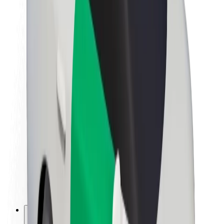
Lisätietoja Boltista
Kestävä kehitys Boltilla
Project Zero
Blogi
Uutishuone
Brändiohjeistus
Missio
Sijoittajasuhteet
Johto
Brändi
Media
Urban Fund
Turvallisuus