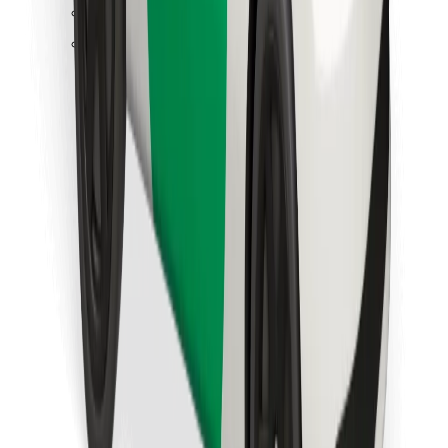
Löydä lempiruokasi!
Lataa Bolt Food -sovellus