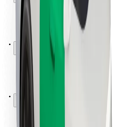
Matkustajan turvallisuus
Kuljettajan turvallisuus
Potkulautojen turvallisuus
Turvallisuus Lab
Kaupungit
Sijainnit
Kaupunkiratkaisut
Lentokentät
Boltin lataustelineet
Tuki
Matkustajille
Kuljettajille