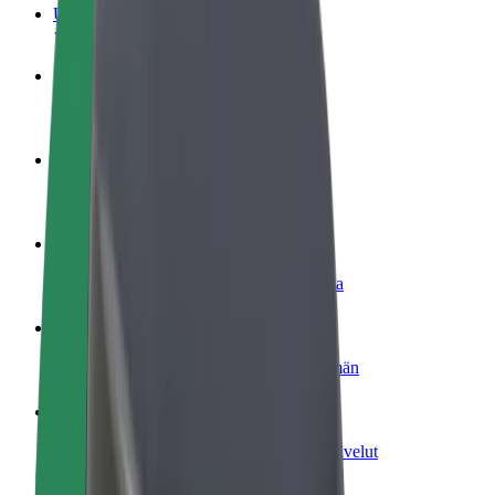
Usein kysytyt kysymykset
Ryhdy kuljettajaksi
Ansaitse omilla ehdoillasi
Ryhdy ruokalähetiksi
Kuljeta ruokaa ja ansaitse viikoittain
Lisää ravintola tai kauppa
Tavoita lisää asiakkaita ja kasvata ansioita
Rekisteröidy fleet-omistajaksi
Lisää autokantasi Boltiin ja tienaa enemmän
Bolt for Business
Yrityksellesi skaalatut Bolt-tuotteet ja -palvelut