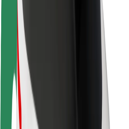
Matkustajan turvallisuus
Kuljettajan turvallisuus
Potkulautojen turvallisuus
Turvallisuus Lab
Kaupungit
Sijainnit
Kaupunkiratkaisut
Lentokentät
Boltin lataustelineet
Tuki
Matkustajille
Kuljettajille