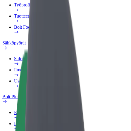
Työprofiili
Tuotteet
Bolt Food yrityksille
Sähköpyörät
Safety Lab
Ilmoita ongelmasta
Usein kysytyt kysymykset
Bolt Plus
Edut
Liittymisohjeet