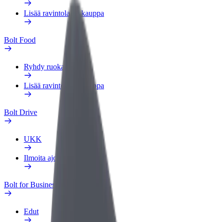
Lisää ravintola tai kauppa
Bolt Food
Ryhdy ruokalähetiksi
Lisää ravintola tai kauppa
Bolt Drive
UKK
Ilmoita ajoneuvosta
Bolt for Business
Edut