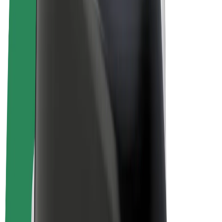
Sähköpyörät
Bolt Plus
Tienaa Boltilla
Kuljettajat
Kuljettajan ansiot
Ruokalähetit
Lähetin ansiot
Bolt Food -kauppiaat
Fleeteille
Franchiset
Yritys
Työpaikat