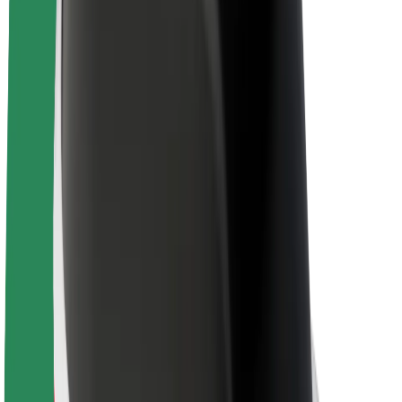
Lisätietoja Boltista
Kestävä kehitys Boltilla
Project Zero
Blogi
Uutishuone
Brändiohjeistus
Missio
Sijoittajasuhteet
Johto
Brändi
Media
Urban Fund
Turvallisuus