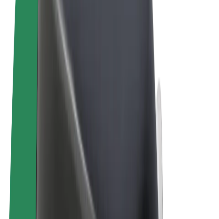
Ehdot
Yksityisyys
Evästeet
© 2026 Bolt Technology OÜ
Tuotteet
Kyydit
Sähköpotkulaudat
Bolt-kauppa
Bolt Food
Bolt Drive
Bolt for Business