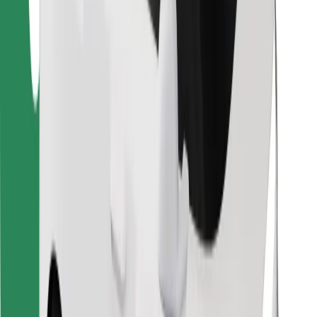
Löydä lempiruokasi!
Lataa Bolt Food -sovellus