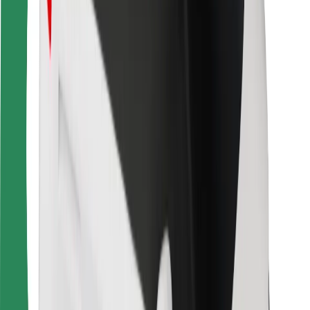
Ruokaläheteille
Bolt Food
Fleet Ownereille
Ravintoloille
Bolt for Business
Jotain muuta
Tavarantoimittajille
Ehdot
Evästeet
Turvallisuus
Hanki kyyti hetkessä!
Lataa Bolt-sovellus