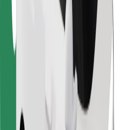
Lataa Bolt Food -sovellus