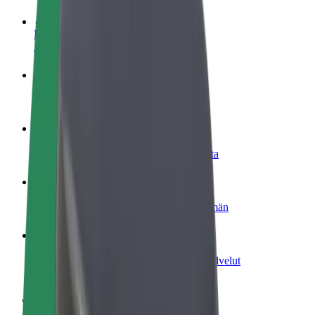
Ryhdy kuljettajaksi
Ansaitse omilla ehdoillasi
Ryhdy ruokalähetiksi
Kuljeta ruokaa ja ansaitse viikoittain
Lisää ravintola tai kauppa
Tavoita lisää asiakkaita ja kasvata ansioita
Rekisteröidy fleet-omistajaksi
Lisää autokantasi Boltiin ja tienaa enemmän
Bolt for Business
Yrityksellesi skaalatut Bolt-tuotteet ja -palvelut