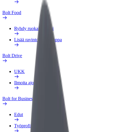
Bolt Food
Ryhdy ruokalähetiksi
Lisää ravintola tai kauppa
Bolt Drive
UKK
Ilmoita ajoneuvosta
Bolt for Business
Edut
Työprofiili