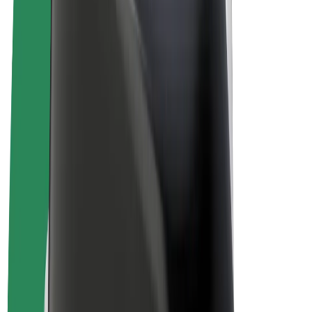
Bolt Plus
Tienaa Boltilla
Kuljettajat
Kuljettajan ansiot
Ruokalähetit
Lähetin ansiot
Bolt Food -kauppiaat
Fleeteille
Franchiset
Yritys
Työpaikat
Lisätietoja Boltista