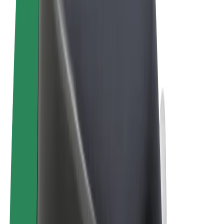
Ehdot
Yksityisyys
Evästeet
© 2026 Bolt Technology OÜ
Tuotteet
Kyydit
Sähköpotkulaudat
Bolt-kauppa
Bolt Food
Bolt Drive
Bolt for Business
Sähköpyörät