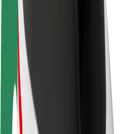
Kuljettajan turvallisuus
Potkulautojen turvallisuus
Turvallisuus Lab
Kaupungit
Sijainnit
Kaupunkiratkaisut
Lentokentät
Boltin lataustelineet
Tuki
Matkustajille
Kuljettajille
Ruokaläheteille