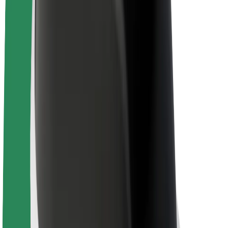
Kestävä kehitys Boltilla
Project Zero
Blogi
Uutishuone
Brändiohjeistus
Missio
Sijoittajasuhteet
Johto
Brändi
Media
Urban Fund
Turvallisuus
Matkustajan turvallisuus