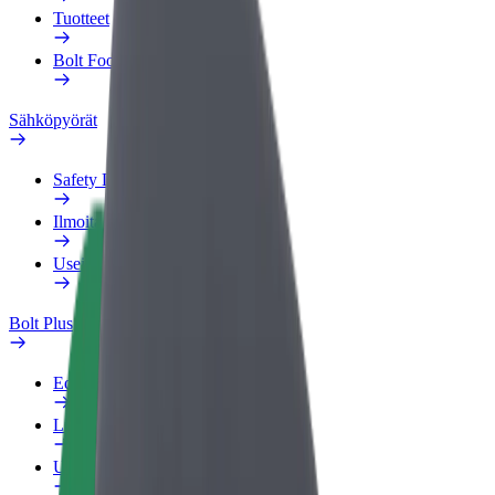
Tuotteet
Bolt Food yrityksille
Sähköpyörät
Safety Lab
Ilmoita ongelmasta
Usein kysytyt kysymykset
Bolt Plus
Edut
Liittymisohjeet
Usein kysytyt kysymykset