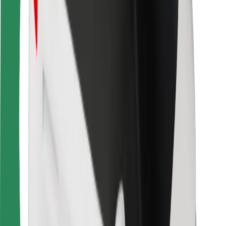
Bolt Food
Fleet Ownereille
Ravintoloille
Bolt for Business
Jotain muuta
Tavarantoimittajille
Ehdot
Evästeet
Turvallisuus
Hanki kyyti hetkessä!
Lataa Bolt-sovellus
Löydä lempiruokasi!