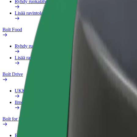
Ryhdy ruokalähetiksi
Lisää ravintola tai kauppa
Bolt Food
Ryhdy ruokalähetiksi
Lisää ravintola tai kauppa
Bolt Drive
UKK
Ilmoita ajoneuvosta
Bolt for Business
Edut