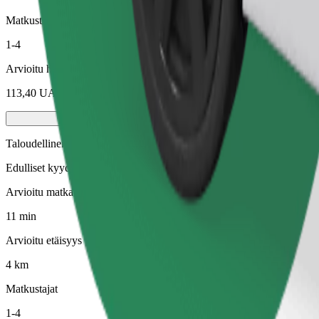
Matkustajat
1-4
Arvioitu hinta
113,40 UAH
Taloudellinen
Edulliset kyydit perustason autoilla.
Arvioitu matka-aika
11 min
Arvioitu etäisyys
4 km
Matkustajat
1-4