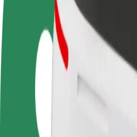
Usein kysytyt kysymykset
Ryhdy kuljettajaksi
Ryhdy ruokalähetiksi
Lisää ra
Ansaitse omilla
Kuljeta ruokaa ja ansaitse
Tavoita l
ehdoillasi
viikoittain
ansioita
Miten päästä paikasta ТЦ ПетроЦентр kohteeseen 
Etsitkö parasta tapaa päästä paikasta ТЦ ПетроЦентр kohteeseen ТРЦ
Noutopaikka
ТЦ ПетроЦентр
Määränpää
ТРЦ "Феріде плаза
Mukavuutta vain muutaman napautuksen päässä!
Bolt