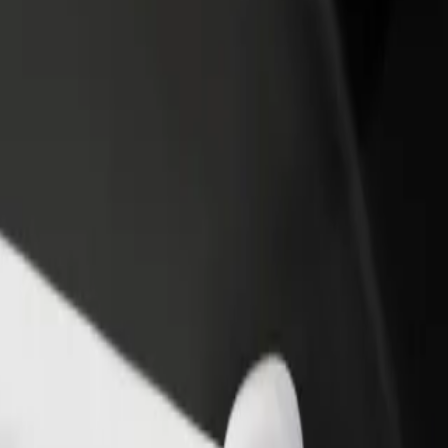
vintola tai kauppa
Rekisteröidy fleet-omistajaksi
Bol
isää asiakkaita ja kasvata
Lisää autokantasi Boltiin ja tienaa
Yri
enemmän
pal
ТРЦ "Феріде плаза
 "Феріде плаза? Tutustu palveluihimme ja löydä täydellinen vaihtoeh
Lataa sovellus