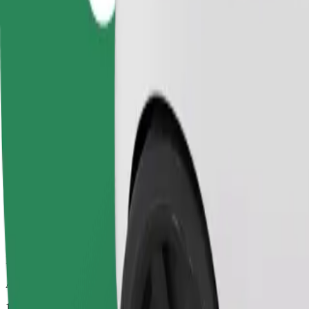
Luotettavat kyydit arkisilla keskikokoisilla autoilla.
Arvioitu matka-aika
11 min
Arvioitu etäisyys
4 km
Matkustajat
1-4
Arvioitu hinta
106,60 UAH
Yrityksille
Isommat autot, enemmän jalka- ja tavaratilaa.
Arvioitu matka-aika
11 min