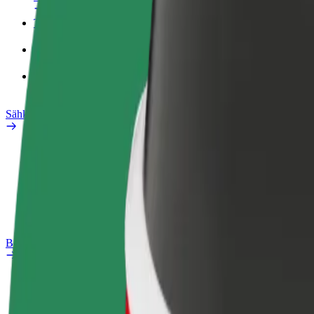
Työprofiili
Tuotteet
Bolt Food yrityksille
Sähköpyörät
Safety Lab
Ilmoita ongelmasta
Usein kysytyt kysymykset
Bolt Plus
Edut
Liittymisohjeet