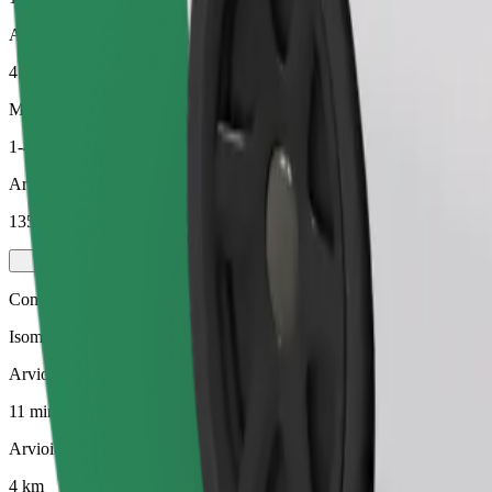
Arvioitu etäisyys
4 km
Matkustajat
1-4
Arvioitu hinta
135,60 UAH
Comfort
Isommat autot, enemmän jalka- ja tavaratilaa.
Arvioitu matka-aika
11 min
Arvioitu etäisyys
4 km