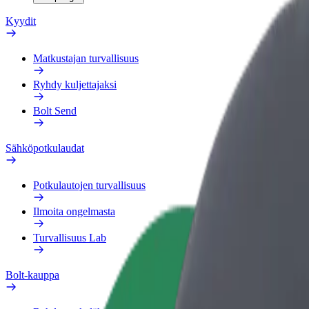
Kyydit
Matkustajan turvallisuus
Ryhdy kuljettajaksi
Bolt Send
Sähköpotkulaudat
Potkulautojen turvallisuus
Ilmoita ongelmasta
Turvallisuus Lab
Bolt-kauppa