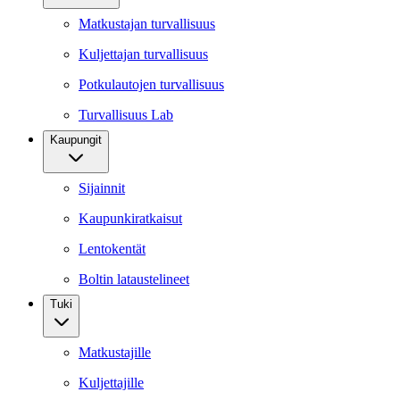
Matkustajan turvallisuus
Kuljettajan turvallisuus
Potkulautojen turvallisuus
Turvallisuus Lab
Kaupungit
Sijainnit
Kaupunkiratkaisut
Lentokentät
Boltin lataustelineet
Tuki
Matkustajille
Kuljettajille