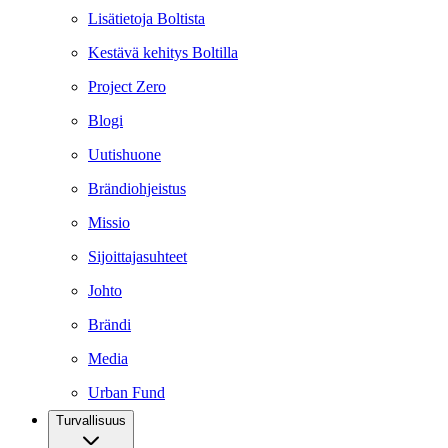
Lisätietoja Boltista
Kestävä kehitys Boltilla
Project Zero
Blogi
Uutishuone
Brändiohjeistus
Missio
Sijoittajasuhteet
Johto
Brändi
Media
Urban Fund
Turvallisuus