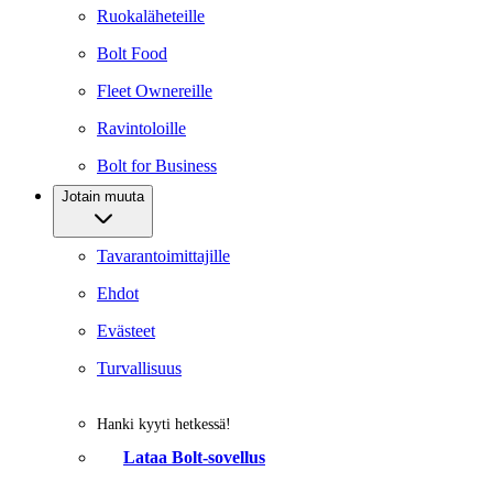
Ruokaläheteille
Bolt Food
Fleet Ownereille
Ravintoloille
Bolt for Business
Jotain muuta
Tavarantoimittajille
Ehdot
Evästeet
Turvallisuus
Hanki kyyti hetkessä!
Lataa Bolt-sovellus