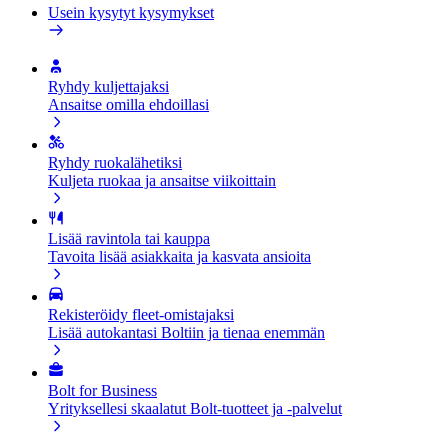
Usein kysytyt kysymykset
Ryhdy kuljettajaksi
Ansaitse omilla ehdoillasi
Ryhdy ruokalähetiksi
Kuljeta ruokaa ja ansaitse viikoittain
Lisää ravintola tai kauppa
Tavoita lisää asiakkaita ja kasvata ansioita
Rekisteröidy fleet-omistajaksi
Lisää autokantasi Boltiin ja tienaa enemmän
Bolt for Business
Yrityksellesi skaalatut Bolt-tuotteet ja -palvelut