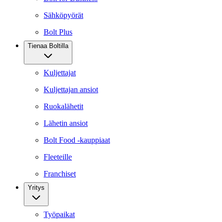
Sähköpyörät
Bolt Plus
Tienaa Boltilla
Kuljettajat
Kuljettajan ansiot
Ruokalähetit
Lähetin ansiot
Bolt Food -kauppiaat
Fleeteille
Franchiset
Yritys
Työpaikat