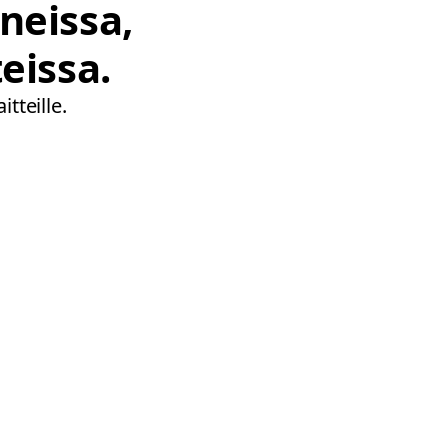
neissa,
eissa.
tteille.