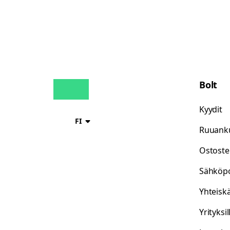
Bolt
Kyydit
FI
Ruuanku
Ostoste
Sähköp
Yhteisk
Yrityksil