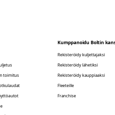
Kumppanoidu Boltin kan
Rekisteröidy kuljettajaksi
ljetus
Rekisteröidy lähetiksi
n toimitus
Rekisteröidy kauppiaaksi
otkulaudat
Fleeteille
äyttöautot
Franchise
le