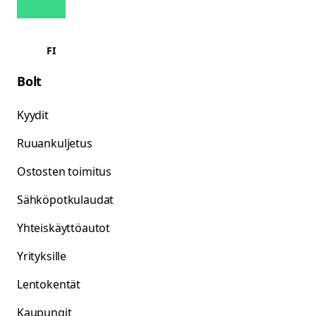
FI
Bolt
Kyydit
Ruuankuljetus
Ostosten toimitus
Sähköpotkulaudat
Yhteiskäyttöautot
Yrityksille
Lentokentät
Kaupungit