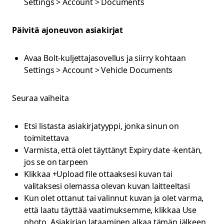
Settings > Account > Documents
Päivitä ajoneuvon asiakirjat
Avaa Bolt-kuljettajasovellus ja siirry kohtaan
Settings > Account > Vehicle Documents
Seuraa vaiheita
Etsi listasta asiakirjatyyppi, jonka sinun on
toimitettava
Varmista, että olet täyttänyt Expiry date -kentän,
jos se on tarpeen
Klikkaa +Upload file ottaaksesi kuvan tai
valitaksesi olemassa olevan kuvan laitteeltasi
Kun olet ottanut tai valinnut kuvan ja olet varma,
että laatu täyttää vaatimuksemme, klikkaa Use
photo. Asiakirjan lataaminen alkaa tämän jälkeen.