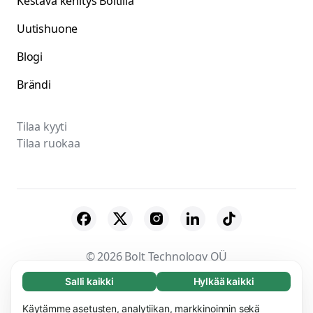
Kestävä kehitys Boltilla
Uutishuone
Blogi
Brändi
Tilaa kyyti
Tilaa ruokaa
© 2026 Bolt Technology OÜ
Salli kaikki
Hylkää kaikki
Välttämätön (65)
Tavarantoimittajat
Ehdot
Tietosuoja
Välttämättömät evästeet auttavat tekemään
Käytämme asetusten, analytiikan, markkinoinnin sekä
Lue lisää