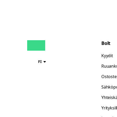
Bolt
Kyydit
FI
Ruuanku
Ostoste
Sähköp
Yhteisk
Yrityksil