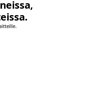
neissa,
eissa.
tteille.