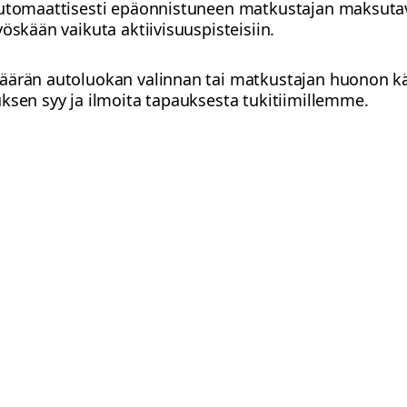
automaattisesti epäonnistuneen matkustajan maksuta
öskään vaikuta aktiivisuuspisteisiin.
äärän autoluokan valinnan tai matkustajan huonon kä
ksen syy ja ilmoita tapauksesta tukitiimillemme.