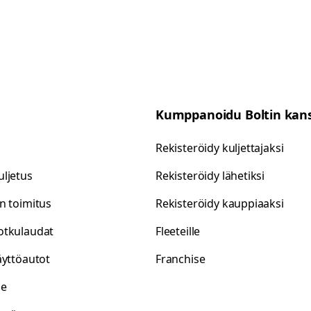
Kumppanoidu Boltin kan
Rekisteröidy kuljettajaksi
ljetus
Rekisteröidy lähetiksi
n toimitus
Rekisteröidy kauppiaaksi
otkulaudat
Fleeteille
äyttöautot
Franchise
le