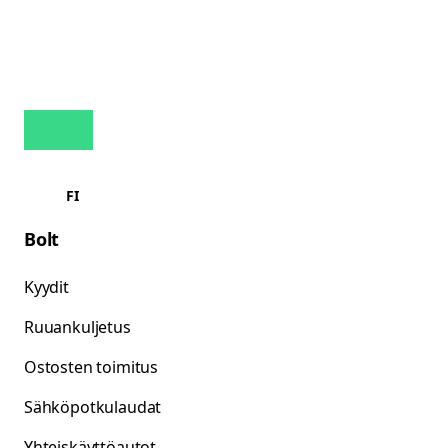
FI
Bolt
Kyydit
Ruuankuljetus
Ostosten toimitus
Sähköpotkulaudat
Yhteiskäyttöautot