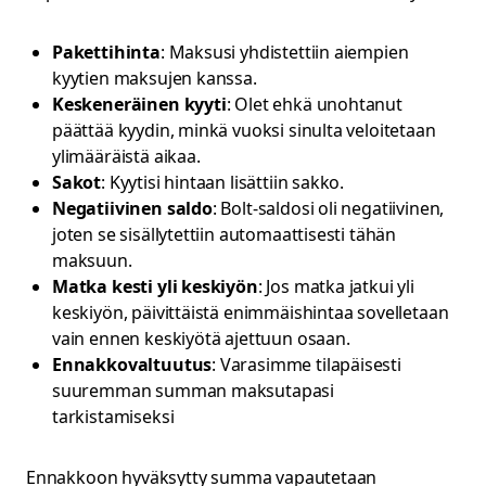
Pakettihinta
: Maksusi yhdistettiin aiempien
kyytien maksujen kanssa.
Keskeneräinen kyyti
: Olet ehkä unohtanut
päättää kyydin, minkä vuoksi sinulta veloitetaan
ylimääräistä aikaa.
Sakot
: Kyytisi hintaan lisättiin sakko.
Negatiivinen saldo
: Bolt-saldosi oli negatiivinen,
joten se sisällytettiin automaattisesti tähän
maksuun.
Matka kesti yli keskiyön
: Jos matka jatkui yli
keskiyön, päivittäistä enimmäishintaa sovelletaan
vain ennen keskiyötä ajettuun osaan.
Ennakkovaltuutus
: Varasimme tilapäisesti
suuremman summan maksutapasi
tarkistamiseksi
Ennakkoon hyväksytty summa vapautetaan