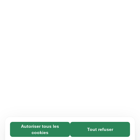
Autoriser tous les
Tout refuser
Nécessaires (65)
cookies
Les cookies nécessaires contribuent à rendre
En savoir plus