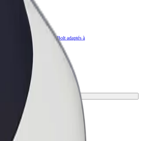
priétaire
Bolt for Business
Produits et services Bolt adaptés à
t
votre entreprise
nvient le mieux.