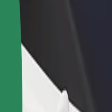
Ajouter un restaurant ou un
Inscrivez-vous en tant que pro
evenus
magasin
de flotte
Atteignez plus de clients et
Ajoutez votre flotte sur Bolt e
augmentez vos revenus
augmentez vos revenus
y Olsztyn Główny
y Olsztyn Główny ? Explorez nos services et trouvez celui qui vous co
Télécharger l'appli