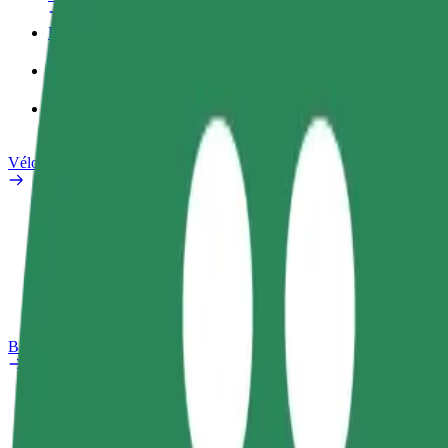
Profil professionnel
Services
Bolt Food pour les entreprises
Vélos électriques
Safety Lab
Signaler un problème
FAQ
Bolt Plus
Avantages
Comment s'inscrire