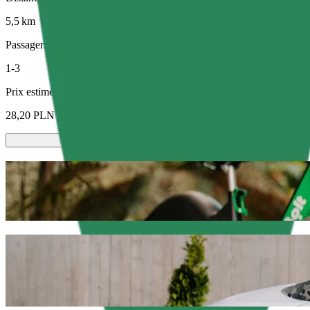
5,5 km
Passagers
1-3
Prix estimé
28,20 PLN
Trottinettes ou vélos électriques
Déplacez-vous à Olsztyn à trottinette ou à vélo électrique
Télécharger l'appli Bolt
Déplacez-vous de Auchan à Dworzec tymcz
Nous vous recommandons de choisir un trajet avec chauffeur Bolt si 
environ 21,00 PLN PLN. Quelle que soit l'occasion, nous trouverons l
Télécharger l'appli Bolt