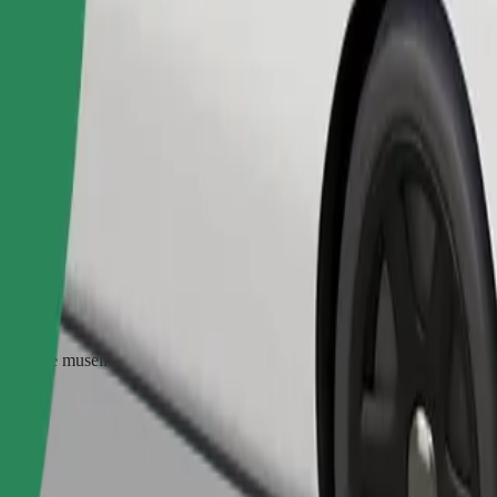
Commander un trajet
ter une muselière, les petits animaux doivent être dans une cage de tran