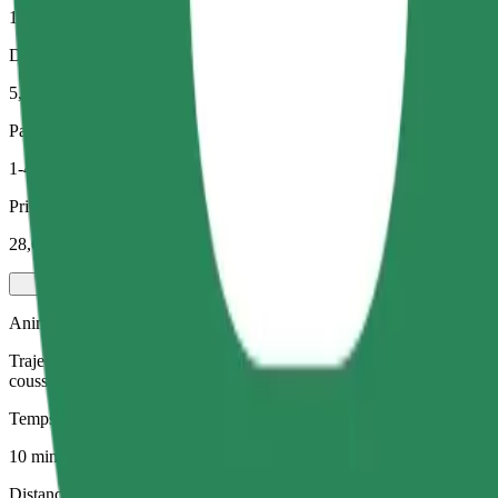
10 min
Distance estimée
5,5 km
Passagers
1-4
Prix estimé
28,60 PLN
Animaux de compagnie
Trajets pour vous et votre animal de compagnie. Les chiens doivent por
coussin.
Temps de trajet estimé
10 min
Distance estimée