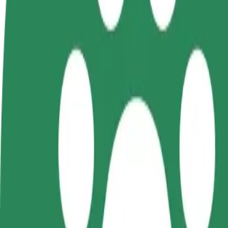
FAQ
Devenir partenaire chauffeur
Devenir livreur
Générez des revenus selon
Livrez des repas et générez des r
vos conditions
chaque semaine
Comment se rendre de Auchan à Dworzec tymczasow
À la recherche du meilleur trajet entre Auchan et Dworzec tymczasow
De
Auchan
À
Dworzec tymczasowy Olsztyn Główny
Praticité et confort, en quelques clics !
Bolt