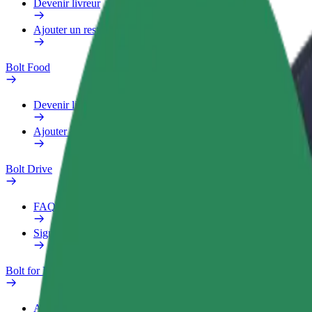
Devenir livreur
Ajouter un restaurant ou un magasin
Bolt Food
Devenir livreur
Ajouter un restaurant ou un magasin
Bolt Drive
FAQ
Signaler un véhicule
Bolt for Business
Avantages