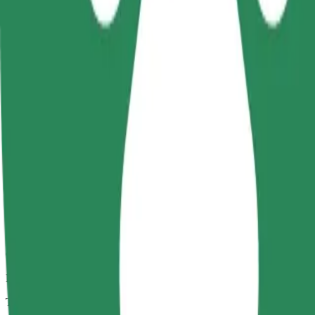
Trajets fiables dans des voitures classiques de taille moyenne.
Temps de trajet estimé
10 min
Distance estimée
5,5 km
Passagers
1-4
Prix estimé
21,00 PLN
Confort
Des voitures plus grandes avec plus d'espace pour les jambes et plus
Temps de trajet estimé