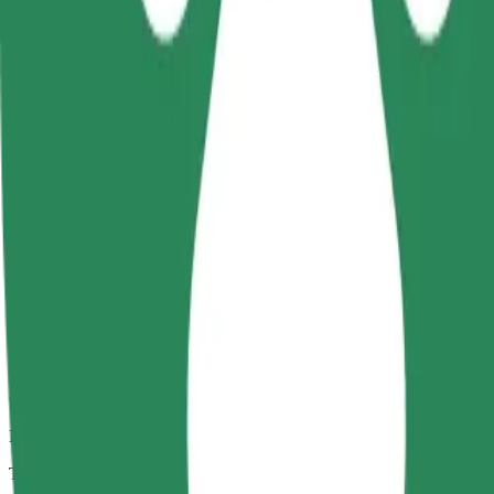
Trajets fiables dans des voitures classiques de taille moyenne.
Temps de trajet estimé
7 min
Distance estimée
2,6 km
Passagers
1-4
Prix estimé
12,80 PLN
Confort
Des voitures plus grandes avec plus d'espace pour les jambes et plus
Temps de trajet estimé