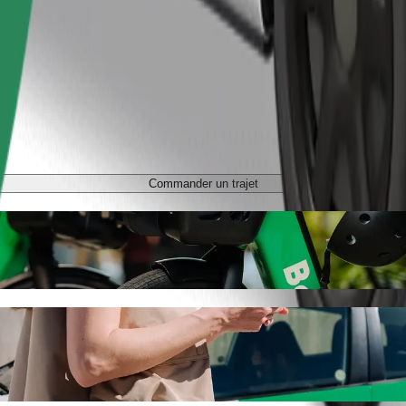
Commander un trajet
Town à Dworzec tymczasowy Olsztyn Główny
ous recherchez le meilleur prix pour aller à Dworzec tymczasowy Olszt
e véhicule idéal pour vous.