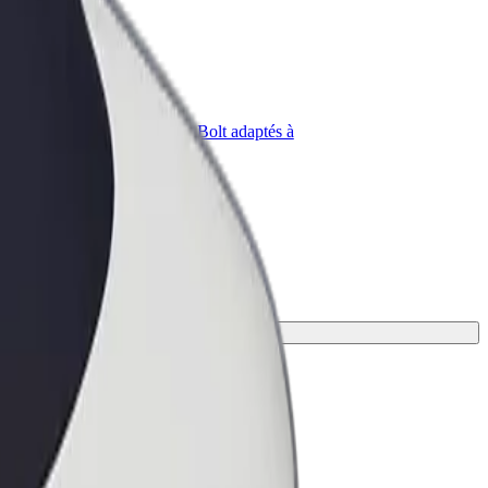
priétaire
Bolt for Business
Produits et services Bolt adaptés à
t
votre entreprise
ez celui qui vous convient le mieux.