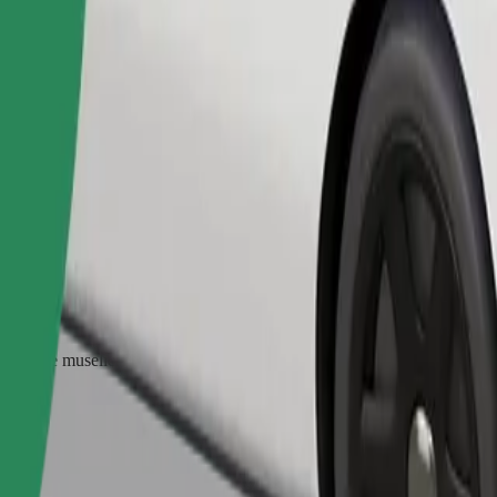
Commander un trajet
ter une muselière, les petits animaux doivent être dans une cage de tran