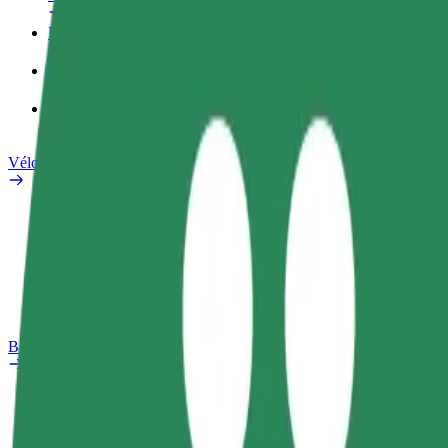
Profil professionnel
Services
Bolt Food pour les entreprises
Vélos électriques
Safety Lab
Signaler un problème
FAQ
Bolt Plus
Avantages
Comment s'inscrire