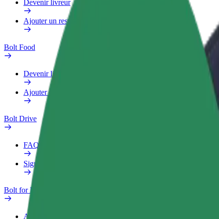
Devenir livreur
Ajouter un restaurant ou un magasin
Bolt Food
Devenir livreur
Ajouter un restaurant ou un magasin
Bolt Drive
FAQ
Signaler un véhicule
Bolt for Business
Avantages