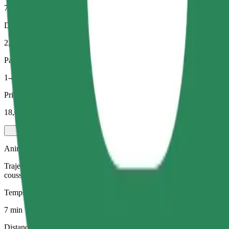
7 min
Distance estimée
2,6 km
Passagers
1-4
Prix estimé
18,60 PLN
Animaux de compagnie
Trajets pour vous et votre animal de compagnie. Les chiens doivent por
coussin.
Temps de trajet estimé
7 min
Distance estimée