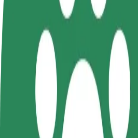
FAQ
Devenir partenaire chauffeur
Devenir livreur
Générez des revenus selon
Livrez des repas et générez des r
vos conditions
chaque semaine
Comment se rendre de Upper Gate in the Old Town 
À la recherche du meilleur trajet entre Upper Gate in the Old Town 
De
Upper Gate in the Old Town
À
Dworzec tymczasowy Olsztyn Główny
Praticité et confort, en quelques clics !
Bolt