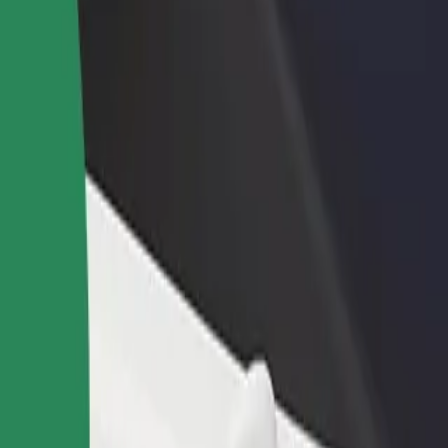
Ajouter un restaurant ou un
Inscrivez-vous en tant que pro
evenus
magasin
de flotte
Atteignez plus de clients et
Ajoutez votre flotte sur Bolt e
augmentez vos revenus
augmentez vos revenus
à Dworzec tymczasowy Olsztyn Główny
et Dworzec tymczasowy Olsztyn Główny ? Explorez nos services et trouv
Télécharger l'appli