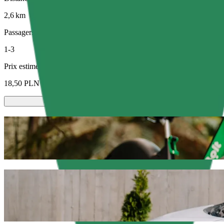
2,6 km
Passagers
1-3
Prix estimé
18,50 PLN
Trottinettes ou vélos électriques
Déplacez-vous à Olsztyn à trottinette ou à vélo électrique
Télécharger l'appli Bolt
Déplacez-vous de Upper Gate in the Old 
Nous vous recommandons de choisir un trajet avec chauffeur Bolt si v
environ 12,80 PLN PLN. Quelle que soit l'occasion, nous trouverons l
Télécharger l'appli Bolt