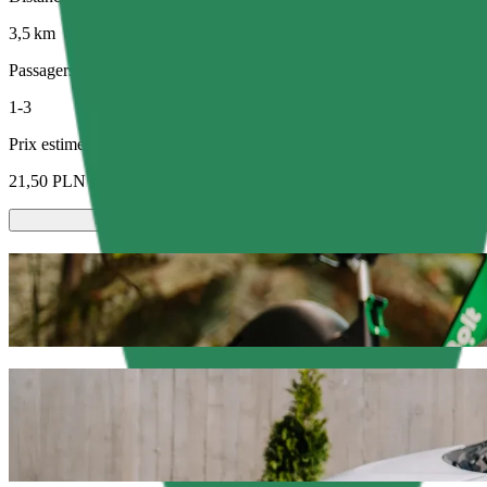
3,5 km
Passagers
1-3
Prix estimé
21,50 PLN
Trottinettes ou vélos électriques
Déplacez-vous à Olsztyn à trottinette ou à vélo électrique
Télécharger l'appli Bolt
Déplacez-vous de Hala Urania à Szpital 
Nous vous recommandons de choisir un trajet avec chauffeur Bolt si v
Quelle que soit l'occasion, nous trouverons le véhicule idéal pour vou
Télécharger l'appli Bolt