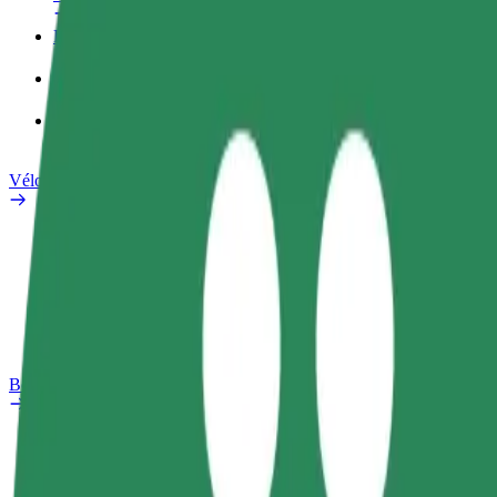
Profil professionnel
Services
Bolt Food pour les entreprises
Vélos électriques
Safety Lab
Signaler un problème
FAQ
Bolt Plus
Avantages
Comment s'inscrire