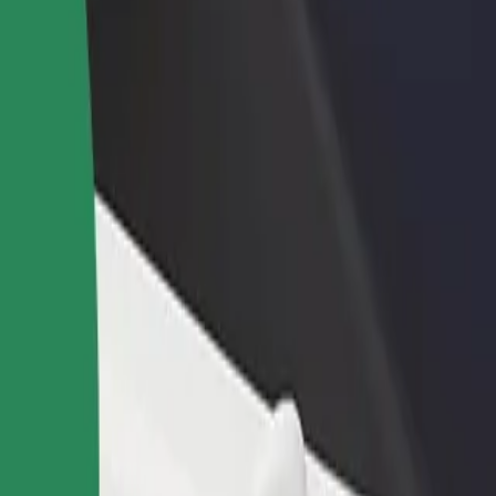
Ajouter un restaurant ou un
Inscrivez-vous en tant que pro
evenus
magasin
de flotte
Atteignez plus de clients et
Ajoutez votre flotte sur Bolt e
augmentez vos revenus
augmentez vos revenus
? Explorez nos services et trouvez celui qui vous convient le mieux.
Télécharger l'appli