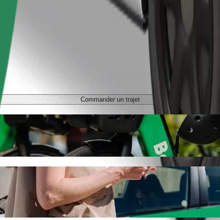
Commander un trajet
MSWiA avec Bolt
ous recherchez le meilleur prix pour aller à Szpital MSWiA. Avec Bolt
s.