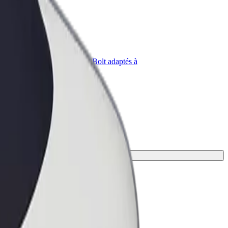
priétaire
Bolt for Business
Produits et services Bolt adaptés à
t
votre entreprise