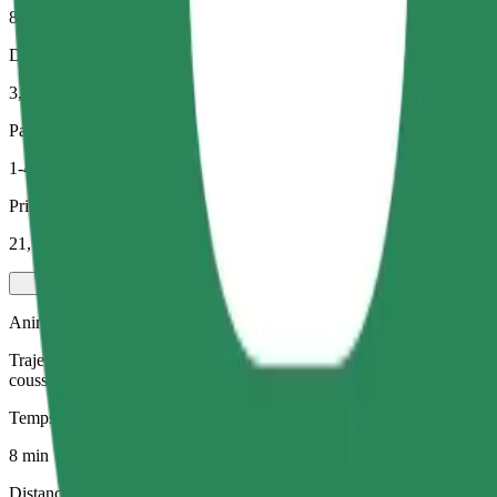
8 min
Distance estimée
3,5 km
Passagers
1-4
Prix estimé
21,70 PLN
Animaux de compagnie
Trajets pour vous et votre animal de compagnie. Les chiens doivent por
coussin.
Temps de trajet estimé
8 min
Distance estimée