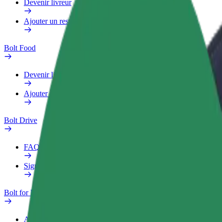
Devenir livreur
Ajouter un restaurant ou un magasin
Bolt Food
Devenir livreur
Ajouter un restaurant ou un magasin
Bolt Drive
FAQ
Signaler un véhicule
Bolt for Business
Avantages