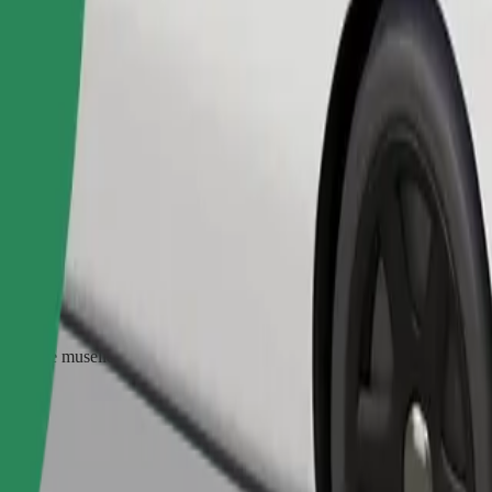
Commander un trajet
ter une muselière, les petits animaux doivent être dans une cage de tran