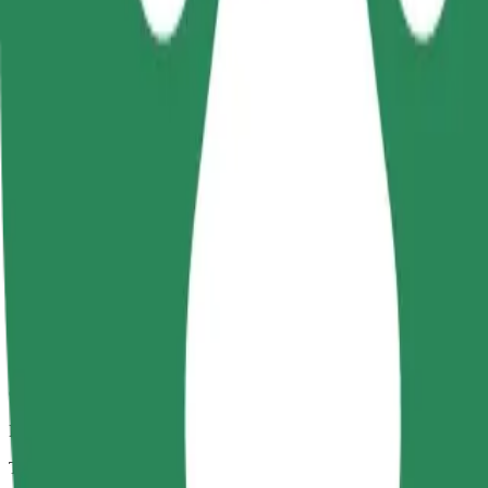
Trajets fiables dans des voitures classiques de taille moyenne.
Temps de trajet estimé
8 min
Distance estimée
3,5 km
Passagers
1-4
Prix estimé
15,30 PLN
Confort
Des voitures plus grandes avec plus d'espace pour les jambes et plus
Temps de trajet estimé