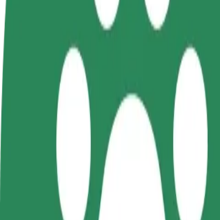
FAQ
Devenir partenaire chauffeur
Devenir livreur
Générez des revenus selon
Livrez des repas et générez des r
vos conditions
chaque semaine
Comment se rendre de Hala Urania à Szpital MSWiA
À la recherche du meilleur trajet entre Hala Urania et Szpital MSWiA 
De
Hala Urania
À
Szpital MSWiA
Praticité et confort, en quelques clics !
Bolt