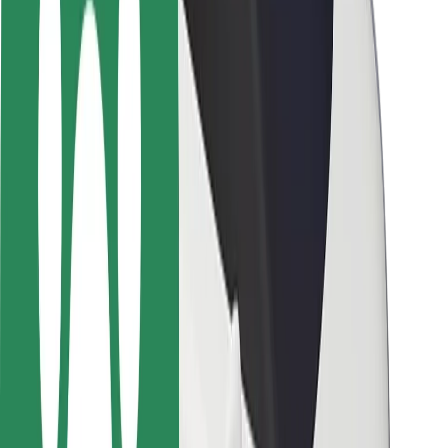
Sécurité des passagers
Sécurité des chauffeurs
Sécurité à trottinette
Safety Lab
Villes
Emplacements
Solutions pour les villes
Aéroports
Stations de charge Bolt
Support
Pour les passagers
Pour les chauffeurs