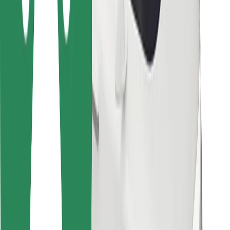
Pour les livreurs
Bolt Food
Pour les propriétaires de flotte
Pour les restaurants
Bolt for Business
Autres
Fournisseurs
Conditions générales
Cookies
Sécurité
Obtenez un trajet en quelques minutes !
Télécharger l'appli Bolt