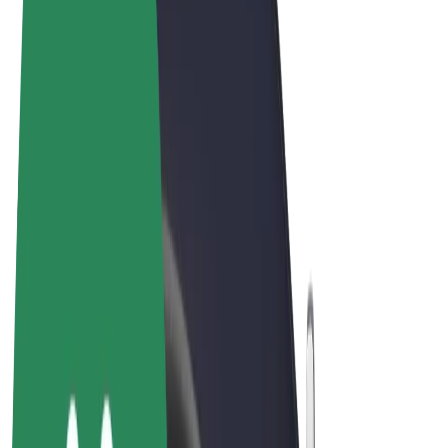
Conditions générales
Confidentialité
Cookies
© 2026 Bolt Technology OÜ
Services
Trajets
Trottinettes électriques
Bolt Market
Bolt Food
Bolt Drive
Bolt for Business