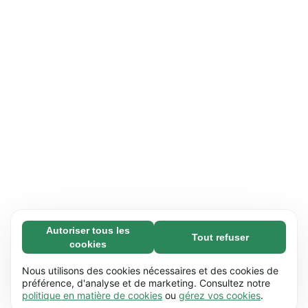
Autoriser tous les
Tout refuser
Nécessaires (65)
cookies
Les cookies nécessaires contribuent à rendre
En savoir plus
notre site web utilisable en activant des
Nous utilisons des cookies nécessaires et des cookies de
fonctions de base comme la navigation de
préférence, d'analyse et de marketing. Consultez notre
Préférences (17)
politique en matière de cookies
ou
gérez vos cookies
.
page. Le site web ne peut pas fonctionner
Les cookies de préférences permettent à notre
En savoir plus