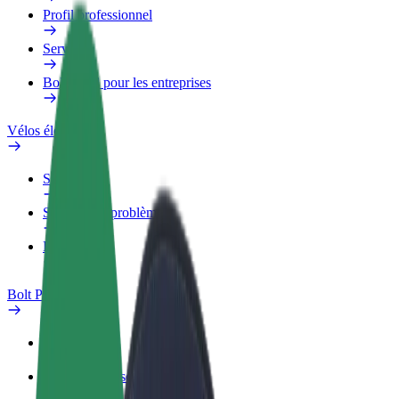
Profil professionnel
Services
Bolt Food pour les entreprises
Vélos électriques
Safety Lab
Signaler un problème
FAQ
Bolt Plus
Avantages
Comment s'inscrire