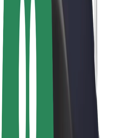
Vélos électriques
Bolt Plus
Générez des revenus avec Bolt
Chauffeur
Revenus du chauffeur
Livreur
Revenus du livreur
Commerçants Bolt Food
Flottes
Franchise
Entreprise
Rejoignez-nous