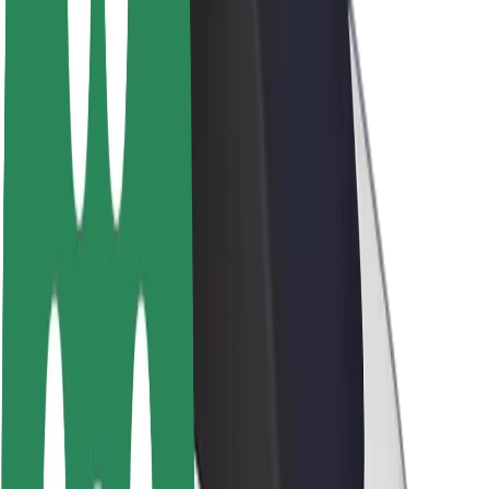
À propos de Bolt
La durabilité chez Bolt
Project Zero
Blog
Actualités
Lignes directrices de marque
Notre mission
Relations investisseurs
Équipe de direction
La marque
Ressources
Fonds urbain
Sécurité