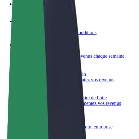
FAQ
Devenir partenaire chauffeur
Générez des revenus selon vos conditions
Devenir livreur
Livrez des repas et générez des revenus chaque semaine
Ajouter un restaurant ou un magasin
Atteignez plus de clients et augmentez vos revenus
Inscrivez-vous en tant que propriétaire de flotte
Ajoutez votre flotte sur Bolt et augmentez vos revenus
Bolt for Business
Produits et services Bolt adaptés à votre entreprise