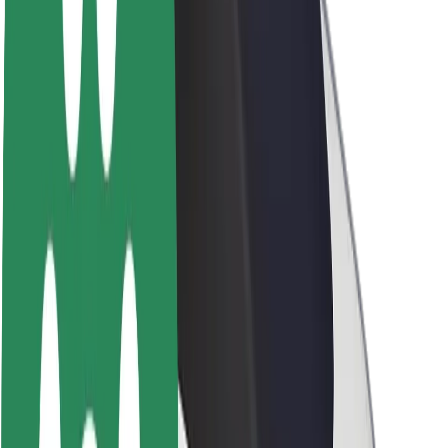
La durabilité chez Bolt
Project Zero
Blog
Actualités
Lignes directrices de marque
Notre mission
Relations investisseurs
Équipe de direction
La marque
Ressources
Fonds urbain
Sécurité
Sécurité des passagers