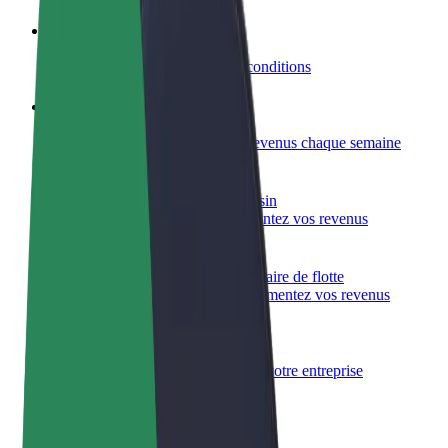
Devenir partenaire chauffeur
Générez des revenus selon vos conditions
Devenir livreur
Livrez des repas et générez des revenus chaque semaine
Ajouter un restaurant ou un magasin
Atteignez plus de clients et augmentez vos revenus
Inscrivez-vous en tant que propriétaire de flotte
Ajoutez votre flotte sur Bolt et augmentez vos revenus
Bolt for Business
Produits et services Bolt adaptés à votre entreprise