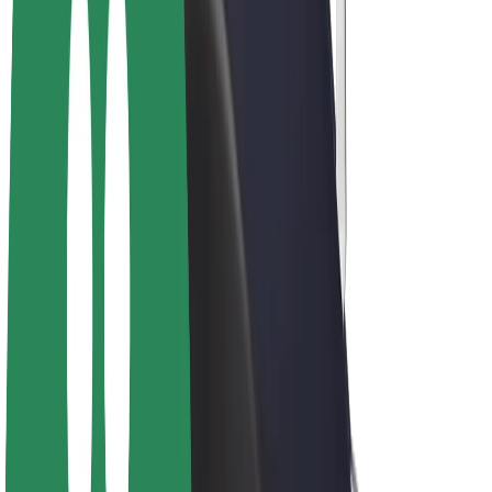
Bolt Plus
Générez des revenus avec Bolt
Chauffeur
Revenus du chauffeur
Livreur
Revenus du livreur
Commerçants Bolt Food
Flottes
Franchise
Entreprise
Rejoignez-nous
À propos de Bolt