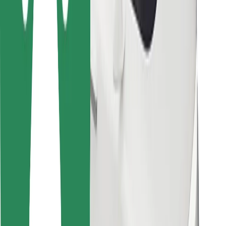
Pour les livreurs
Bolt Food
Pour les propriétaires de flotte
Pour les restaurants
Bolt for Business
Autres
Fournisseurs
Conditions générales
Cookies
Sécurité
Obtenez un trajet en quelques minutes !
Télécharger l'appli Bolt