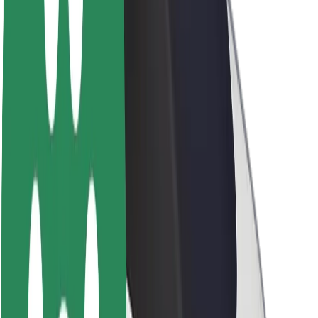
À propos de Bolt
La durabilité chez Bolt
Project Zero
Blog
Actualités
Lignes directrices de marque
Notre mission
Relations investisseurs
Équipe de direction
La marque
Ressources
Fonds urbain
Sécurité