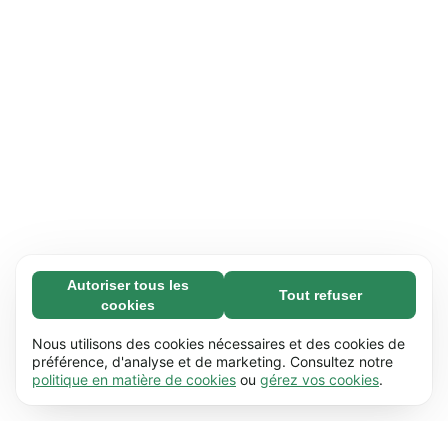
Autoriser tous les
Tout refuser
Nécessaires (65)
cookies
Les cookies nécessaires contribuent à rendre
En savoir plus
notre site web utilisable en activant des
Nous utilisons des cookies nécessaires et des cookies de
fonctions de base comme la navigation de
préférence, d'analyse et de marketing. Consultez notre
Préférences (17)
politique en matière de cookies
ou
gérez vos cookies
.
page. Le site web ne peut pas fonctionner
Les cookies de préférences permettent à notre
En savoir plus
correctement sans ces cookies.
En savoir plus
site web de retenir des informations qui
modifient la manière dont le site se comporte