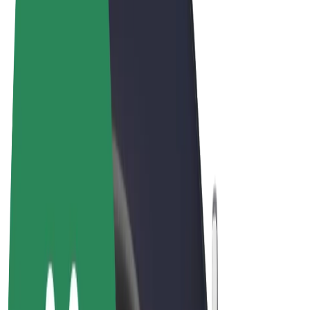
Conditions générales
Confidentialité
Cookies
© 2026 Bolt Technology OÜ
Services
Trajets
Trottinettes électriques
Bolt Market
Bolt Food
Bolt Drive
Bolt for Business