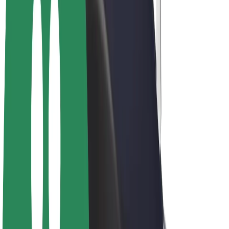
Vélos électriques
Bolt Plus
Générez des revenus avec Bolt
Chauffeur
Revenus du chauffeur
Livreur
Revenus du livreur
Commerçants Bolt Food
Flottes
Franchise
Entreprise
Rejoignez-nous