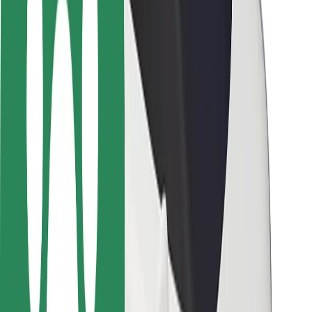
Sécurité des passagers
Sécurité des chauffeurs
Sécurité à trottinette
Safety Lab
Villes
Emplacements
Solutions pour les villes
Aéroports
Stations de charge Bolt
Support
Pour les passagers
Pour les chauffeurs