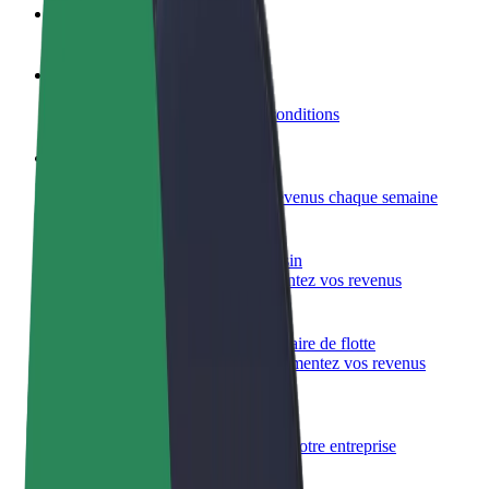
FAQ
Devenir partenaire chauffeur
Générez des revenus selon vos conditions
Devenir livreur
Livrez des repas et générez des revenus chaque semaine
Ajouter un restaurant ou un magasin
Atteignez plus de clients et augmentez vos revenus
Inscrivez-vous en tant que propriétaire de flotte
Ajoutez votre flotte sur Bolt et augmentez vos revenus
Bolt for Business
Produits et services Bolt adaptés à votre entreprise