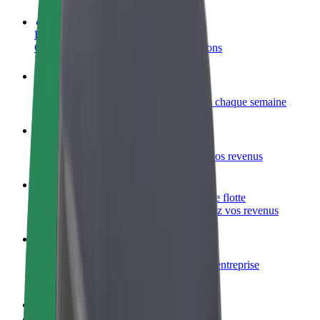
Devenir partenaire chauffeur
Générez des revenus selon vos conditions
Devenir livreur
Livrez des repas et générez des revenus chaque semaine
Ajouter un restaurant ou un magasin
Atteignez plus de clients et augmentez vos revenus
Inscrivez-vous en tant que propriétaire de flotte
Ajoutez votre flotte sur Bolt et augmentez vos revenus
Bolt for Business
Produits et services Bolt adaptés à votre entreprise