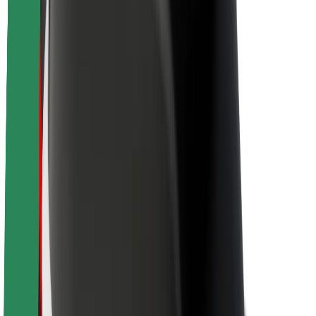
La durabilité chez Bolt
Project Zero
Blog
Actualités
Lignes directrices de marque
Notre mission
Relations investisseurs
Équipe de direction
La marque
Ressources
Fonds urbain
Sécurité
Sécurité des passagers