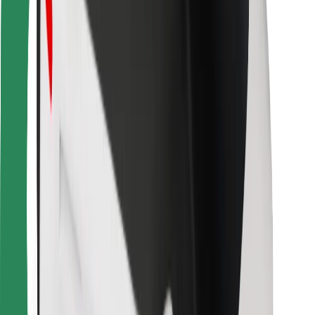
Bolt Food
Pour les propriétaires de flotte
Pour les restaurants
Bolt for Business
Autres
Fournisseurs
Conditions générales
Cookies
Sécurité
Obtenez un trajet en quelques minutes !
Télécharger l'appli Bolt
Retrouvez tous vos plats favoris !