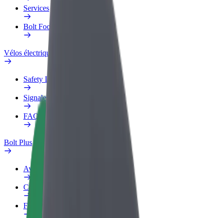
Services
Bolt Food pour les entreprises
Vélos électriques
Safety Lab
Signaler un problème
FAQ
Bolt Plus
Avantages
Comment s'inscrire
FAQ