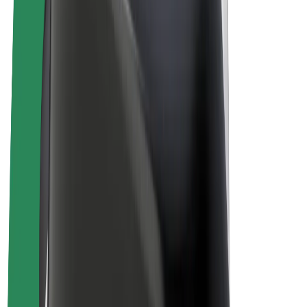
Bolt Plus
Générez des revenus avec Bolt
Chauffeur
Revenus du chauffeur
Livreur
Revenus du livreur
Commerçants Bolt Food
Flottes
Franchise
Entreprise
Rejoignez-nous
À propos de Bolt