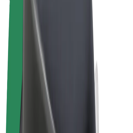
Conditions générales
Confidentialité
Cookies
© 2026 Bolt Technology OÜ
Services
Trajets
Trottinettes électriques
Bolt Market
Bolt Food
Bolt Drive
Bolt for Business
Vélos électriques