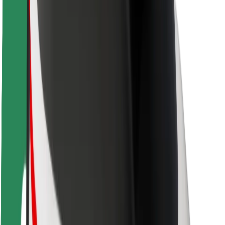
Sécurité des chauffeurs
Sécurité à trottinette
Safety Lab
Villes
Emplacements
Solutions pour les villes
Aéroports
Stations de charge Bolt
Support
Pour les passagers
Pour les chauffeurs
Pour les livreurs