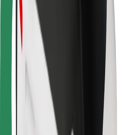
Pour les livreurs
Bolt Food
Pour les propriétaires de flotte
Pour les restaurants
Bolt for Business
Autres
Fournisseurs
Conditions générales
Cookies
Sécurité
Obtenez un trajet en quelques minutes !
Télécharger l'appli Bolt