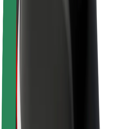
À propos de Bolt
La durabilité chez Bolt
Project Zero
Blog
Actualités
Lignes directrices de marque
Notre mission
Relations investisseurs
Équipe de direction
La marque
Ressources
Fonds urbain
Sécurité