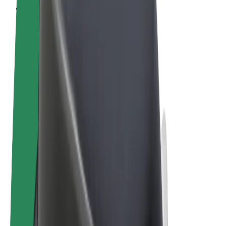
Conditions générales
Confidentialité
Cookies
© 2026 Bolt Technology OÜ
Services
Trajets
Trottinettes électriques
Bolt Market
Bolt Food
Bolt Drive
Bolt for Business