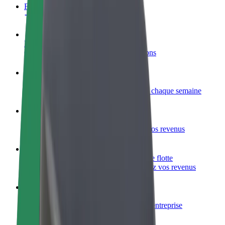
FAQ
Devenir partenaire chauffeur
Générez des revenus selon vos conditions
Devenir livreur
Livrez des repas et générez des revenus chaque semaine
Ajouter un restaurant ou un magasin
Atteignez plus de clients et augmentez vos revenus
Inscrivez-vous en tant que propriétaire de flotte
Ajoutez votre flotte sur Bolt et augmentez vos revenus
Bolt for Business
Produits et services Bolt adaptés à votre entreprise