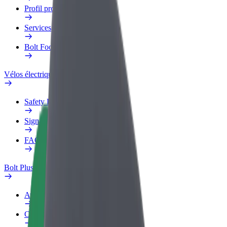
Profil professionnel
Services
Bolt Food pour les entreprises
Vélos électriques
Safety Lab
Signaler un problème
FAQ
Bolt Plus
Avantages
Comment s'inscrire