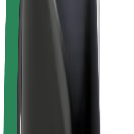
Vélos électriques
Bolt Plus
Générez des revenus avec Bolt
Chauffeur
Revenus du chauffeur
Livreur
Revenus du livreur
Commerçants Bolt Food
Flottes
Franchise
Entreprise
Rejoignez-nous