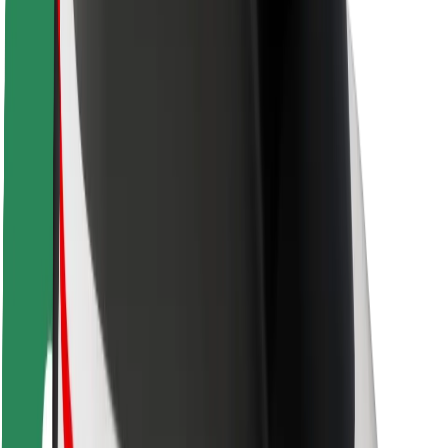
Sécurité des passagers
Sécurité des chauffeurs
Sécurité à trottinette
Safety Lab
Villes
Emplacements
Solutions pour les villes
Aéroports
Stations de charge Bolt
Support
Pour les passagers
Pour les chauffeurs