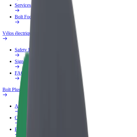
Services
Bolt Food pour les entreprises
Vélos électriques
Safety Lab
Signaler un problème
FAQ
Bolt Plus
Avantages
Comment s'inscrire
FAQ