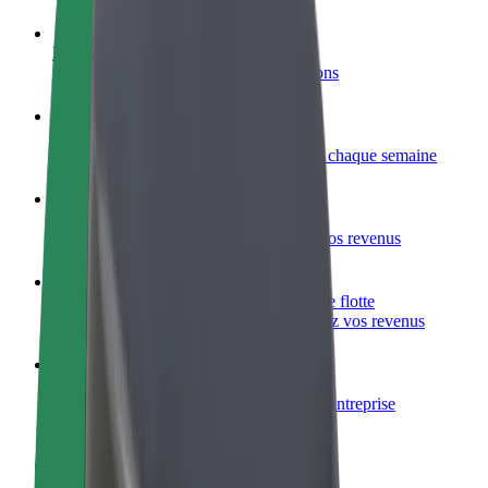
Devenir partenaire chauffeur
Générez des revenus selon vos conditions
Devenir livreur
Livrez des repas et générez des revenus chaque semaine
Ajouter un restaurant ou un magasin
Atteignez plus de clients et augmentez vos revenus
Inscrivez-vous en tant que propriétaire de flotte
Ajoutez votre flotte sur Bolt et augmentez vos revenus
Bolt for Business
Produits et services Bolt adaptés à votre entreprise