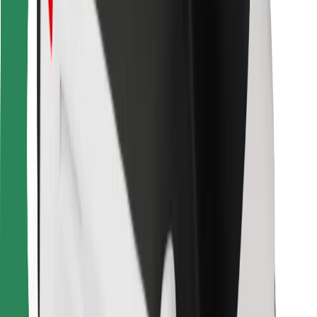
Bolt Food
Pour les propriétaires de flotte
Pour les restaurants
Bolt for Business
Autres
Fournisseurs
Conditions générales
Cookies
Sécurité
Obtenez un trajet en quelques minutes !
Télécharger l'appli Bolt
Retrouvez tous vos plats favoris !