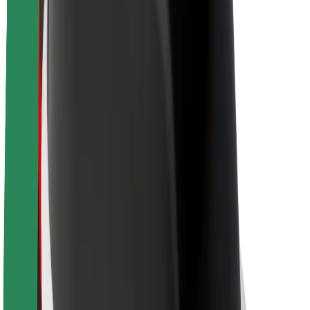
La durabilité chez Bolt
Project Zero
Blog
Actualités
Lignes directrices de marque
Notre mission
Relations investisseurs
Équipe de direction
La marque
Ressources
Fonds urbain
Sécurité
Sécurité des passagers