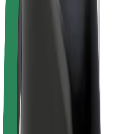
Bolt Plus
Générez des revenus avec Bolt
Chauffeur
Revenus du chauffeur
Livreur
Revenus du livreur
Commerçants Bolt Food
Flottes
Franchise
Entreprise
Rejoignez-nous
À propos de Bolt