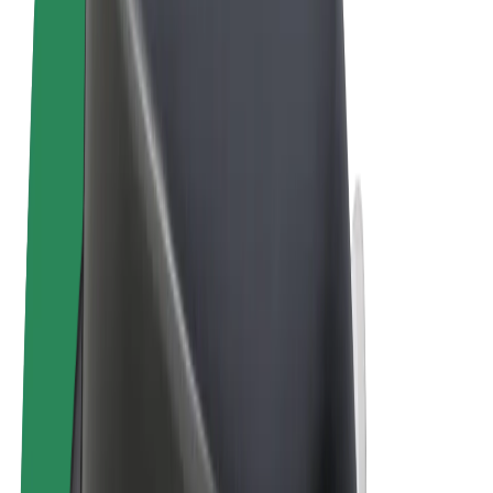
Conditions générales
Confidentialité
Cookies
© 2026 Bolt Technology OÜ
Services
Trajets
Trottinettes électriques
Bolt Market
Bolt Food
Bolt Drive
Bolt for Business
Vélos électriques