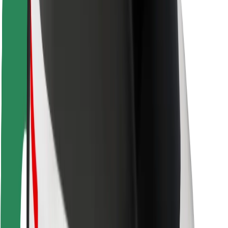
Sécurité des chauffeurs
Sécurité à trottinette
Safety Lab
Villes
Emplacements
Solutions pour les villes
Aéroports
Stations de charge Bolt
Support
Pour les passagers
Pour les chauffeurs
Pour les livreurs