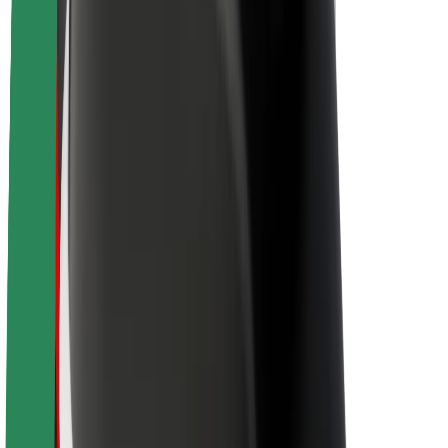
À propos de Bolt
La durabilité chez Bolt
Project Zero
Blog
Actualités
Lignes directrices de marque
Notre mission
Relations investisseurs
Équipe de direction
La marque
Ressources
Fonds urbain
Sécurité