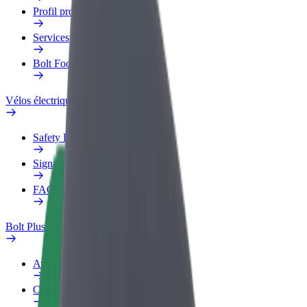
Profil professionnel
Services
Bolt Food pour les entreprises
Vélos électriques
Safety Lab
Signaler un problème
FAQ
Bolt Plus
Avantages
Comment s'inscrire