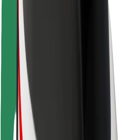
Sécurité des passagers
Sécurité des chauffeurs
Sécurité à trottinette
Safety Lab
Villes
Emplacements
Solutions pour les villes
Aéroports
Stations de charge Bolt
Support
Pour les passagers
Pour les chauffeurs