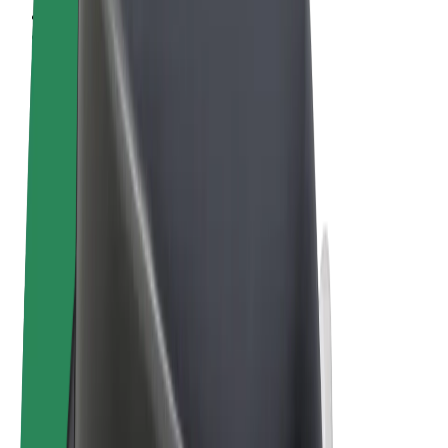
Conditions générales
Confidentialité
Cookies
© 2026 Bolt Technology OÜ
Services
Trajets
Trottinettes électriques
Bolt Market
Bolt Food
Bolt Drive
Bolt for Business