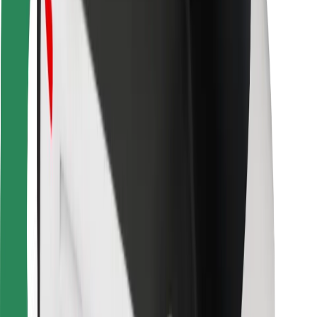
Pour les livreurs
Bolt Food
Pour les propriétaires de flotte
Pour les restaurants
Bolt for Business
Autres
Fournisseurs
Conditions générales
Cookies
Sécurité
Obtenez un trajet en quelques minutes !
Télécharger l'appli Bolt