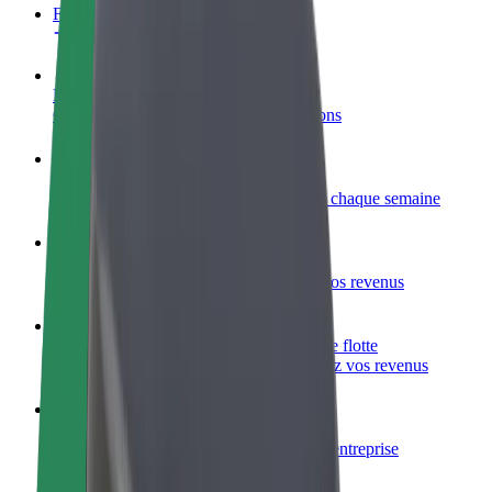
FAQ
Devenir partenaire chauffeur
Générez des revenus selon vos conditions
Devenir livreur
Livrez des repas et générez des revenus chaque semaine
Ajouter un restaurant ou un magasin
Atteignez plus de clients et augmentez vos revenus
Inscrivez-vous en tant que propriétaire de flotte
Ajoutez votre flotte sur Bolt et augmentez vos revenus
Bolt for Business
Produits et services Bolt adaptés à votre entreprise