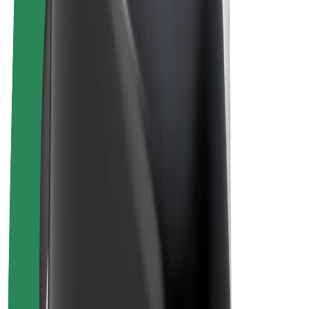
Vélos électriques
Bolt Plus
Générez des revenus avec Bolt
Chauffeur
Revenus du chauffeur
Livreur
Revenus du livreur
Commerçants Bolt Food
Flottes
Franchise
Entreprise
Rejoignez-nous