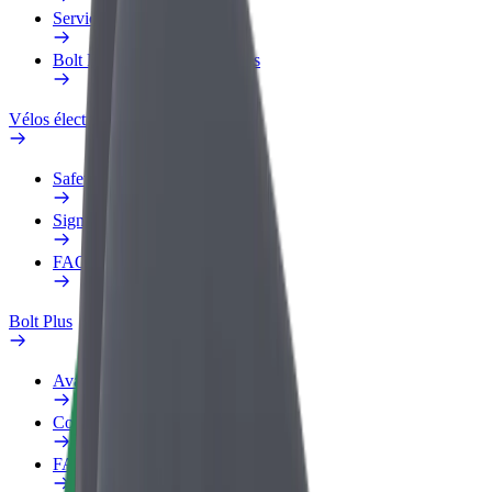
Services
Bolt Food pour les entreprises
Vélos électriques
Safety Lab
Signaler un problème
FAQ
Bolt Plus
Avantages
Comment s'inscrire
FAQ