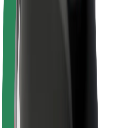
La durabilité chez Bolt
Project Zero
Blog
Actualités
Lignes directrices de marque
Notre mission
Relations investisseurs
Équipe de direction
La marque
Ressources
Fonds urbain
Sécurité
Sécurité des passagers