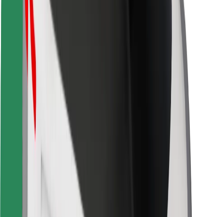
Bolt Food
Pour les propriétaires de flotte
Pour les restaurants
Bolt for Business
Autres
Fournisseurs
Conditions générales
Cookies
Sécurité
Obtenez un trajet en quelques minutes !
Télécharger l'appli Bolt
Retrouvez tous vos plats favoris !