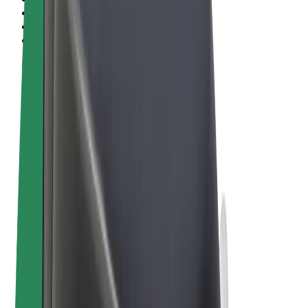
Conditions générales
Confidentialité
Cookies
© 2026 Bolt Technology OÜ
Services
Trajets
Trottinettes électriques
Bolt Market
Bolt Food
Bolt Drive
Bolt for Business
Vélos électriques