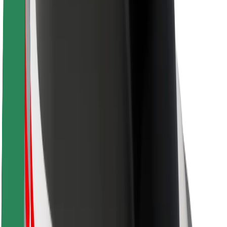
Sécurité des chauffeurs
Sécurité à trottinette
Safety Lab
Villes
Emplacements
Solutions pour les villes
Aéroports
Stations de charge Bolt
Support
Pour les passagers
Pour les chauffeurs
Pour les livreurs