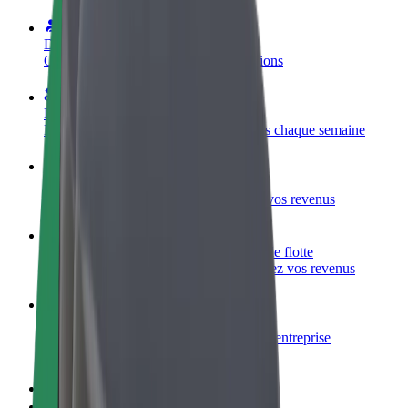
Devenir partenaire chauffeur
Générez des revenus selon vos conditions
Devenir livreur
Livrez des repas et générez des revenus chaque semaine
Ajouter un restaurant ou un magasin
Atteignez plus de clients et augmentez vos revenus
Inscrivez-vous en tant que propriétaire de flotte
Ajoutez votre flotte sur Bolt et augmentez vos revenus
Bolt for Business
Produits et services Bolt adaptés à votre entreprise