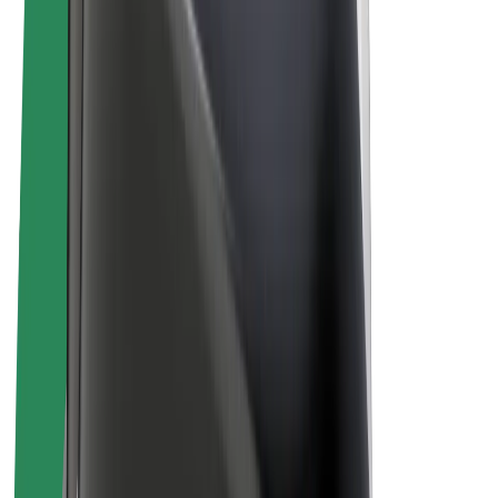
Bolt Plus
Générez des revenus avec Bolt
Chauffeur
Revenus du chauffeur
Livreur
Revenus du livreur
Commerçants Bolt Food
Flottes
Franchise
Entreprise
Rejoignez-nous
À propos de Bolt