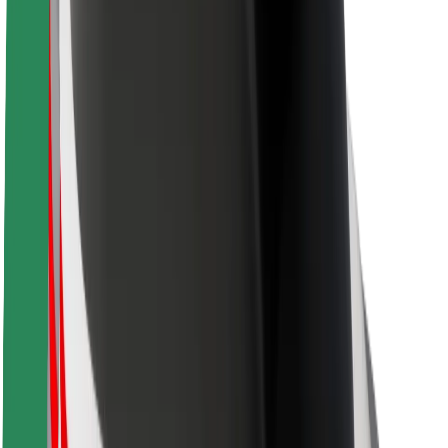
Sécurité des passagers
Sécurité des chauffeurs
Sécurité à trottinette
Safety Lab
Villes
Emplacements
Solutions pour les villes
Aéroports
Stations de charge Bolt
Support
Pour les passagers
Pour les chauffeurs