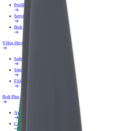
Profil professionnel
Services
Bolt Food pour les entreprises
Vélos électriques
Safety Lab
Signaler un problème
FAQ
Bolt Plus
Avantages
Comment s'inscrire