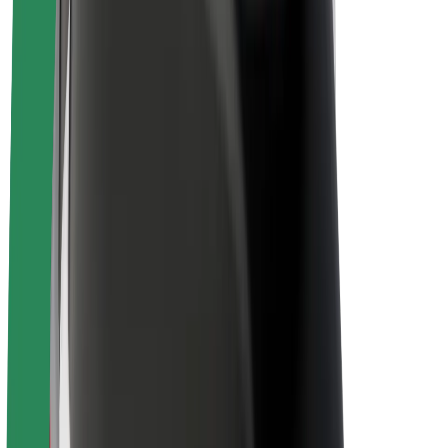
À propos de Bolt
La durabilité chez Bolt
Project Zero
Blog
Actualités
Lignes directrices de marque
Notre mission
Relations investisseurs
Équipe de direction
La marque
Ressources
Fonds urbain
Sécurité