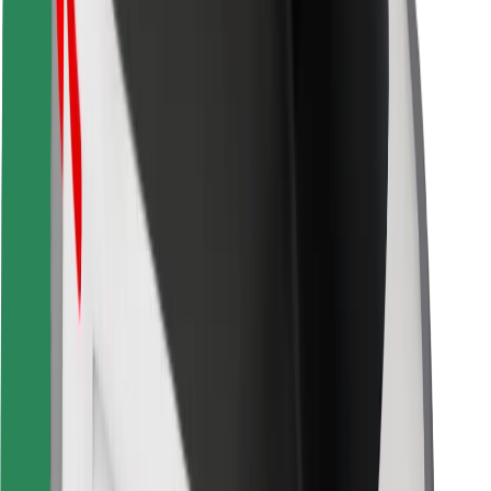
Pour les livreurs
Bolt Food
Pour les propriétaires de flotte
Pour les restaurants
Bolt for Business
Autres
Fournisseurs
Conditions générales
Cookies
Sécurité
Obtenez un trajet en quelques minutes !
Télécharger l'appli Bolt