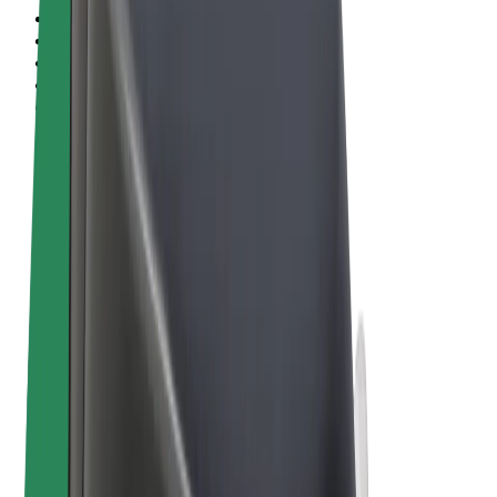
Conditions générales
Confidentialité
Cookies
© 2026 Bolt Technology OÜ
Services
Trajets
Trottinettes électriques
Bolt Market
Bolt Food
Bolt Drive
Bolt for Business