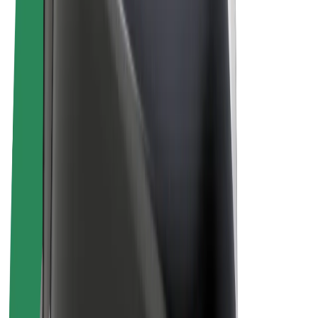
Vélos électriques
Bolt Plus
Générez des revenus avec Bolt
Chauffeur
Revenus du chauffeur
Livreur
Revenus du livreur
Commerçants Bolt Food
Flottes
Franchise
Entreprise
Rejoignez-nous