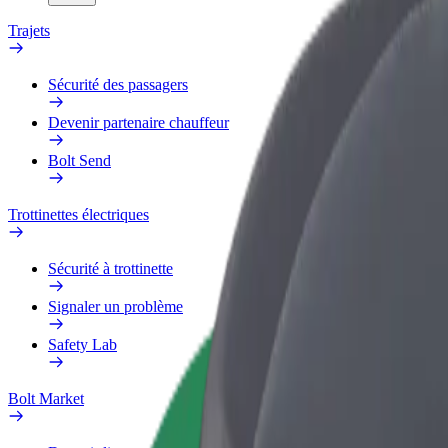
Trajets
Sécurité des passagers
Devenir partenaire chauffeur
Bolt Send
Trottinettes électriques
Sécurité à trottinette
Signaler un problème
Safety Lab
Bolt Market