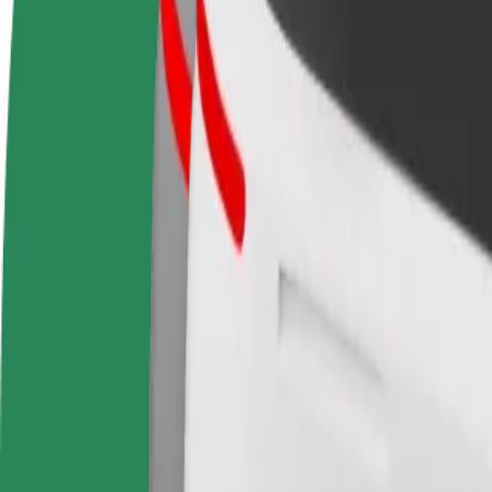
FAQ
Devenir partenaire chauffeur
Devenir livreur
Générez des revenus selon
Livrez des repas et générez des r
vos conditions
chaque semaine
Comment se rendre de MarShopping à Estação de Sã
À la recherche du meilleur trajet entre MarShopping et Estação de São
De
MarShopping
À
Estação de São Bento
Praticité et confort, en quelques clics !
Bolt