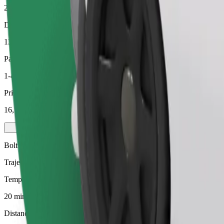
20 min
Distance estimée
13,9 km
Passagers
1-4
Prix estimé
16,10 €
Bolt
Trajets abordables dans des voitures basiques
Temps de trajet estimé
20 min
Distance estimée