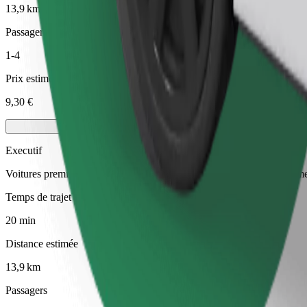
13,9 km
Passagers
1-4
Prix estimé
9,30 €
Executif
Voitures premium de taille moyenne avec équipements haut de gamm
Temps de trajet estimé
20 min
Distance estimée
13,9 km
Passagers