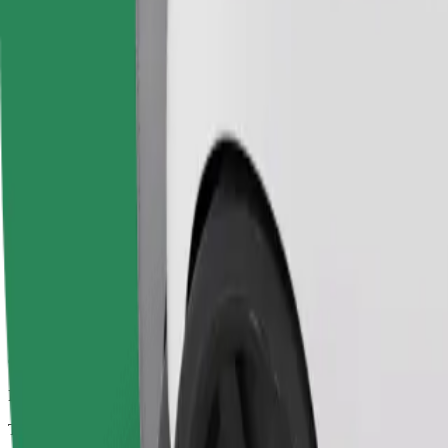
Trajets fiables dans des voitures classiques de taille moyenne.
Temps de trajet estimé
20 min
Distance estimée
13,9 km
Passagers
1-4
Prix estimé
11,20 €
Confort
Des voitures plus grandes avec plus d'espace pour les jambes et plus
Temps de trajet estimé