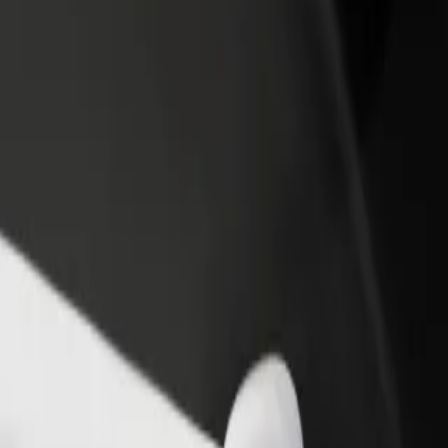
Ajouter un restaurant ou un
Inscrivez-vous en tant que pro
evenus
magasin
de flotte
Atteignez plus de clients et
Ajoutez votre flotte sur Bolt e
augmentez vos revenus
augmentez vos revenus
o Bento
 Bento ? Explorez nos services et trouvez celui qui vous convient le m
Télécharger l'appli