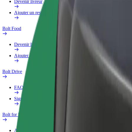
Devenir livreur
Ajouter un restaurant ou un magasin
Bolt Food
Devenir livreur
Ajouter un restaurant ou un magasin
Bolt Drive
FAQ
Signaler un véhicule
Bolt for Business
Avantages