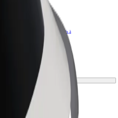
priétaire
Bolt for Business
Produits et services Bolt adaptés à
t
votre entreprise
ieux.