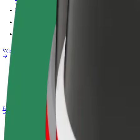
Profil professionnel
Services
Bolt Food pour les entreprises
Vélos électriques
Safety Lab
Signaler un problème
FAQ
Bolt Plus
Avantages
Comment s'inscrire