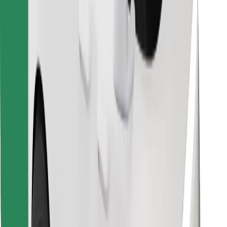
Pronađi svoje najdraže jelo!
Preuzmi aplikaciju Bolt Food