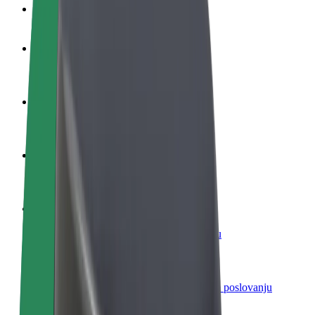
Često postavljana pitanja
Postani vozač
Zarađuj po vlastitim uvjetima
Postani dostavljač
Dostavljaj hranu i primaj tjedne isplate
Dodaj restoran ili trgovinu
Dosegni više kupaca i povećaj zaradu
Registriraj se kao vlasnik flote
Dodaj svoju flotu na Bolt i povećaj zaradu
Bolt for Business
Bolt proizvodi i usluge prilagođeni tvojem poslovanju