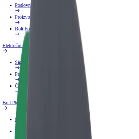
Poslovni profil
Proizvodi
Bolt Food za poslovne korisnike
Električni bicikli
Sigurnosni laboratorij
Prijavi problem
Često postavljana pitanja
Bolt Plus
Pogodnosti
Kako se pridružiti