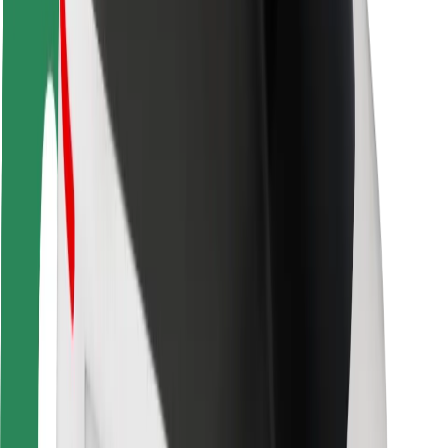
Sigurnost korisnika
Sigurnost vozača
Sigurnost na romobilu
Sigurnosni laboratorij
Gradovi
Lokacije
Gradska rješenja
Zračne luke
Bolt stanice za punjenje
Podrška
Za korisnike
Za vozače