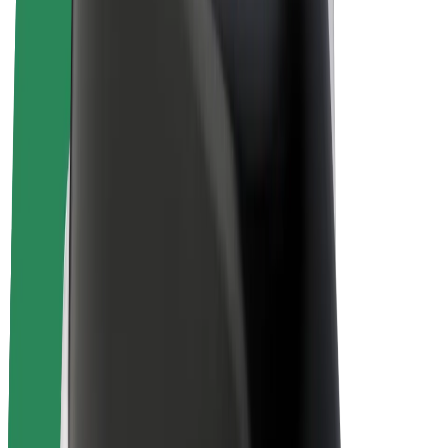
Električni bicikli
Bolt Plus
Zarađuj uz Bolt
Vozači
Zarada vozača
Dostavljači
Zarada dostavljača
Bolt Food trgovci
Flote
Franšize
Tvrtka
Karijere