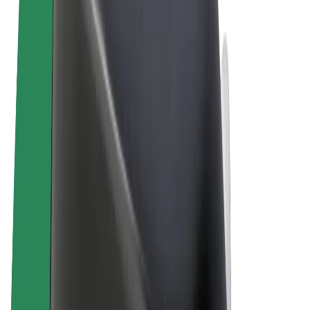
Uvjeti i odredbe
Privatnost
Kolačići
© 2026 Bolt Technology OÜ
Proizvodi
Vožnje
Romobili
Bolt Market
Bolt Food
Bolt Drive
Bolt for Business