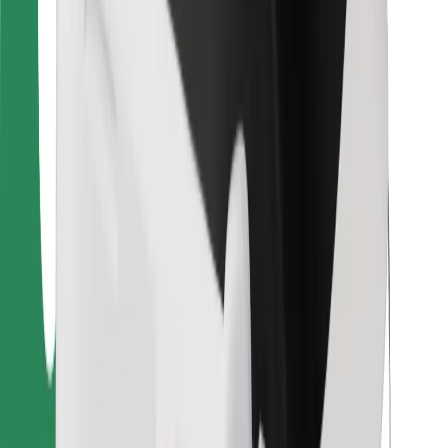
Za dostavljače
Bolt Food
Za vlasnike flota
Za restorane
Bolt for Business
Ostalo
Dobavljači
Uvjeti i odredbe
Kolačići
Sigurnost
Zatraži vožnju i putuj kroz nekoliko minuta!
Preuzmi aplikaciju Bolt