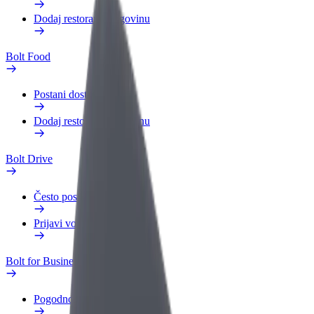
Dodaj restoran ili trgovinu
Bolt Food
Postani dostavljač
Dodaj restoran ili trgovinu
Bolt Drive
Često postavljana pitanja
Prijavi vozilo
Bolt for Business
Pogodnosti