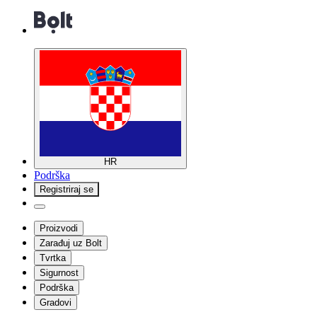
HR
Podrška
Registriraj se
Proizvodi
Zarađuj uz Bolt
Tvrtka
Sigurnost
Podrška
Gradovi