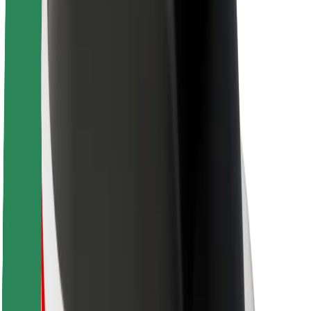
O platformi Bolt
Održivost uz Bolt
Projekt nula
Blog
Novosti
Smjernice za brend
Misija
Odnosi s investitorima
Vodstvo
Brend
Mediji
Urban Fund
Sigurnost