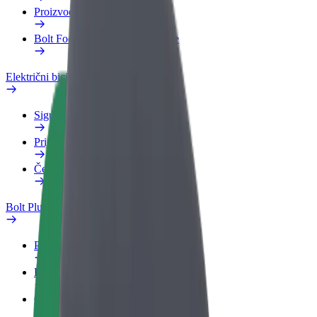
Proizvodi
Bolt Food za poslovne korisnike
Električni bicikli
Sigurnosni laboratorij
Prijavi problem
Često postavljana pitanja
Bolt Plus
Pogodnosti
Kako se pridružiti
Često postavljana pitanja