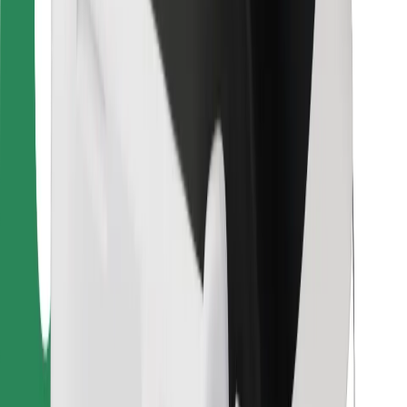
Bolt Food
Za vlasnike flota
Za restorane
Bolt for Business
Ostalo
Dobavljači
Uvjeti i odredbe
Kolačići
Sigurnost
Zatraži vožnju i putuj kroz nekoliko minuta!
Preuzmi aplikaciju Bolt
Pronađi svoje najdraže jelo!