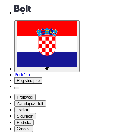
HR
Podrška
Registriraj se
Proizvodi
Zarađuj uz Bolt
Tvrtka
Sigurnost
Podrška
Gradovi