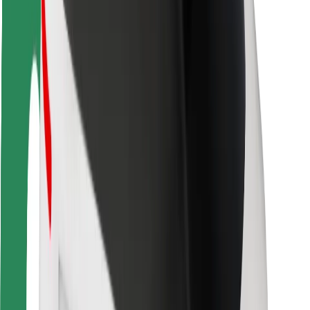
Sigurnost vozača
Sigurnost na romobilu
Sigurnosni laboratorij
Gradovi
Lokacije
Gradska rješenja
Zračne luke
Bolt stanice za punjenje
Podrška
Za korisnike
Za vozače
Za dostavljače