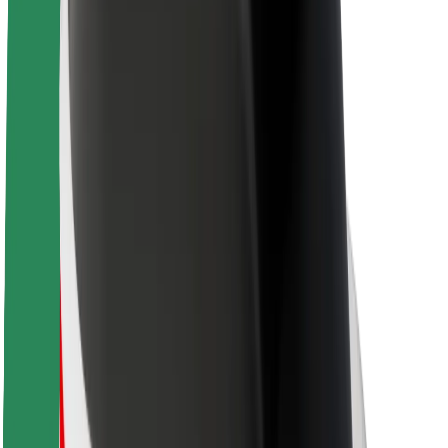
Održivost uz Bolt
Projekt nula
Blog
Novosti
Smjernice za brend
Misija
Odnosi s investitorima
Vodstvo
Brend
Mediji
Urban Fund
Sigurnost
Sigurnost korisnika