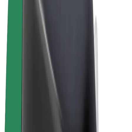
Uvjeti i odredbe
Privatnost
Kolačići
© 2026 Bolt Technology OÜ
Proizvodi
Vožnje
Romobili
Bolt Market
Bolt Food
Bolt Drive
Bolt for Business
Električni bicikli