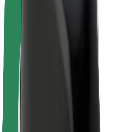
Bolt Plus
Zarađuj uz Bolt
Vozači
Zarada vozača
Dostavljači
Zarada dostavljača
Bolt Food trgovci
Flote
Franšize
Tvrtka
Karijere
O platformi Bolt