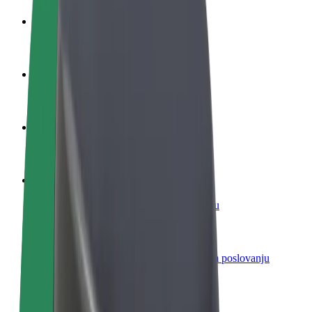
Postani vozač
Zarađuj po vlastitim uvjetima
Postani dostavljač
Dostavljaj hranu i primaj tjedne isplate
Dodaj restoran ili trgovinu
Dosegni više kupaca i povećaj zaradu
Registriraj se kao vlasnik flote
Dodaj svoju flotu na Bolt i povećaj zaradu
Bolt for Business
Bolt proizvodi i usluge prilagođeni tvojem poslovanju