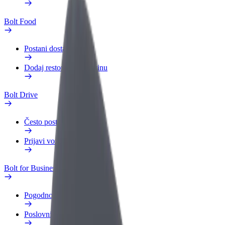
Bolt Food
Postani dostavljač
Dodaj restoran ili trgovinu
Bolt Drive
Često postavljana pitanja
Prijavi vozilo
Bolt for Business
Pogodnosti
Poslovni profil