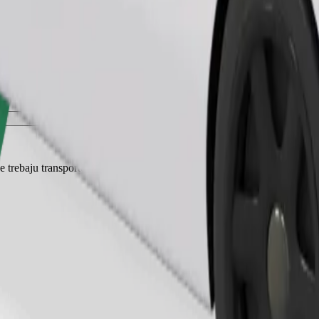
Zatraži vožnju
je trebaju transporter, a sjedala moraju biti zaštićena dekom ili podlogom