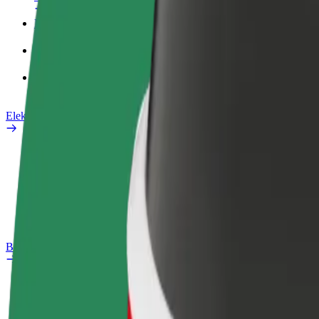
Poslovni profil
Proizvodi
Bolt Food za poslovne korisnike
Električni bicikli
Sigurnosni laboratorij
Prijavi problem
Često postavljana pitanja
Bolt Plus
Pogodnosti
Kako se pridružiti