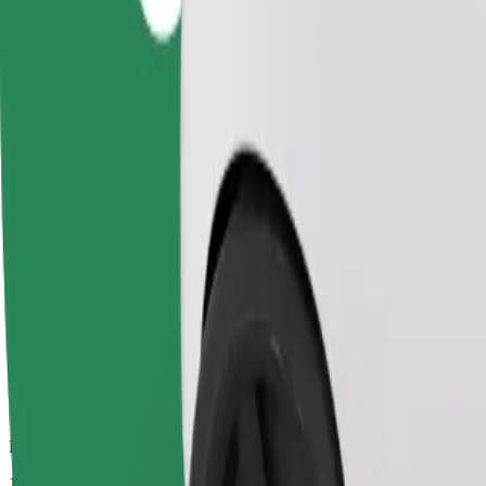
Pouzdane vožnje u svakodnevnim automobilima srednje veličine.
Procijenjeno trajanje putovanja
12 min
Procijenjena udaljenost
7,2 km
Putnici
1-4
Procijenjena cijena
22,50 PLN
Comfort
Veći automobili s više mjesta za noge i prtljagu
Procijenjeno trajanje putovanja
12 min