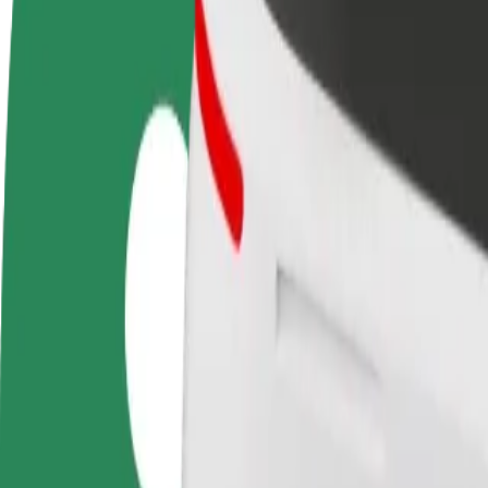
Često postavljana pitanja
Postani vozač
Postani dostavljač
Dodaj
Zarađuj po vlastitim
Dostavljaj hranu i primaj tjedne
Doseg
uvjetima
isplate
zara
Kako doći od Waszyngtona/Szpital DSK do Auchan 
Tražiš najbolji način da stigneš od Waszyngtona/Szpital DSK do Auch
Od
Waszyngtona/Szpital DSK
Do
Auchan Produkcyjna
Udobnost i praktičnost su nadohvat ruke!
Bolt