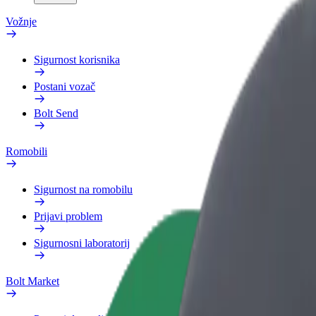
Vožnje
Sigurnost korisnika
Postani vozač
Bolt Send
Romobili
Sigurnost na romobilu
Prijavi problem
Sigurnosni laboratorij
Bolt Market