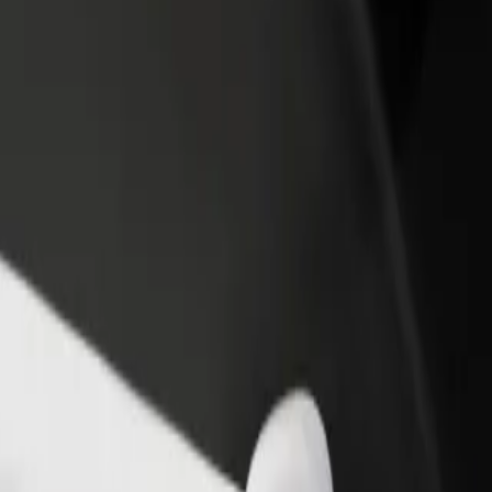
 restoran ili trgovinu
Registriraj se kao vlasnik flote
Bolt fo
ni više kupaca i povećaj
Dodaj svoju flotu na Bolt i povećaj
Bolt pr
du
zaradu
poslov
Produkcyjna
an Produkcyjna? Istraži naše usluge i pronađi savršenu za svoje putova
Preuzmi aplikaciju