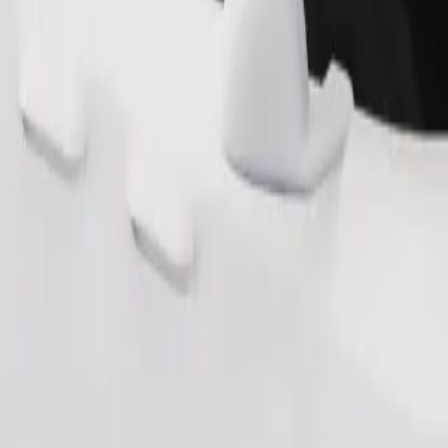
Zatraži vožnju