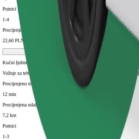
Putnici
1-4
Procijenjena cijena
22,60 PLN
Kućni ljubimci
Vožnje za tebe i tvog ljubimca. Psi moraju nositi brnjicu, male životin
Procijenjeno trajanje putovanja
12 min
Procijenjena udaljenost
7,2 km
Putnici
1-3