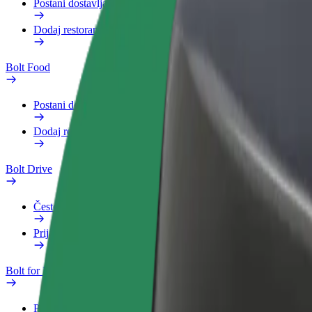
Postani dostavljač
Dodaj restoran ili trgovinu
Bolt Food
Postani dostavljač
Dodaj restoran ili trgovinu
Bolt Drive
Često postavljana pitanja
Prijavi vozilo
Bolt for Business
Pogodnosti