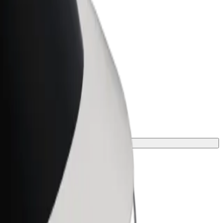
r Business
oizvodi i usluge prilagođeni tvojem
anju
nje.