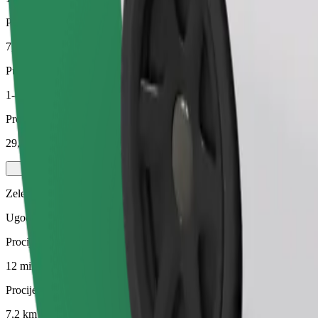
Procijenjena udaljenost
7,2 km
Putnici
1-4
Procijenjena cijena
29,30 PLN
Zelena
Ugodne vožnje u hibridnim i električnim vozilima
Procijenjeno trajanje putovanja
12 min
Procijenjena udaljenost
7,2 km