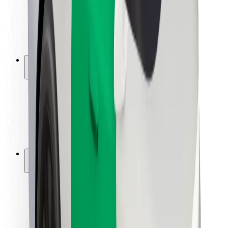
Sigurnost vozača
Sigurnost na romobilu
Sigurnosni laboratorij
Gradovi
Lokacije
Gradska rješenja
Zračne luke
Bolt stanice za punjenje
Podrška
Za korisnike
Za vozače
Za dostavljače