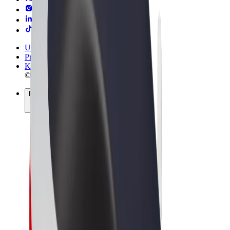
Uvjeti i odredbe
Privatnost
Kolačići
© 2026 Bolt Technology OÜ
Proizvodi
Vožnje
Romobili
Bolt Market
Bolt Food
Bolt Drive
Bolt for Business
Električni bicikli