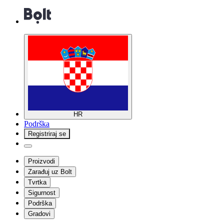
HR
Podrška
Registriraj se
Proizvodi
Zarađuj uz Bolt
Tvrtka
Sigurnost
Podrška
Gradovi