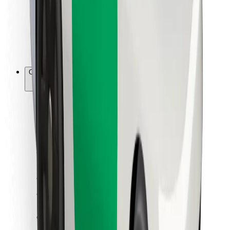
Bolt Food
Za vlasnike flota
Za restorane
Bolt for Business
Ostalo
Dobavljači
Uvjeti i odredbe
Kolačići
Sigurnost
Zatraži vožnju i putuj kroz nekoliko minuta!
Preuzmi aplikaciju Bolt
Pronađi svoje najdraže jelo!