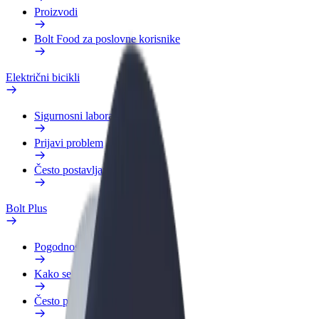
Proizvodi
Bolt Food za poslovne korisnike
Električni bicikli
Sigurnosni laboratorij
Prijavi problem
Često postavljana pitanja
Bolt Plus
Pogodnosti
Kako se pridružiti
Često postavljana pitanja