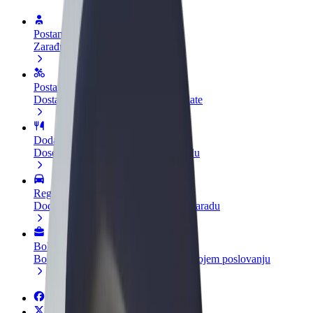
Postani vozač
Zarađuj po vlastitim uvjetima
Postani dostavljač
Dostavljaj hranu i primaj tjedne isplate
Dodaj restoran ili trgovinu
Dosegni više kupaca i povećaj zaradu
Registriraj se kao vlasnik flote
Dodaj svoju flotu na Bolt i povećaj zaradu
Bolt for Business
Bolt proizvodi i usluge prilagođeni tvojem poslovanju