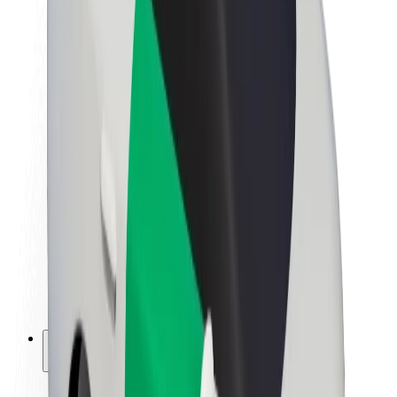
Održivost uz Bolt
Projekt nula
Blog
Novosti
Smjernice za brend
Misija
Odnosi s investitorima
Vodstvo
Brend
Mediji
Urban Fund
Sigurnost
Sigurnost korisnika