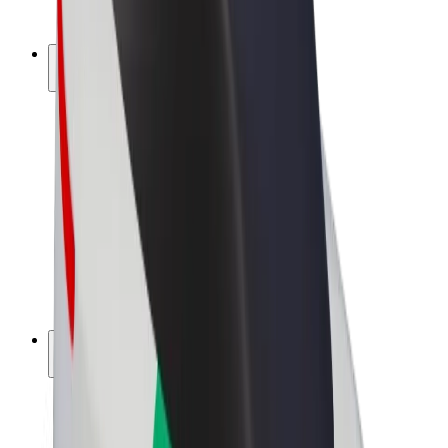
Bolt Plus
Zarađuj uz Bolt
Vozači
Zarada vozača
Dostavljači
Zarada dostavljača
Bolt Food trgovci
Flote
Franšize
Tvrtka
Karijere
O platformi Bolt