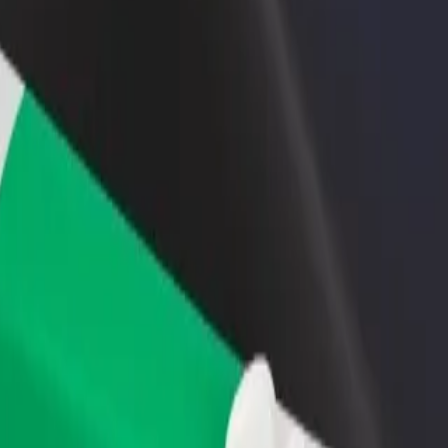
 restoran ili trgovinu
Registriraj se kao vlasnik flote
Bolt fo
ni više kupaca i povećaj
Dodaj svoju flotu na Bolt i povećaj
Bolt pr
du
zaradu
poslov
rence Centre
onference Centre? Istraži naše usluge i pronađi savršenu za svoje puto
Preuzmi aplikaciju