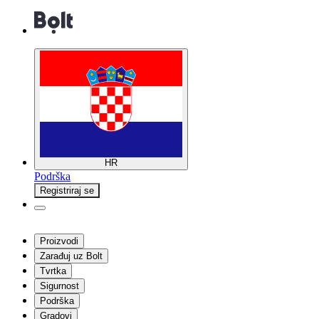
HR
Podrška
Registriraj se
Proizvodi
Zarađuj uz Bolt
Tvrtka
Sigurnost
Podrška
Gradovi