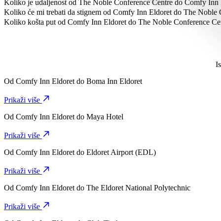
Najpovoljniji način putovanja od Comfy Inn Eldoret do The Noble Co
Koliko je udaljenost od The Noble Conference Centre do Comfy Inn 
The Noble Conference Centre je približno 4,9 km od Comfy Inn Eldo
Koliko će mi trebati da stignem od Comfy Inn Eldoret do The Noble
Potrebno je oko 11 min da stigneš od Comfy Inn Eldoret do The Nobl
Koliko košta put od Comfy Inn Eldoret do The Noble Conference Ce
Trošak vožnje od Comfy Inn Eldoret do The Noble Conference Centr
I
Od
Comfy Inn Eldoret
do
Boma Inn Eldoret
Prikaži više
Od
Comfy Inn Eldoret
do
Maya Hotel
Prikaži više
Od
Comfy Inn Eldoret
do
Eldoret Airport (EDL)
Prikaži više
Od
Comfy Inn Eldoret
do
The Eldoret National Polytechnic
Prikaži više