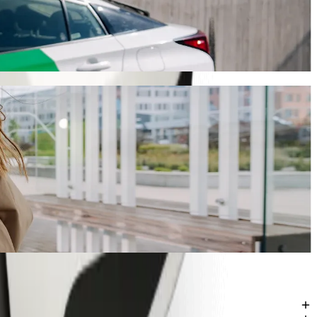
v
 ovo putovanje će trajati oko 11 min i koštati otprilike 284,70 KES