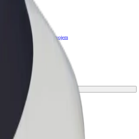
r Business
oizvodi i usluge prilagođeni tvojem
anju
vanje.