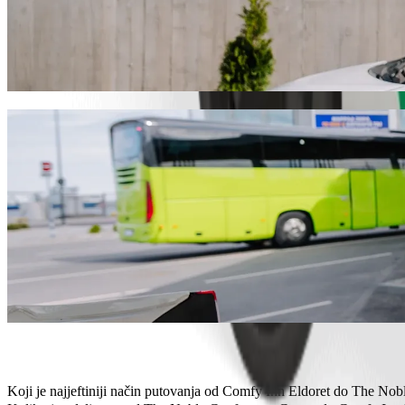
Dođi od Comfy Inn Eldoret do The Noble C
Preporučujemo da odabereš Bolt vožnju na zahtjev ako tražiš najbolju
KES. Bez obzira na priliku, pronaći ćemo savršeno vozilo za tebe.
Preuzmi aplikaciju Bolt
Bolt usluge za dolazak od Comfy Inn Eldo
Puno prtljage? Rezerviraj naše XL kombije za do 6 osoba.
Želiš stići u stilu? Isprobaj Boltove premium automobile.
Putuješ s djecom? Naruči vožnju prilagođenu djeci s pomoćnom s
Tvoj ljubimac ide s tobom? Isprobaj naše vožnje prilagođene kuć
Trebaš dodatnu pomoć? Naša kategorija pomoći nudi vozila prist
Povoljne vožnje? Uživaj u kompaktnim automobilima po nižoj cije
Preuzmi aplikaciju Bolt
Koji je najjeftiniji način putovanja od Comfy Inn Eldoret do The No