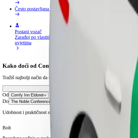
Često postavljana pitanja
Postani vozač
Postani dostavljač
Dodaj
Zarađuj po vlastitim
Dostavljaj hranu i primaj tjedne
Doseg
uvjetima
isplate
zara
Kako doći od Comfy Inn Eldoret do The Noble Confe
Tražiš najbolji način da stigneš od Comfy Inn Eldoret do The Noble C
Od
Comfy Inn Eldoret
Do
The Noble Conference Centre
Udobnost i praktičnost su nadohvat ruke!
Bolt