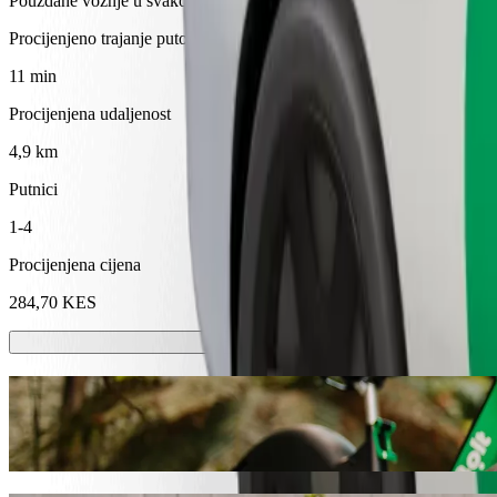
Pouzdane vožnje u svakodnevnim automobilima srednje veličine.
Procijenjeno trajanje putovanja
11 min
Procijenjena udaljenost
4,9 km
Putnici
1-4
Procijenjena cijena
284,70 KES
Romobili ili e-bicikli
Kreći se po Kitale sa skuterima ili e-biciklima
Preuzmi aplikaciju Bolt