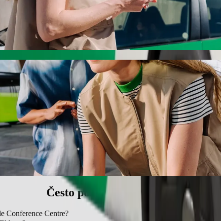
onference Centre s Bolt vožnjom na zahtje
 cijenu za dolazak do The Noble Conference Centre. Korištenjem Bolta,
ret do The Noble Conference Centre
jedalicom.
nim ljubimcima.
upačna osobama u invalidskim kolicima.
ni uz Bolt.
Često postavljana pitanja
ble Conference Centre?