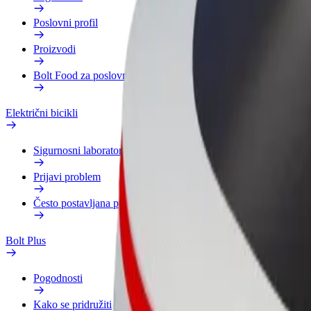
Poslovni profil
Proizvodi
Bolt Food za poslovne korisnike
Električni bicikli
Sigurnosni laboratorij
Prijavi problem
Često postavljana pitanja
Bolt Plus
Pogodnosti
Kako se pridružiti