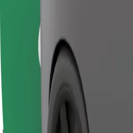
12 min
Procijenjena udaljenost
4,4 km
Putnici
1-4
Procijenjena cijena
9,70 €
Posao
Veći automobili s više mjesta za noge i prtljagu
Procijenjeno trajanje putovanja
12 min
Procijenjena udaljenost