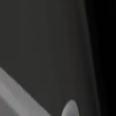
 restoran ili trgovinu
Registriraj se kao vlasnik flote
Bolt fo
ni više kupaca i povećaj
Dodaj svoju flotu na Bolt i povećaj
Bolt pr
du
zaradu
poslov
Gran Vía
do Gran Vía? Istraži naše usluge i pronađi savršenu za svoje putovanje.
Preuzmi aplikaciju