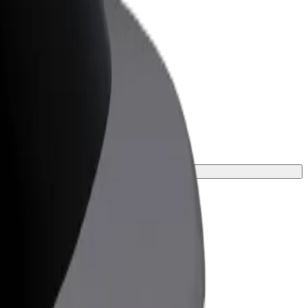
r Business
oizvodi i usluge prilagođeni tvojem
anju