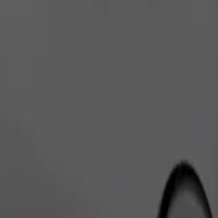
Zatraži vožnju