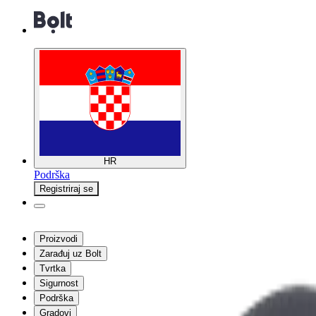
HR
Podrška
Registriraj se
Proizvodi
Zarađuj uz Bolt
Tvrtka
Sigurnost
Podrška
Gradovi