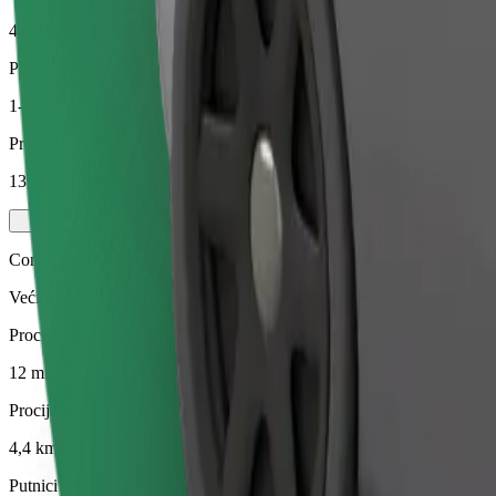
4,4 km
Putnici
1-4
Procijenjena cijena
13,70 €
Comfort
Veći automobili s više mjesta za noge i prtljagu
Procijenjeno trajanje putovanja
12 min
Procijenjena udaljenost
4,4 km
Putnici