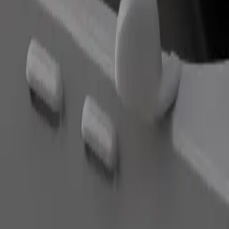
Zatraži vožnju