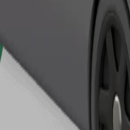
Zatraži vožnju