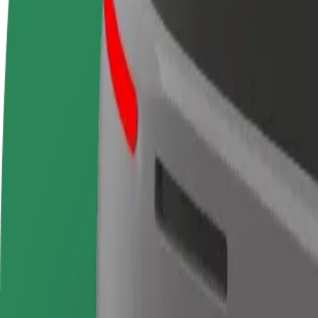
Postani vozač
Postani dostavljač
Dodaj
Zarađuj po vlastitim
Dostavljaj hranu i primaj tjedne
Doseg
uvjetima
isplate
zara
Kako doći od Intercambiador de Moncloa Isla 1 do 
Tražiš najbolji način da stigneš od Intercambiador de Moncloa Isla 1 
Od
Intercambiador de Moncloa Isla 1
Do
Gran Vía
Udobnost i praktičnost su nadohvat ruke!
Bolt
Pouzdane vožnje u svakodnevnim automobilima srednje veličine.
Procijenjeno trajanje putovanja