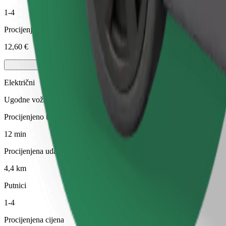
1-4
Procijenjena cijena
12,60 €
Električni
Ugodne vožnje u električnim vozilima
Procijenjeno trajanje putovanja
12 min
Procijenjena udaljenost
4,4 km
Putnici
1-4
Procijenjena cijena