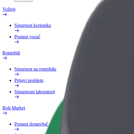
Vožnje
Sigurnost korisnika
Postani vozač
Romobili
Sigurnost na romobilu
Prijavi problem
Sigurnosni laboratorij
Bolt Market
Postani dostavljač