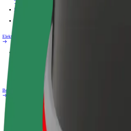
Proizvodi
Bolt Food za poslovne korisnike
Električni bicikli
Sigurnosni laboratorij
Prijavi problem
Često postavljana pitanja
Bolt Plus
Pogodnosti
Kako se pridružiti
Često postavljana pitanja