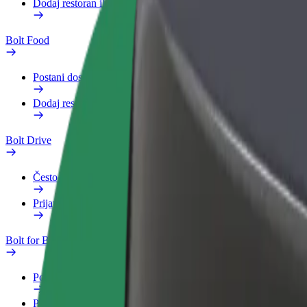
Dodaj restoran ili trgovinu
Bolt Food
Postani dostavljač
Dodaj restoran ili trgovinu
Bolt Drive
Često postavljana pitanja
Prijavi vozilo
Bolt for Business
Pogodnosti
Poslovni profil