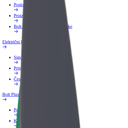
Poslovni profil
Proizvodi
Bolt Food za poslovne korisnike
Električni bicikli
Sigurnosni laboratorij
Prijavi problem
Često postavljana pitanja
Bolt Plus
Pogodnosti
Kako se pridružiti