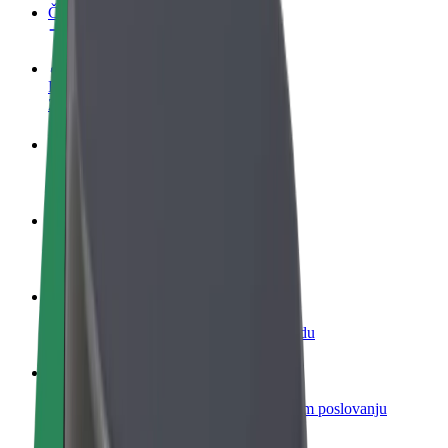
Često postavljana pitanja
Postani vozač
Zarađuj po vlastitim uvjetima
Postani dostavljač
Dostavljaj hranu i primaj tjedne isplate
Dodaj restoran ili trgovinu
Dosegni više kupaca i povećaj zaradu
Registriraj se kao vlasnik flote
Dodaj svoju flotu na Bolt i povećaj zaradu
Bolt for Business
Bolt proizvodi i usluge prilagođeni tvojem poslovanju