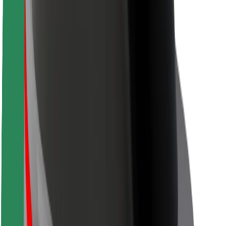
Sigurnost korisnika
Sigurnost vozača
Sigurnost na romobilu
Sigurnosni laboratorij
Gradovi
Lokacije
Gradska rješenja
Zračne luke
Bolt stanice za punjenje
Podrška
Za korisnike
Za vozače