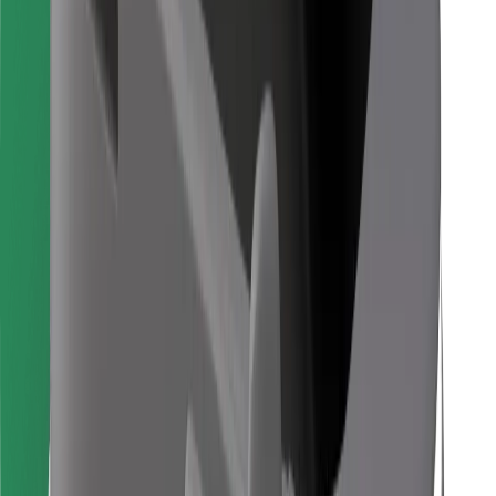
Pronađi svoje najdraže jelo!
Preuzmi aplikaciju Bolt Food