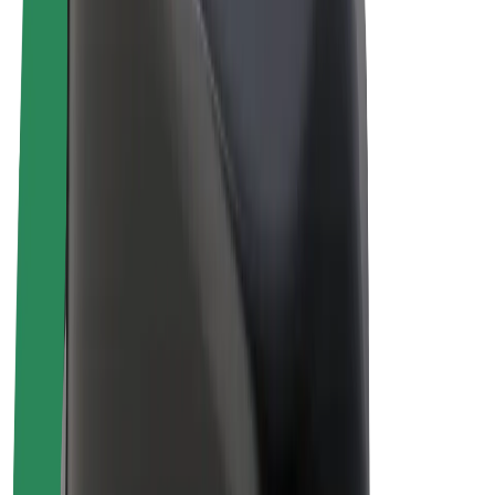
Električni bicikli
Bolt Plus
Zarađuj uz Bolt
Vozači
Zarada vozača
Dostavljači
Zarada dostavljača
Bolt Food trgovci
Flote
Franšize
Tvrtka
Karijere