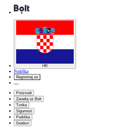
HR
Podrška
Registriraj se
Proizvodi
Zarađuj uz Bolt
Tvrtka
Sigurnost
Podrška
Gradovi