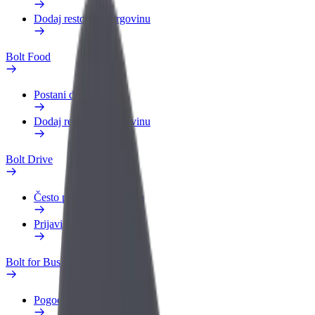
Dodaj restoran ili trgovinu
Bolt Food
Postani dostavljač
Dodaj restoran ili trgovinu
Bolt Drive
Često postavljana pitanja
Prijavi vozilo
Bolt for Business
Pogodnosti