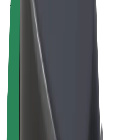
Uvjeti i odredbe
Privatnost
Kolačići
© 2026 Bolt Technology OÜ
Proizvodi
Vožnje
Romobili
Bolt Market
Bolt Food
Bolt Drive
Bolt for Business