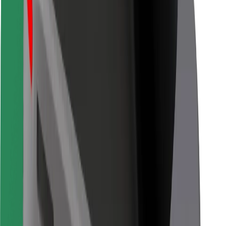
Za dostavljače
Bolt Food
Za vlasnike flota
Za restorane
Bolt for Business
Ostalo
Dobavljači
Uvjeti i odredbe
Kolačići
Sigurnost
Zatraži vožnju i putuj kroz nekoliko minuta!
Preuzmi aplikaciju Bolt