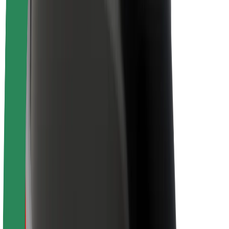
O platformi Bolt
Održivost uz Bolt
Projekt nula
Blog
Novosti
Smjernice za brend
Misija
Odnosi s investitorima
Vodstvo
Brend
Mediji
Urban Fund
Sigurnost