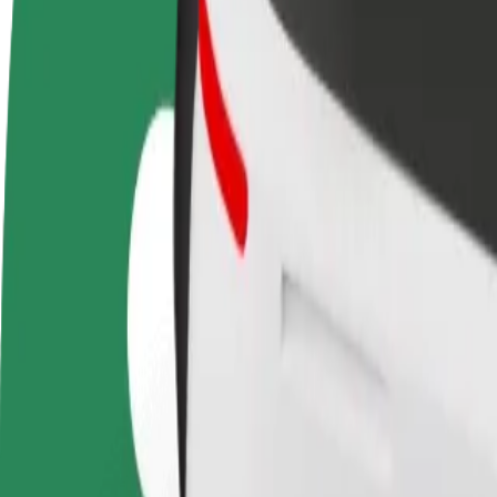
GYIK
Legyél sofőr
Legyél futár
Pénzkereseti lehetőség
Legyél futár és részesülj heti
igényeidre szabva
kifizetésben
Utazás Amsterdam Central Station és Amsterdam, Stat
A leggyorsabb utat keresed Amsterdam Central Station és Amsterdam, St
Feladó
Amsterdam Central Station
Címzett
Amsterdam, Station Sloterdijk
A kényelem és komfort már csak pár érintésre van!
Taxi