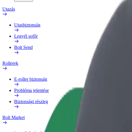
Utazás
Utasbiztonság
Legyél sofőr
Bolt Send
Rollerek
E-roller biztonság
Probléma jelentése
Biztonsági részleg
Bolt Market