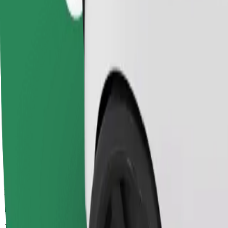
Megbízható fuvarok hétköznapi, közepes méretű járművekkel.
Becsült utazási idő
14 p
Becsült távolság
7,9 km
Utas
1-4
Becsült ár
21,10 EUR
Kényelem
Nagyobb autók, amelyek több lábtérrel és tárolóhellyel rendelkeznek
Becsült utazási idő
14 p