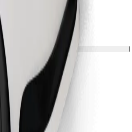
 párnával kell védeni.