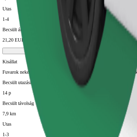
Utas
1-4
Becsült ár
21,20 EUR
Kisállat
Fuvarok neked és kisállatodnak. A kutyáknak kötőszárat kell viselniük
Becsült utazási idő
14 p
Becsült távolság
7,9 km
Utas
1-3