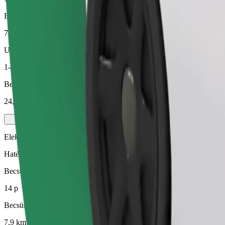
Becsült távolság
7,9 km
Utas
1-4
Becsült ár
24,50 EUR
Elektromos
Hatékony utazások teljesen elektromos járművekkel
Becsült utazási idő
14 p
Becsült távolság
7,9 km