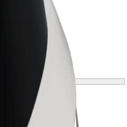
Bolt for Business
Bolt termékek és szolgáltatások a
vállalatodra szabva
a tökéletes megoldást az utazásodhoz.