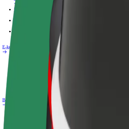
Üzleti profil
Termékek
Bolt Food Business felhasználóknak
E-kerékpárok
Biztonsági részleg
Probléma jelentése
GYIK
Bolt Plus
Előnyök
Csatlakozás