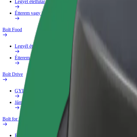
Legyél ételfutár
Étterem vagy üzlet hozzáadása
Bolt Food
Legyél ételfutár
Étterem vagy üzlet hozzáadása
Bolt Drive
GYIK
Jármű jelentése
Bolt for Business
Előnyök