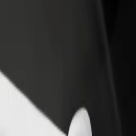
Étterem vagy üzlet hozzáadása
Regisztrálj flottatulajdonosként
Érj el több felhasználót és növeld
Légy Bolt flottapartner és növeld
keresetedet
keresetedet
ion Sloterdijk között
ation Sloterdijk között? Fedezd fel szolgáltatásainkat, és találd meg 
Irány az alkalmazás