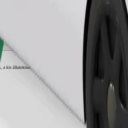
Fuvar rendelése
, a kis állatoknak hordozóra van szükségük, az üléseket takaróval vagy