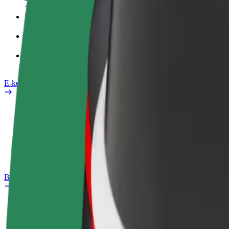
Üzleti profil
Termékek
Bolt Food Business felhasználóknak
E-kerékpárok
Biztonsági részleg
Probléma jelentése
GYIK
Bolt Plus
Előnyök
Csatlakozás