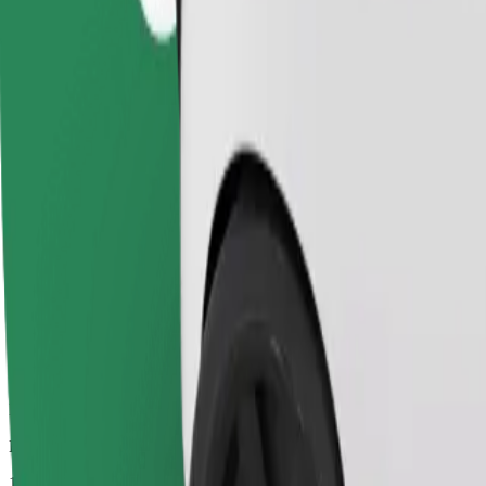
Megbízható fuvarok hétköznapi, közepes méretű járművekkel.
Becsült utazási idő
14 p
Becsült távolság
8,5 km
Utas
1-4
Becsült ár
22,00 EUR
Kényelem
Nagyobb autók, amelyek több lábtérrel és tárolóhellyel rendelkeznek
Becsült utazási idő
14 p