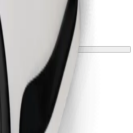
 párnával kell védeni.