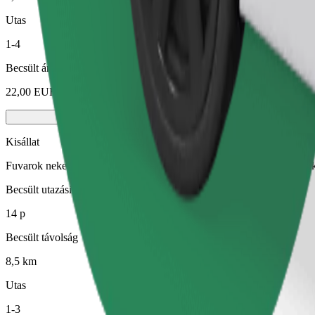
Utas
1-4
Becsült ár
22,00 EUR
Kisállat
Fuvarok neked és kisállatodnak. A kutyáknak kötőszárat kell viselniük
Becsült utazási idő
14 p
Becsült távolság
8,5 km
Utas
1-3