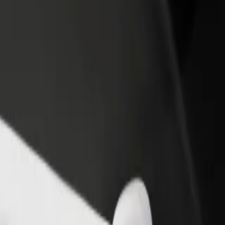
Étterem vagy üzlet hozzáadása
Regisztrálj flottatulajdonosként
Érj el több felhasználót és növeld
Légy Bolt flottapartner és növeld
keresetedet
keresetedet
 között
on között? Fedezd fel szolgáltatásainkat, és találd meg a tökéletes me
Irány az alkalmazás