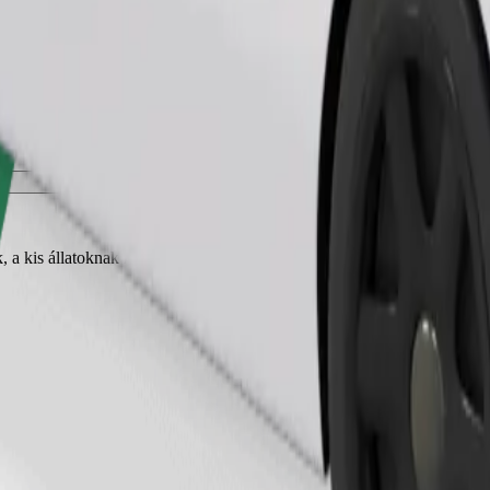
Fuvar rendelése
, a kis állatoknak hordozóra van szükségük, az üléseket takaróval vagy