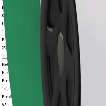
Becsült távolság
8,5 km
Utas
1-4
Becsült ár
25,80 EUR
Elektromos
Hatékony utazások teljesen elektromos járművekkel
Becsült utazási idő
14 p
Becsült távolság
8,5 km