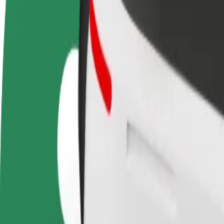
GYIK
Legyél sofőr
Legyél futár
Pénzkereseti lehetőség
Legyél futár és részesülj heti
igényeidre szabva
kifizetésben
Utazás Amsterdam RAI és Amsterdam Central Station
A leggyorsabb utat keresed Amsterdam RAI és Amsterdam Central Stati
Feladó
Amsterdam RAI
Címzett
Amsterdam Central Station
A kényelem és komfort már csak pár érintésre van!
Taxi