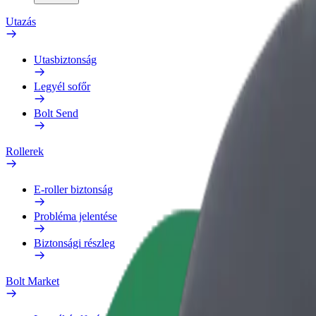
Utazás
Utasbiztonság
Legyél sofőr
Bolt Send
Rollerek
E-roller biztonság
Probléma jelentése
Biztonsági részleg
Bolt Market