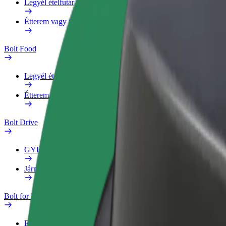
Legyél ételfutár
Étterem vagy üzlet hozzáadása
Bolt Food
Legyél ételfutár
Étterem vagy üzlet hozzáadása
Bolt Drive
GYIK
Jármű jelentése
Bolt for Business
Előnyök