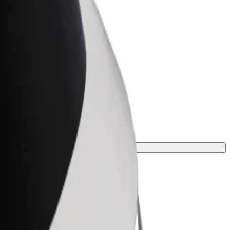
Bolt for Business
Bolt termékek és szolgáltatások a
vállalatodra szabva
goldást az utazásodhoz.