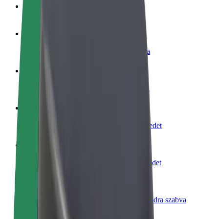
GYIK
Legyél sofőr
Pénzkereseti lehetőség igényeidre szabva
Legyél futár
Legyél futár és részesülj heti kifizetésben
Étterem vagy üzlet hozzáadása
Érj el több felhasználót és növeld keresetedet
Regisztrálj flottatulajdonosként
Légy Bolt flottapartner és növeld keresetedet
Bolt for Business
Bolt termékek és szolgáltatások a vállalatodra szabva