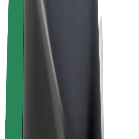
Felhasználási feltételek
Adatvédelem
Sütik
© 2026 Bolt Technology OÜ
Termékek
Utazás
Rollerek
Bolt Market
Bolt Food
Bolt Drive
Bolt cégeknek