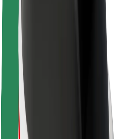
A Boltról
Fenntarthatóság a Boltnál
Project Zero
Blog
Sajtószoba
Brand
Küldetés
Befektetői kapcsolatok
Vezetőség
Márka
Média
Urban Fund
Biztonság