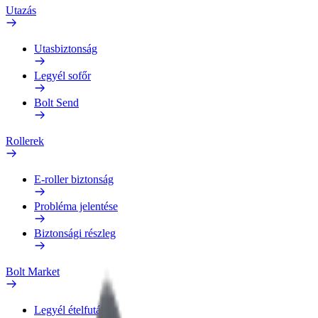
Utazás
Utasbiztonság
Legyél sofőr
Bolt Send
Rollerek
E-roller biztonság
Probléma jelentése
Biztonsági részleg
Bolt Market
Legyél ételfutár