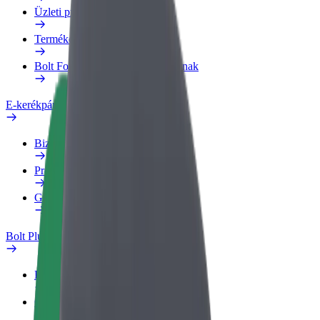
Üzleti profil
Termékek
Bolt Food Business felhasználóknak
E-kerékpárok
Biztonsági részleg
Probléma jelentése
GYIK
Bolt Plus
Előnyök
Csatlakozás