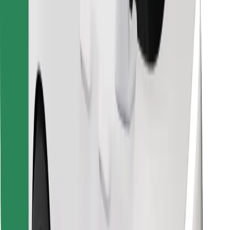
Találd meg kedvenc ételedet!
Bolt Food app letöltése