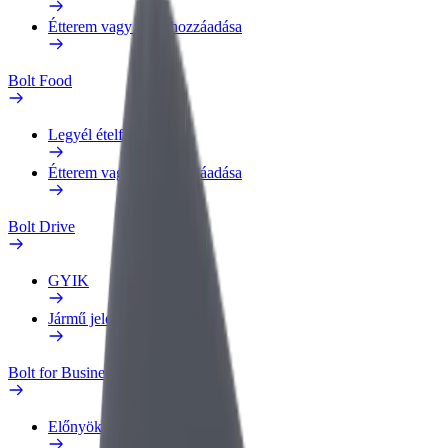
Étterem vagy üzlet hozzáadása
Bolt Food
Legyél ételfutár
Étterem vagy üzlet hozzáadása
Bolt Drive
GYIK
Jármű jelentése
Bolt for Business
Előnyök