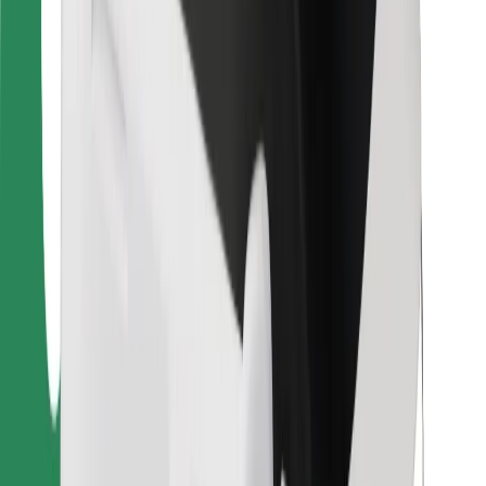
Ételfutároknak
Bolt Food
Flottapartnereknek
Éttermeknek
Bolt for Business
Egyéb
Beszállítók
Felhasználási feltételek
Sütik
Biztonság
Pár perc alatt ott vagyunk érted!
Bolt alkalmazás letöltése