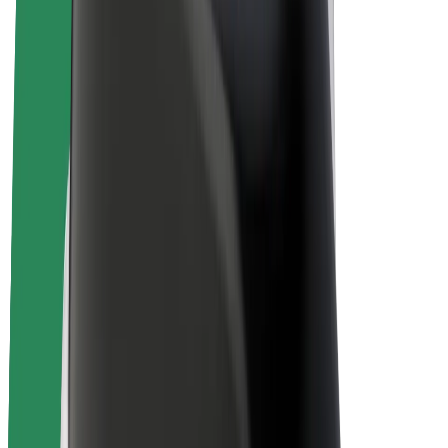
E-kerékpárok
Bolt Plus
Keress a Bolttal
Sofőrök
Sofőr kereset
Futárok
Futár kereset
Bolt Food kereskedők
Flották
Franchise-ok
A Bolt-ról
Karrier