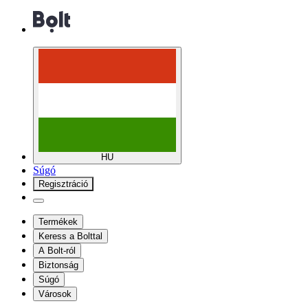
HU
Súgó
Regisztráció
Termékek
Keress a Bolttal
A Bolt-ról
Biztonság
Súgó
Városok