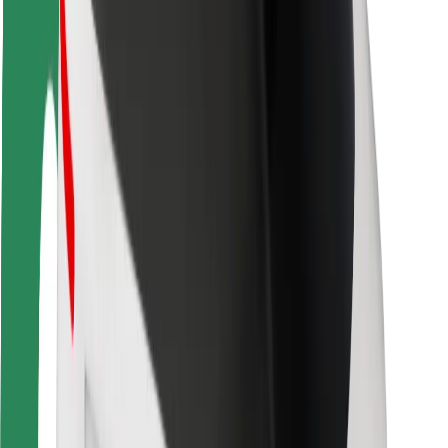
Utasbiztonság
Sofőr biztonság
E-roller biztonság
Biztonsági részleg
Városok
Lokációk
Városi megoldások
Repülőtér
Bolt töltőállomások
Súgó
Utasoknak
Sofőröknek