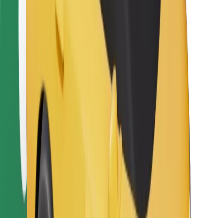
Ételfutároknak
Bolt Food
Flottapartnereknek
Éttermeknek
Bolt for Business
Egyéb
Beszállítók
Felhasználási feltételek
Sütik
Biztonság
Pár perc alatt ott vagyunk érted!
Bolt alkalmazás letöltése