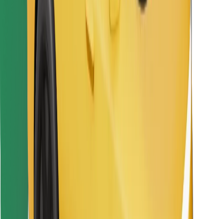
Találd meg kedvenc ételedet!
Bolt Food app letöltése