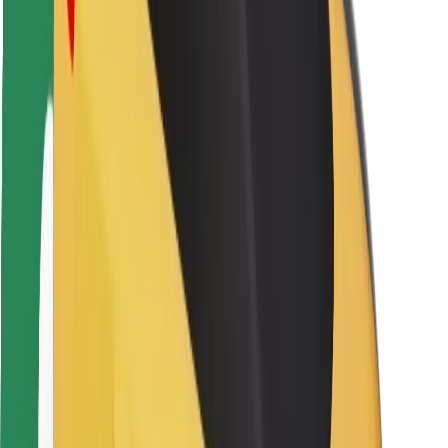
Utasbiztonság
Sofőr biztonság
E-roller biztonság
Biztonsági részleg
Városok
Lokációk
Városi megoldások
Repülőtér
Bolt töltőállomások
Súgó
Utasoknak
Sofőröknek