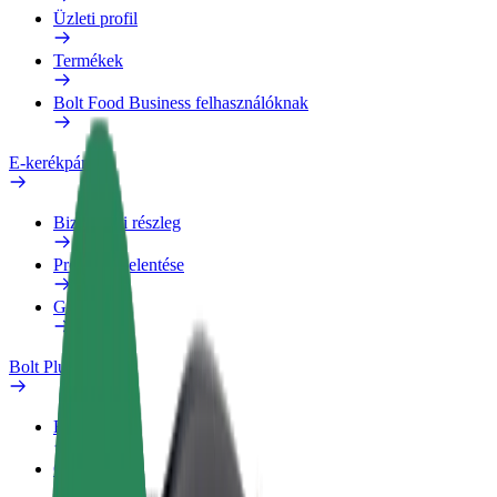
Üzleti profil
Termékek
Bolt Food Business felhasználóknak
E-kerékpárok
Biztonsági részleg
Probléma jelentése
GYIK
Bolt Plus
Előnyök
Csatlakozás