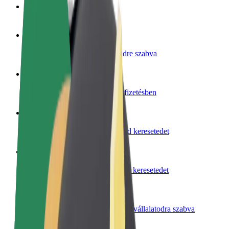
GYIK
Legyél sofőr
Pénzkereseti lehetőség igényeidre szabva
Legyél futár
Legyél futár és részesülj heti kifizetésben
Étterem vagy üzlet hozzáadása
Érj el több felhasználót és növeld keresetedet
Regisztrálj flottatulajdonosként
Légy Bolt flottapartner és növeld keresetedet
Bolt for Business
Bolt termékek és szolgáltatások a vállalatodra szabva