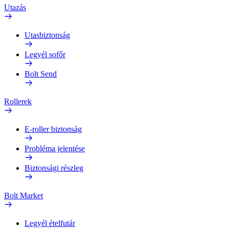
Utazás
Utasbiztonság
Legyél sofőr
Bolt Send
Rollerek
E-roller biztonság
Probléma jelentése
Biztonsági részleg
Bolt Market
Legyél ételfutár