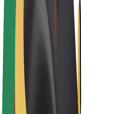
E-kerékpárok
Bolt Plus
Keress a Bolttal
Sofőrök
Sofőr kereset
Futárok
Futár kereset
Bolt Food kereskedők
Flották
Franchise-ok
A Bolt-ról
Karrier