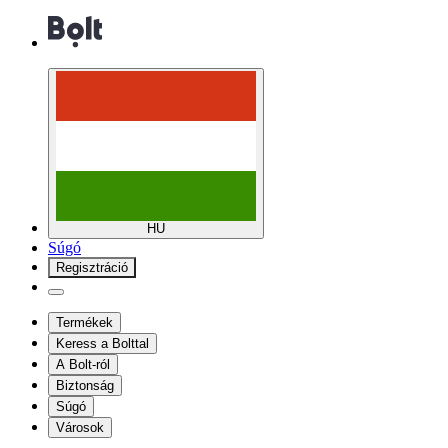
HU
Súgó
Regisztráció
Termékek
Keress a Bolttal
A Bolt-ról
Biztonság
Súgó
Városok