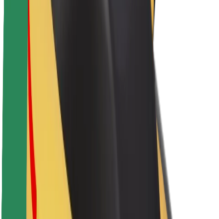
A Boltról
Fenntarthatóság a Boltnál
Project Zero
Blog
Sajtószoba
Brand
Küldetés
Befektetői kapcsolatok
Vezetőség
Márka
Média
Urban Fund
Biztonság