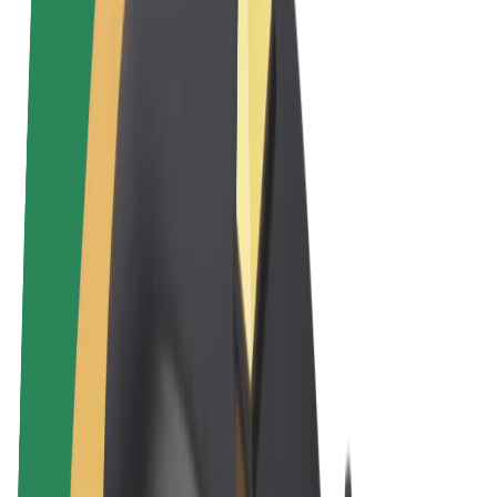
Felhasználási feltételek
Adatvédelem
Sütik
© 2026 Bolt Technology OÜ
Termékek
Utazás
Rollerek
Bolt Market
Bolt Food
Bolt Drive
Bolt cégeknek