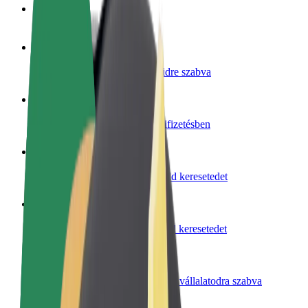
GYIK
Legyél sofőr
Pénzkereseti lehetőség igényeidre szabva
Legyél futár
Legyél futár és részesülj heti kifizetésben
Étterem vagy üzlet hozzáadása
Érj el több felhasználót és növeld keresetedet
Regisztrálj flottatulajdonosként
Légy Bolt flottapartner és növeld keresetedet
Bolt for Business
Bolt termékek és szolgáltatások a vállalatodra szabva