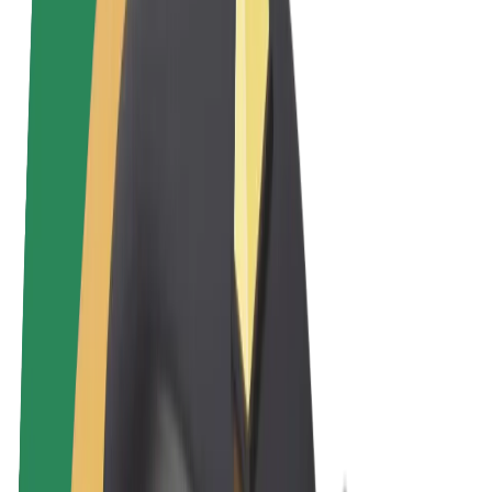
Felhasználási feltételek
Adatvédelem
Sütik
© 2026 Bolt Technology OÜ
Termékek
Utazás
Rollerek
Bolt Market
Bolt Food
Bolt Drive
Bolt cégeknek