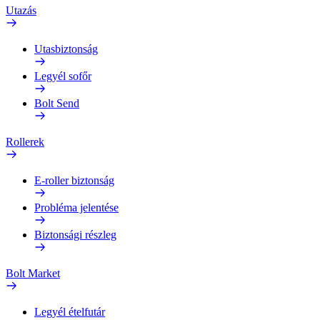
Utazás
Utasbiztonság
Legyél sofőr
Bolt Send
Rollerek
E-roller biztonság
Probléma jelentése
Biztonsági részleg
Bolt Market
Legyél ételfutár