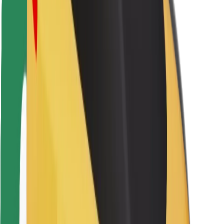
Utasbiztonság
Sofőr biztonság
E-roller biztonság
Biztonsági részleg
Városok
Lokációk
Városi megoldások
Repülőtér
Bolt töltőállomások
Súgó
Utasoknak
Sofőröknek