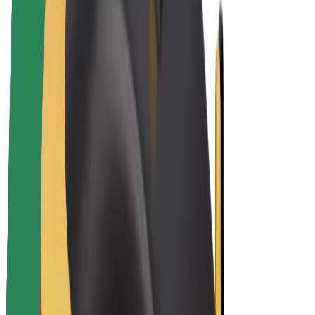
E-kerékpárok
Bolt Plus
Keress a Bolttal
Sofőrök
Sofőr kereset
Futárok
Futár kereset
Bolt Food kereskedők
Flották
Franchise-ok
A Bolt-ról
Karrier