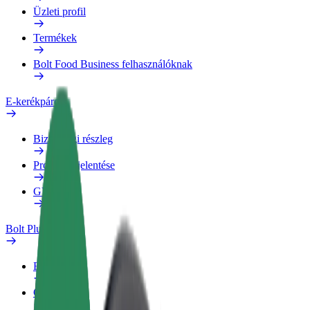
Üzleti profil
Termékek
Bolt Food Business felhasználóknak
E-kerékpárok
Biztonsági részleg
Probléma jelentése
GYIK
Bolt Plus
Előnyök
Csatlakozás