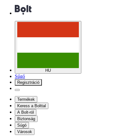
HU
Súgó
Regisztráció
Termékek
Keress a Bolttal
A Bolt-ról
Biztonság
Súgó
Városok