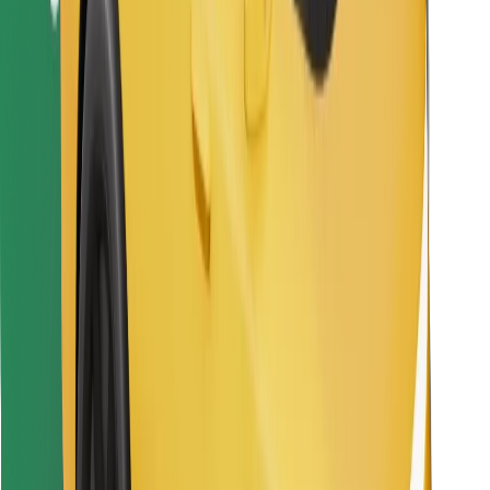
Találd meg kedvenc ételedet!
Bolt Food app letöltése