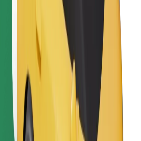
Ételfutároknak
Bolt Food
Flottapartnereknek
Éttermeknek
Bolt for Business
Egyéb
Beszállítók
Felhasználási feltételek
Sütik
Biztonság
Pár perc alatt ott vagyunk érted!
Bolt alkalmazás letöltése